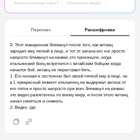
Какая основная идея?
Перескажи видео
Пересказ
Расшифровка
0
:
Этот макаронник блеванул после того, как китаец
зарядил ему пяткой в лицо, и тот от запаха его ног просто
напросто блеванул на канвас это произошло, когда
итальянский боец встретился с китайским бойцом когда
начался бой, китаец не переставал бить.
1
:
Его ногами и постоянно бил своей пяткой ему в лицо, но
в 1 прекрасный момент итальянец не выдержал запаха от
его пяток и просто напросто при всех блеванул на канвас
это видео разлетелось по всему миру, и после этого китаец
начал смеяться и снимать.
2
:
Видео, где