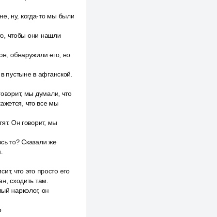
е, ну, когда-то мы были
ого, чтобы они нашли
он, обнаружили его, но
 в пустыне в афганской.
говорит, мы думали, что
ажется, что все мы
ят. Он говорит, мы
ось то? Сказали же
.
сит, что это просто его
ан, сходить там.
мый нарколог, он
о