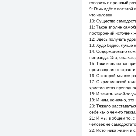
говорить в прошлый раз
9
:
Речь идёт о вот это
что человек
10
:
Существо самодоста
11
:
Такое вполне самоб
посторонний источник ж
12
:
Здесь получать удовл
13
:
Худо бедно, лучше н
14
:
Содержательно ложн
неправда. Эта, она как 
15
:
Таки и является при
производная от страсти
16
:
С которой мы все р
17
:
С христианской точк
христианство преподнос
18
:
И зажить какой-то 
19
:
И нам, конечно, это 
20
:
Тяжело расставаться
себе как о чем-то таком,
21
:
И мы, в общем то, с
человек не самодостато
22
:
Источника жизни и с