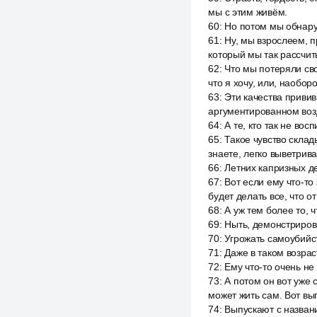
мы с этим живём.
60
:
Но потом мы обнаруж
61
:
Ну, мы взрослеем, 
который мы так рассчит
62
:
Что мы потеряли сво
что я хочу, или, наоборо
63
:
Эти качества привив
аргументированном воз
64
:
А те, кто так не во
65
:
Такое чувство склад
знаете, легко выветрив
66
:
Летних капризных де
67
:
Вот если ему что-то
будет делать все, что от
68
:
А уж тем более то, ч
69
:
Ныть, демонстриров
70
:
Угрожать самоубийс
71
:
Даже в таком возрас
72
:
Ему что-то очень не 
73
:
А потом он вот уже 
может жить сам. Вот вы
74
:
Выпускают с названи