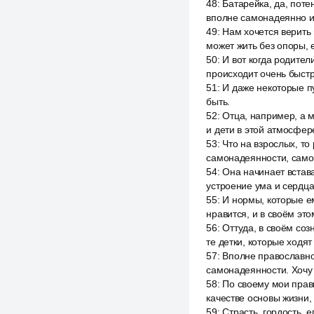
48
:
Батарейка, да, поте
вполне самонадеянно и
49
:
Нам хочется верить 
может жить без опоры, 
50
:
И вот когда родител
происходит очень быст
51
:
И даже некоторые пу
быть.
52
:
Отца, например, а м
и дети в этой атмосфер
53
:
Что на взрослых, то
самонадеянности, самоу
54
:
Она начинает встава
устроение ума и сердца
55
:
И нормы, которые ем
нравится, и в своём эт
56
:
Оттуда, в своём соз
те детки, которые ходя
57
:
Вполне православно
самонадеянности. Хочу 
58
:
По своему мои прави
качестве основы жизни,
59
:
Страсть, гордость, 