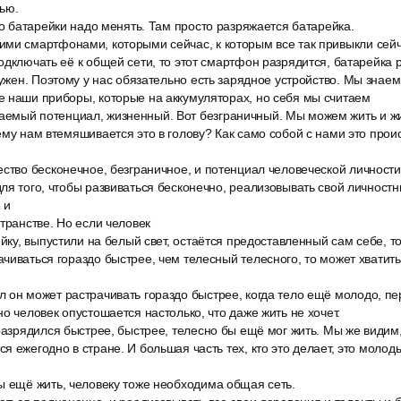
ью.
то батарейки надо менять. Там просто разряжается батарейка.
ми смартфонами, которыми сейчас, к которым все так привыкли сейч
одключать её к общей сети, то этот смартфон разрядится, батарейка 
нужен. Поэтому у нас обязательно есть зарядное устройство. Мы знаем,
е наши приборы, которые на аккумуляторах, но себя мы считаем
мый потенциал, жизненный. Вот безграничный. Мы можем жить и жит
ему нам втемяшивается это в голову? Как само собой с нами это прои
ство бесконечное, безграничное, и потенциал человеческой личности 
ля того, чтобы развиваться бесконечно, реализовывать свой личност
 и
транстве. Но если человек
ейку, выпустили на белый свет, остаётся предоставленный сам себе, т
чиваться гораздо быстрее, чем телесный телесного, то может хватить 
 он может растрачивать гораздо быстрее, когда тело ещё молодо, пе
о человек опустошается настолько, что даже жить не хочет.
разрядился быстрее, быстрее, телесно бы ещё мог жить. Мы же видим,
я ежегодно в стране. И большая часть тех, кто это делает, это молоды
ы ещё жить, человеку тоже необходима общая сеть.