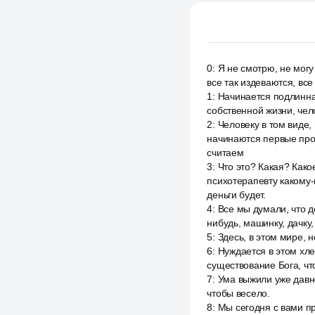
0
:
Я не смотрю, не могу
все так издеваются, все
1
:
Начинается подлинная
собственной жизни, чел
2
:
Человеку в том виде, 
начинаются первые про
считаем
3
:
Что это? Какая? Како
психотерапевту какому-
деньги будет.
4
:
Все мы думали, что де
нибудь, машинку, дачку,
5
:
Здесь, в этом мире, н
6
:
Нуждается в этом хл
существование Бога, что
7
:
Ума выжили уже давно,
чтобы весело.
8
:
Мы сегодня с вами п