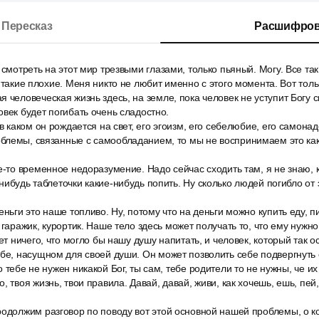
Пересказ
Расшифров
 смотреть на этот мир трезвыми глазами, только пьяный. Могу. Все та
 такие плохие. Меня никто не любит именно с этого момента. Вот толь
 человеческая жизнь здесь, на земле, пока человек не уступит Богу с
овек будет погибать очень сладостно.
в каком он рождается на свет, его эгоизм, его себелюбие, его самонад
блемы, связанные с самообладанием, то мы не воспринимаем это как
е-то временное недоразумение. Надо сейчас сходить там, я не знаю, 
нибудь таблеточки какие-нибудь попить. Ну сколько людей погибло от 
ньги это наше топливо. Ну, потому что на деньги можно купить еду, пи
 гаражик, курортик. Наше тело здесь может получать то, что ему нужно,
ет ничего, что могло бы нашу душу напитать, и человек, который так о
ебе, насущном для своей души. Он может позволить себе подвергнут
 тебе не нужен никакой Бог, ты сам, тебе родители то не нужны, че и
 твоя жизнь, твои правила. Давай, давай, живи, как хочешь, ешь, пей,
родолжим разговор по поводу вот этой основной нашей проблемы, о к