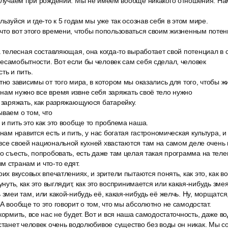
получаем при рождении. Мы не имеем вообще никакого отношения. Нам 
льзуйся и где-то к 5 годам мы уже так осознав себя в этом мире.
что вот этого времени, чтобы попользоваться своим жизненным потен
а телесная составляющая, она когда-то выработает свой потенциал в 
есамобытности. Вот если бы человек сам себя сделал, человек
ть и пить.
тно зависимы от того мира, в котором мы оказались для того, чтобы ж
нам нужно все время извне себя заряжать своё тело нужно
 заряжать, как разряжающуюся батарейку.
ваем о том, что
и пить это как это вообще то проблема наша.
нам нравится есть и пить, у нас богатая гастрономическая культура, и
все своей национальной кухней хвастаются там на самом деле очень 
о съесть, попробовать, есть даже там целая такая программа на теле
м странам и что-то едят.
оих вкусовых впечатлениях, и зрители пытаются понять, как это, как в
сунуть, как это выглядит, как это воспринимается или какая-нибудь змея
 змеи там, или какой-нибудь её, какая-нибудь её желчь. Ну, морщатся,
 А вообще то это говорит о том, что мы абсолютно не самодостат.
кормить, все нас не будет. Вот и вся наша самодостаточность, даже вод
станет человек очень водолюбивое существо без воды он никак. Мы с