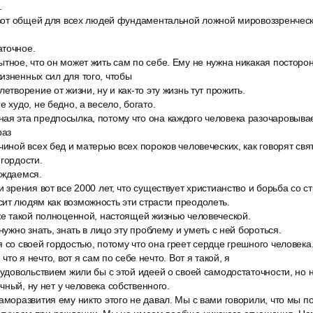
.
й вот общей для всех людей фундаментальной ложной мировоззренческ
точное.
ытное, что он может жить сам по себе. Ему не нужна никакая постор
изненных сил для того, чтобы
етворение от жизни, ну и как-то эту жизнь тут прожить.
е худо, не бедно, а весело, богато.
ая эта предпосылка, потому что она каждого человека разочаровывае
раз
чиной всех бед и матерью всех пороков человеческих, как говорят свя
 гордости.
ождаемся.
и зрения вот все 2000 лет, что существует христианство и борьба со с
ит людям как возможность эти страсти преодолеть.
уже такой полноценной, настоящей жизнью человеческой.
нужно знать, знать в лицо эту проблему и уметь с ней бороться.
 со своей гордостью, потому что она греет сердце грешного человека
 что я нечто, вот я сам по себе нечто. Вот я такой, я
 удовольствием жили бы с этой идеей о своей самодостаточности, но
чный, ну нет у человека собственного.
аморазвития ему никто этого не давал. Мы с вами говорили, что мы п