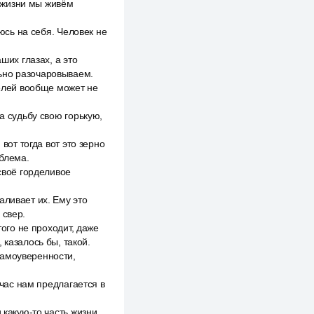
ь жизни мы живём
еюсь на себя. Человек не
ших глазах, а это
льно разочаровываем.
телей вообще может не
а судьбу свою горькую,
вот тогда вот это зерно
блема.
 своё горделивое
аливает их. Ему это
 свер.
того не проходит, даже
 казалось бы, такой.
самоуверенности,
йчас нам предлагается в
 какую-то часть жизни