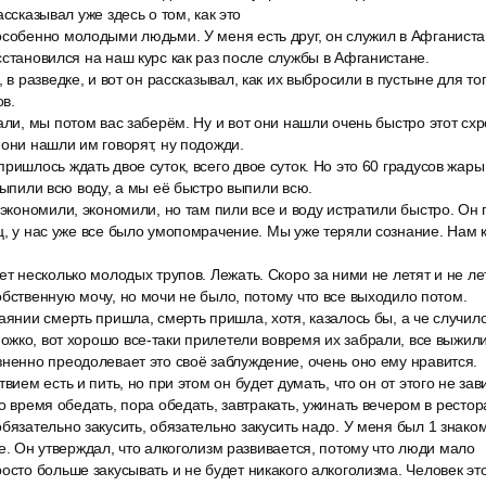
ассказывал уже здесь о том, как это
собенно молодыми людьми. У меня есть друг, он служил в Афганистан
сстановился на наш курс как раз после службы в Афганистане.
, в разведке, и вот он рассказывал, как их выбросили в пустыне для т
в.
али, мы потом вас заберём. Ну и вот они нашли очень быстро этот схр
 они нашли им говорят, ну подожди.
ришлось ждать двое суток, всего двое суток. Но это 60 градусов жары
 выпили всю воду, а мы её быстро выпили всю.
 экономили, экономили, но там пили все и воду истратили быстро. Он 
ц, у нас уже все было умопомрачение. Мы уже теряли сознание. Нам к
ет несколько молодых трупов. Лежать. Скоро за ними не летят и не лет
обственную мочу, но мочи не было, потому что все выходило потом.
аянии смерть пришла, смерть пришла, хотя, казалось бы, а че случил
жко, вот хорошо все-таки прилетели вовремя их забрали, все выжили
зненно преодолевает это своё заблуждение, очень оно ему нравится.
вием есть и пить, но при этом он будет думать, что он от этого не зави
о время обедать, пора обедать, завтракать, ужинать вечером в рестор
бязательно закусить, обязательно закусить надо. У меня был 1 знако
не. Он утверждал, что алкоголизм развивается, потому что люди мало
осто больше закусывать и не будет никакого алкоголизма. Человек эт