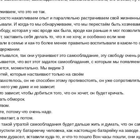
иваем, что это не так.
просто накапливаем опыт и параллельно растрачиваем свой жизненны
ывали. И когда-то мы обнаруживаем, что мы перестаём быть хозяевам
боду, которая у нас вроде как была, вроде как раньше я мог позволить
т, заставить себя делать то, что я не хочу, и особенно если мне
али в семье и как-то более менее правильно воспитывали в каком-то
держании.
спитывался, так они утрачивают это самообладание, эту свободу очень р
ывается, что вот этот задаток самообладания, с которым мы появляемся
ается, моментально. Мы видим 3
тей, которые настаивают только на своём
 захотелось, он не способен этому противостоять, он уже сопротивлять
 него уже даже и не зависит.
то зависит, чтобы добиться того, что он хочет, он будет кричать.
ать обморок.
твом.
те, потому что очень надо.
хватает, а потом.
с такой утратой самообладания будет дальше жить и думать, что он с
пустили эту батареечку человека, как настоящую батарейку на заводе.
ем дурасел, вставили куда-то, и что-то пошло Вон часы пошли, они иду