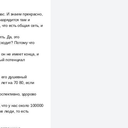
ас. И знаем прекрасно,
разрядится там и
 что есть общая сеть, и
ь. Да, это
сходит? Потому что
он не имеет конца, и
ный потенциал
о его душевный
лет на 70 80, если
рспективно, здорово
 что у нас около 100000
е люди, то есть