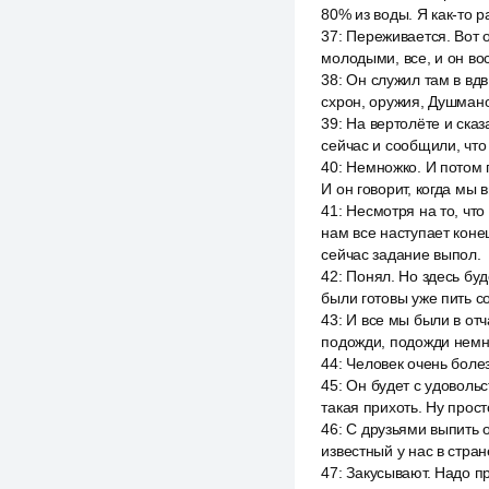
80% из воды. Я как-то р
37
:
Переживается. Вот о
молодыми, все, и он во
38
:
Он служил там в вдв
схрон, оружия, Душмано
39
:
На вертолёте и сказ
сейчас и сообщили, что
40
:
Немножко. И потом п
И он говорит, когда мы
41
:
Несмотря на то, что
нам все наступает коне
сейчас задание выпол.
42
:
Понял. Но здесь буд
были готовы уже пить с
43
:
И все мы были в отч
подожди, подожди немно
44
:
Человек очень боле
45
:
Он будет с удовольст
такая прихоть. Ну прост
46
:
С друзьями выпить о
известный у нас в стра
47
:
Закусывают. Надо пр