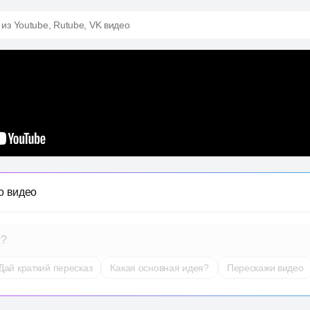
 из Youtube, Rutube, VK видео
о видео
т?
Дай краткий пересказ
Какая основная идея?
Перескажи видео