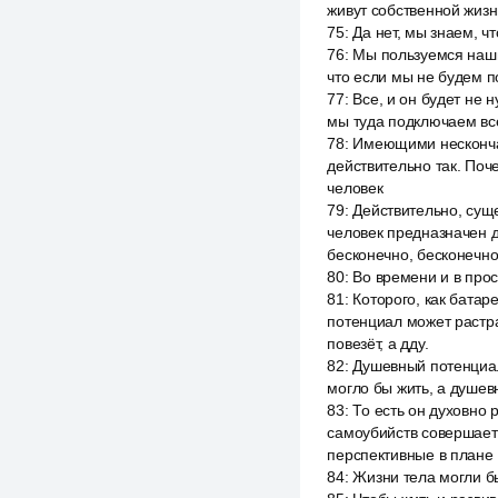
живут собственной жизн
75
:
Да нет, мы знаем, ч
76
:
Мы пользуемся наши
что если мы не будем п
77
:
Все, и он будет не 
мы туда подключаем вс
78
:
Имеющими нескончае
действительно так. Поч
человек
79
:
Действительно, суще
человек предназначен д
бесконечно, бесконечно
80
:
Во времени и в прос
81
:
Которого, как батар
потенциал может растра
повезёт, а дду.
82
:
Душевный потенциал
могло бы жить, а душевн
83
:
То есть он духовно 
самоубийств совершаетс
перспективные в плане
84
:
Жизни тела могли б