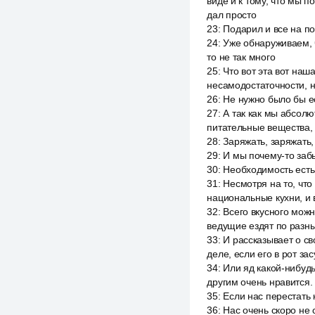
виде и к тому, что мы 
дал просто
23
:
Подарил и все на по
24
:
Уже обнаруживаем, 
то не так много
25
:
Что вот эта вот наш
несамодостаточности, н
26
:
Не нужно было бы ес
27
:
А так как мы абсолю
питательные вещества, 
28
:
Заряжать, заряжать,
29
:
И мы почему-то забы
30
:
Необходимость есть 
31
:
Несмотря на то, что 
национальные кухни, и 
32
:
Всего вкусного можн
ведущие ездят по разны
33
:
И рассказывает о св
деле, если его в рот за
34
:
Или яд какой-нибудь
другим очень нравится.
35
:
Если нас перестать 
36
:
Нас очень скоро не 