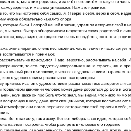
нциал есть, мы с ним родились, и за счёт него живём, и какую-то част
 самоуверенно, и мы этим упиваемся. Нам это нравится.
в то, что мы источник себя самих, я. Я верю в себя, верю в себя, над
ему нужна обязательно какая-то опора.
и, которые были 1 опорой нашей в жизни, утратили авторитет свой в на
ро, мы очень быстро обнаруживаем недостатки своих родителей и си
гаются, когда видят, что родители очень ненадёжны, кого-то из роди
ама очень нервная, очень неспокойная, часто плачет и часто сетует н
е воспитываются и понимают.
 рассчитывать не приходится. Надо, вероятно, рассчитывать на себя. И 
веренности, то есть гордость универсальная наша страсть, наша про
ть в полный рост в человеке, и человек с удовольствием вырастает в
, и он с удовольствием расшатывает все принципы.
у прививались, он с удовольствием расшатывает все авторитеты и св
ом горделивом движении человек может даже добраться до Бога и Бога
нании, если даже он про Бога что-то знал, мы видим, что никто мимо э
т в воскресную школу, даже дети священников, которые воспитываются,
й атмосфере они потом переживают торжество этой страсти в себе, 
жить.
ла. Вот я как хочу, так и живу. Вот вся либеральная идея, которая се
 она на этом построена, чтобы разогреть в человеке его гордыню.
его самомнение, самонадеянность, самовлюблённость, его эгоизм, ну и