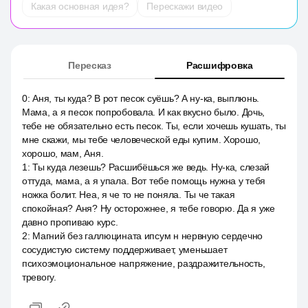
Какая основная идея?
Перескажи видео
Пересказ
Расшифровка
0
:
Аня, ты куда? В рот песок суёшь? А ну-ка, выплюнь.
Мама, а я песок попробовала. И как вкусно было. Дочь,
тебе не обязательно есть песок. Ты, если хочешь кушать, ты
мне скажи, мы тебе человеческой еды купим. Хорошо,
хорошо, мам, Аня.
1
:
Ты куда лезешь? Расшибёшься же ведь. Ну-ка, слезай
оттуда, мама, а я упала. Вот тебе помощь нужна у тебя
ножка болит. Неа, я че то не поняла. Ты че такая
спокойная? Аня? Ну осторожнее, я тебе говорю. Да я уже
давно пропиваю курс.
2
:
Магний без галлюцината ипсум н нервную сердечно
сосудистую систему поддерживает, уменьшает
психоэмоциональное напряжение, раздражительность,
тревогу.