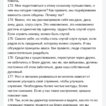
помочь.
173
:
Мне подготовиться к этому сольному путешествию, о
чем мы сегодня говорили? Как правило, мы подчёркиваем
важность санги общины. Почему так?
174
:
Важно, что мы рассматривали себя как даса, даса,
анну, даса, слугу слуги. Это невозможно, это невозможно
достичь в одиночеству одиночку, трудно быть слугой слуги.
Если служить некому, можно быть слугой.
175
:
Самого себя, но чтобы стать слугой слуги лучше, если
рядом есть преданный, которому можно служить. И мы
обсуждали принципы аваси. Как правило, люди стараются
самостоятельно раздобыть
176
:
Средства к существованию, переступая через других,
не заботьтесь о благе других, мы же, как вайшнавы, должны
постоянно об этом заботиться, даже наш собственный
духовный.
177
:
Рост и желание развиваться во многом зависит от
желания улучшать своё служение, чтобы улучшать
служение. Необходимы более чистые методы, более
чистое сознание. Если у нас такое настроение, кришна
поможет нам.
178
:
Так, если вы директор компании и видите, как кто-то из
служащих тяжело трудится на благо компании, что вы