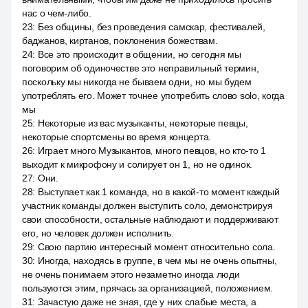
нас о чем-либо.
23
:
Без общины, без проведения самскар, фестивалей,
баджанов, киртанов, поклонения божествам.
24
:
Все это происходит в общении, но сегодня мы
поговорим об одиночестве это неправильный термин,
поскольку мы никогда не бываем одни, но мы будем
употреблять его. Может точнее употребить слово solo, когда
мы
25
:
Некоторые из вас музыканты, некоторые певцы,
некоторые спортсмены во время концерта.
26
:
Играет много Музыкантов, много певцов, но кто-то 1
выходит к микрофону и солирует он 1, но не одинок.
27
:
Они.
28
:
Выступает как 1 команда, но в какой-то момент каждый
участник команды должен выступить соло, демонстрируя
свои способности, остальные наблюдают и поддерживают
его, но человек должен исполнить.
29
:
Свою партию интересный момент относительно сола.
30
:
Иногда, находясь в группе, в чем мы не очень опытны,
не очень понимаем этого незаметно иногда люди
пользуются этим, прячась за организацией, положением.
31
:
Зачастую даже не зная, где у них слабые места, а