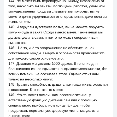
144
:
Не может быть перепоручено никому, независимо от
того, насколько вы заняты, поглощены работой, умны или
могущественны. Когда вы слышите зов природы, вы не
можете долго удерживаться от опорожнения, даже если вы
очень заняты.
145
:
И вдруг вы чувствуете позыв, вы не можете поручить
кому-нибудь я занят. Сходи вместо меня. Такие вещи мы
должны делать сами, и никто не может опорожниться
вместо вас.
146
:
Чьё то, чьё то опорожнение не облегчит нашей
собственной нужды. Смерть в особенности проясняет это
для каждого самое основное это.
147
:
Дыхание мы делаем 1000 вдохов. В течение дня
большинство из нас вдыхают и выдыхают механически, без
всяких помех и, не осознавая этого. Однако стоит нам
только на несколько минут.
148
:
Тратить способность дышать, как наша жизнь окажется
в опасности. Кто-то, кто-то может
149
:
Кто-то может помочь нам восстановить нашу
естественную функцию дыхания сам или с помощью
специального прибора, но в конце Концов, чтобы
продолжать нормальную, здоровую жизнь, мы должны
дышать само.