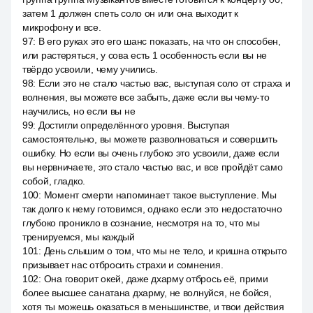
затем 1 должен спеть соло он или она выходит к
микрофону и все.
97
:
В его руках это его шанс показать, на что он способен,
или растеряться, у сова есть 1 особенность если вы не
твёрдо усвоили, чему учились.
98
:
Если это не стало частью вас, выступая соло от страха и
волнения, вы можете все забыть, даже если вы чему-то
научились, но если вы не
99
:
Достигли определённого уровня. Выступая
самостоятельно, вы можете разволноваться и совершить
ошибку. Но если вы очень глубоко это усвоили, даже если
вы нервничаете, это стало частью вас, и все пройдёт само
собой, гладко.
100
:
Момент смерти напоминает такое выступление. Мы
так долго к нему готовимся, однако если это недостаточно
глубоко проникло в сознание, несмотря на то, что мы
тренируемся, мы каждый
101
:
День слышим о том, что мы не тело, и кришна открыто
призывает нас отбросить страхи и сомнения.
102
:
Она говорит окей, даже дхарму отбрось её, прими
более высшее санатана дхарму, не волнуйся, не бойся,
хотя ты можешь оказаться в меньшинстве, и твои действия