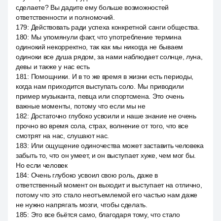
сделаете? Вы дадите ему больше возможностей
ответственности и полномочий.
179
:
Действовать ради успеха конкретной санги общества.
180
:
Мы упомянули факт, что употребление термина
одинокий некорректно, так как мы никогда не бываем
одиноки все душа рядом, за нами наблюдает солнце, луна,
девы и также у нас есть
181
:
Помощники. И в то же время в жизни есть периоды,
когда нам приходится выступать соло. Мы приводили
пример музыканта, певца или спортсмена. Это очень
важные моменты, потому что если мы не
182
:
Достаточно глубоко усвоили и наше знание не очень
прочно во время сола, страх, волнение от того, что все
смотрят на нас, слушают нас.
183
:
Или ощущение одиночества может заставить человека
забыть то, что он умеет, и он выступает хуже, чем мог бы.
Но если человек
184
:
Очень глубоко усвоил свою роль, даже в
ответственный момент он выходит и выступает на отлично,
потому что это стало неотъемлемой его частью нам даже
не нужно напрягать мозги, чтобы сделать.
185
:
Это все бьётся само, благодаря тому, что стало