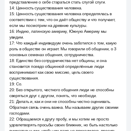
представление о себе стараться стать слугой слуги.
14
:
Ценность существования человека.
15
:
Ценность существования человека определялась в
соответствии с тем, что он даёт обществу и что получает,
если мы посмотрим на древние культуры.
16
:
Индию, латинскую америку, Южную Америку мы
увидим.
17
:
Что каждый индивидуум очень заботился о том, какую
роль в обществе он играет. Мы говорили об общении, о 3
основных семенах общения, сотрудничества.
18
:
Единство без сотрудничества нет общины, и она
становится псевдо общинной определённые люди
воспринимают как свою миссию, цель своего
существования.
19
:
Со.
20
:
Без открытого, честного общения люди не способны
сверяться друг с другом, понять, что необходи.
21
:
Делать и, как и они не способны честно оценивать.
Обратная связь очень важна. Мы называем других своими
господами.
22
:
Обращаемся к другу пробу, и мы хотим не просто
удовлетворять просьбы своих ближних, но быть настолько
внимательными, чтобы им даже не приходилось просить