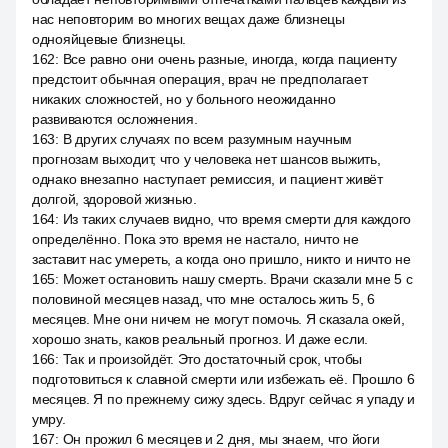
нас неповторим во многих вещах даже близнецы
однояйцевые близнецы.
162
:
Все равно они очень разные, иногда, когда пациенту
предстоит обычная операция, врач не предполагает
никаких сложностей, но у больного неожиданно
развиваются осложнения.
163
:
В других случаях по всем разумным научным
прогнозам выходит, что у человека нет шансов выжить,
однако внезапно наступает ремиссия, и пациент живёт
долгой, здоровой жизнью.
164
:
Из таких случаев видно, что время смерти для каждого
определённо. Пока это время не настало, ничто не
заставит нас умереть, а когда оно пришло, никто и ничто не
165
:
Может остановить нашу смерть. Врачи сказали мне 5 с
половиной месяцев назад, что мне осталось жить 5, 6
месяцев. Мне они ничем не могут помочь. Я сказала окей,
хорошо знать, каков реальный прогноз. И даже если.
166
:
Так и произойдёт. Это достаточный срок, чтобы
подготовиться к славной смерти или избежать её. Прошло 6
месяцев. Я по прежнему сижу здесь. Вдруг сейчас я упаду и
умру.
167
:
Он прожил 6 месяцев и 2 дня, мы знаем, что йоги