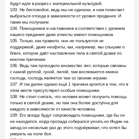
будут идти в разрез с материальной культурой.
103
:
Не беспокойся, ведь мы не одиноки, и нам помогают
выбраться отсюда в зависимости от уровня предания. И
также мы получаем
104
:
Помощников и наставников в соответствии с уровнем
нашего предания даже атеисты имеют помощников.
105
:
Только, как правило, они не пользуются их
поддержкой, даже неофиты, как, например, мы слышим о
благе, которое даёт наставление тела в святой дхаме по
многим причинам.
106
:
Ведь там проходило множество лил, которые связаны
с намой руппой, гуной, лилой, там воспеваются имена
господа, господь является там со своими играми.
107
:
И так далее однако ещё 1 причина кроется в том, что в
этом месте присутствуют особые помощники.
108
:
Не стоит считать, что человек может получить помощь
только в святой дхаме, но там она более доступна для
каждого в зависимости от качеств человека.
109
:
Его всегда будут сопровождать помощники, где бы он
не находился, когда пропада собирался уехать из Индии на
запад он несколько раз до этого подчёркивал, что хотел бы
умереть на поле боя.