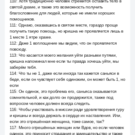
110
:
Хотя традиционно человек стремится оставить тело в
святой дхаме, и также это возможность получить
благословение для людей, которые не имели хороших
помощников.
111
:
Однако, оказавшись в святом месте, гораздо проще
получить такую помощь, но кришна не проявляется лишь в
1 месте 1 ятре храме.
112
:
Даже 1 воплощение мы видим, что он проявляется
повсюду.
113
:
Что касается моего желания уйти разными путями,
кришна напоминал мне если ты правда хочешь уйти, мы
заберём тебя.
114
:
Что ты не 1, даже если иногда так кажется саньяси в
беде, если он чувствует себя одиноким, он может быть 1, но
если
115
:
Он одинок, это проблема его, саньяса оказывается
сомнительной, и как долго он продержится, также под
вопросом человек должен всегда следить.
116
:
Чтобы участвовать в миссии ради удовлетворения гуру
и кришны и всегда держать в сердце их наставления. Или,
если это отрешённая женщина, тоже самое, так?
117
:
Много отрешённых женщин или Вдов, но если человек
одинок, это приносит страдания и замешательство и также