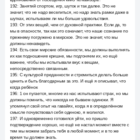
192
:
Занятий спортом, игр, шуток и так далее. Это не
значит, что не надо веселиться, но надо знать рамки даже в
шутках, испытываем ли мы больше удовольствия.
193
:
От этих вещей, чем от духовной практики. Если да, то
мы в опасности, так как это означает, что наше сознание по
прежнему погружено в мирское. Это не значит, что мы
должны ненавидеть.
194
:
Есть свои мирские обязанности, мы должны выполнять
их как подношение кришне, мы подгоняем их, но ещё
важнее, чтобы мы испытывали вкус к вещам,
непосредственно связанным.
195
:
С культурой преданности и стремиться делать больше
ценить и быть благодарным за это. И ещё я описывал, что
когда ребёнок
196
:
1 он пугается, многие из нас испытывают страх, но мы
должны помнить, что никогда не бываем одиноки. Я
упомянул свой опыт на гавайях, когда я в определённом
смысле почувствовал себя одиноко, я молился.
197
:
И одновременно готовился уйти, но пришло
подтверждение хорошо, но ещё не настал момент вместе с
тем мы можем забрать тебя в любой момент, и в то же
время ты должен знать.