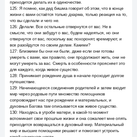
приходится делать их в одиночестве.
125
:
Я помню, как дед бишма говорит об этом, что в конце
жизни с вами остаётся только дхарма, только реакция на то,
что вы сделали и чего не.
126
:
Делали. Все остальные отвернутся от вас. Не в
смысле, что они забудут о вас, будем надеяться, но они
отвернутся от вас, поскольку вас похоронят, кремируют, и
все разойдутся по своим делам. Какими?
127
:
Близкими бы они ни были, даже если они готовы
умереть с вами, как правило, они продолжают жить, они не
могут умереть за вас. Смерть в особенности проясняет это
для каждого, когда живое существо.
128
:
Принимает рождение душа в начале проходит долгое
путешествие.
129
:
Начинающееся соединения родителей и затем входит
мир через родовые пути множество помощников
сопровождает нас при рождении и материальных, и
духовных Багова там описывается как живое существо.
130
:
Находясь в утробе матери, в какой-то момент
вспоминает свои прошлые жизни и она сожалеет мне опять
приходится возвращаться в духовный мир. Материальный
мир и высшие помощники решают и помогают устроить
какой национальности.