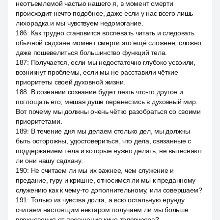
неотъемлемой частью нашего я, в момент смерти
происходит нечто подобное, даже если у нас всего лишь
лихорадка и мы чувствуем недомогание.
186
:
Как трудно становится воспевать читать и следовать
обычной садхане момент смерти это ещё сложнее, сложно
даже пошевелиться большинство функций тела.
187
:
Получается, если мы недостаточно глубоко усвоили,
возникнут проблемы, если мы не расставили чёткие
приоритеты своей духовной жизни.
188
:
В сознании сознание будет лезть что-то другое и
поглощать его, мешая душе перенестись в духовный мир.
Вот почему мы должны очень чётко разобраться со своими
приоритетами.
189
:
В течение дня мы делаем столько дел, мы должны
быть осторожны, удостовериться, что дела, связанные с
поддержанием тела и которые нужно делать, не вытесняют
ли они нашу садхану.
190
:
Не считаем ли мы их важнее, чем служение и
предание, гуру и кришне, относимся ли мы к преданному
служению как к чему-то дополнительному, или совершаем?
191
:
Только из чувства долга, а всю остальную ерунду
считаем настоящим нектаром получаем ли мы больше
вдохновения от посещения кино телевизора?