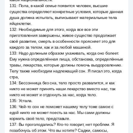
131
:
Пола, в какой семье появится человек, высшие
существа определяют конкретные условия, которые данная
душа должна испытать, выписывают материальные тела
яйцеклетки.
132
:
Необходимые для этого, когда все все эти
приготовления завершены, живое существо продолжает
своё развитие, смерть в особенности проясняет это для
каждого за телом, как и за любой машиной.
133
:
Надо должным образом ухаживать, когда оно болеет.
Ему нужна определённая пища, обстановка, определённые
травы, лекарства, которые должны помочь выздоровлению.
Телу также необходим надлежащий сон. Я писал это, когда
стра,
134
:
Бессонница без сна, тело просто развалится, и как
никто не может принять наши лекарство вместо нас, так
никто не может и отдохнуть за нас, когда тело.
135
:
Устала.
136
:
Чей-то сон не поможет нашему телу тоже самое с
едой никто не может поесть за нас. Мы сами должны
кормить своё тело, представьте.
137
:
Вы проголодались? Кто-то говорит, нет проблем. Я
позабочусь об этом. Что вы хотите? Саджи, самосы,