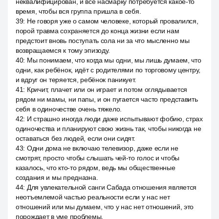
неквалифицирован, и все насмарку потребуется какое-то
время, чтобы вся группа пришла в себя.
39
:
Не говоря уже о самом человеке, который провалился,
порой травма сохраняется до конца жизни если нам
предстоит вновь поступать сола ни за что мысленно мы
возвращаемся к тому эпизоду.
40
:
Мы понимаем, что когда мы одни, мы лишь думаем, что
одни, как ребёнок, идёт с родителями по торговому центру,
и вдруг он теряется, ребёнок паникует.
41
:
Кричит, плачет или он играет и потом оглядывается
рядом ни мамы, ни папы, и он пугается часто представить
себя в одиночестве очень тяжело.
42
:
И страшно иногда люди даже испытывают фобию, страх
одиночества и планируют свою жизнь так, чтобы никогда не
оставаться без людей, если они сидят.
43
:
Одни дома не включаю телевизор, даже если не
смотрят, просто чтобы слышать чей-то голос и чтобы
казалось, что кто-то рядом, ведь мы общественные
создания и мы предназна.
44
:
Для увлекательной санги Сабада отношения является
неотъемлемой частью реальности если у нас нет
отношений или мы думаем, что у нас нет отношений, это
порождает в уме проблемы.