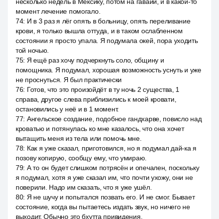
несколько недель в Мексику, потом на гавайи, и в какой-то
момент лечение помогало.
74
:
И в 3 раз я лёг опять в больницу, опять переливание
крови, я только вышла оттуда, и в таком ослабленном
состоянии я просто упала. Я подумала окей, пора уходить
той ночью.
75
:
Я ещё раз хочу подчеркнуть соло, общину и
помощника. Я подумал, хорошая возможность уснуть и уже
не проснуться. Я был практически
76
:
Готов, что это произойдёт в ту ночь 2 существа, 1
справа, другое слева приблизились к моей кровати,
остановились у неё и в 1 момент.
77
:
Ангельское создание, подобное гандхарве, повисло над
кроватью и потянулась ко мне казалось, что она хочет
вытащить меня из тела или помочь мне.
78
:
Как я уже сказал, приготовился, но я подумал дай-ка я
позову копирую, сообщу ему, что умираю.
79
:
А то он будет слишком потрясён и опечален, поскольку
я подумал, хотя я уже сказал им, что почти ухожу, они не
поверили. Надо им сказать, что я уже ушёл.
80
:
Я не шучу и попытался позвать его. И не смог. Бывает
состояние, когда вы пытаетесь издать звук, но ничего не
выходит. Обычно это бхутта привидения.