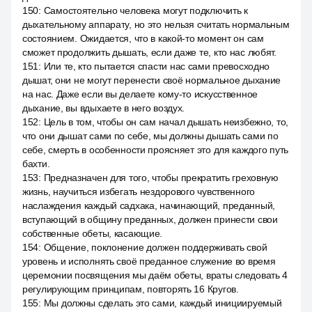
150
:
Самостоятельно человека могут подключить к
дыхательному аппарату, но это нельзя считать нормальным
состоянием. Ожидается, что в какой-то момент он сам
сможет продолжить дышать, если даже те, кто нас любят.
151
:
Или те, кто пытается спасти нас сами превосходно
дышат, они не могут перенести своё нормальное дыхание
на нас. Даже если вы делаете кому-то искусственное
дыхание, вы вдыхаете в него воздух.
152
:
Цель в том, чтобы он сам начал дышать неизбежно, то,
что они дышат сами по себе, мы должны дышать сами по
себе, смерть в особенности проясняет это для каждого путь
бахти.
153
:
Предназначен для того, чтобы прекратить греховную
жизнь, научиться избегать нездорового чувственного
наслаждения каждый садхака, начинающий, преданный,
вступающий в общину преданных, должен принести свои
собственные обеты, касающие.
154
:
Общение, поклонение должен поддерживать свой
уровень и исполнять своё преданное служение во время
церемонии посвящения мы даём обеты, враты следовать 4
регулирующим принципам, повторять 16 Кругов.
155
:
Мы должны сделать это сами, каждый инициируемый