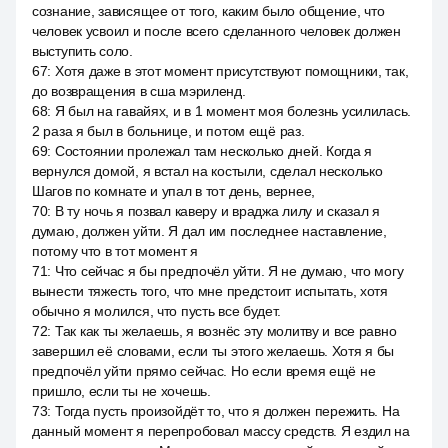
сознание, зависящее от того, каким было общение, что
человек усвоил и после всего сделанного человек должен
выступить соло.
67
:
Хотя даже в этот момент присутствуют помощники, так,
до возвращения в сша мэриленд.
68
:
Я был на гавайях, и в 1 момент моя болезнь усилилась.
2 раза я был в больнице, и потом ещё раз.
69
:
Состоянии пролежал там несколько дней. Когда я
вернулся домой, я встал на костыли, сделал несколько
Шагов по комнате и упал в тот день, вернее,
70
:
В ту ночь я позвал каверу и враджа лилу и сказал я
думаю, должен уйти. Я дал им последнее наставление,
потому что в тот момент я
71
:
Что сейчас я бы предпочёл уйти. Я не думаю, что могу
вынести тяжесть того, что мне предстоит испытать, хотя
обычно я молился, что пусть все будет.
72
:
Так как ты желаешь, я вознёс эту молитву и все равно
завершил её словами, если ты этого желаешь. Хотя я бы
предпочёл уйти прямо сейчас. Но если время ещё не
пришло, если ты не хочешь.
73
:
Тогда пусть произойдёт то, что я должен пережить. На
данный момент я перепробовал массу средств. Я ездил на