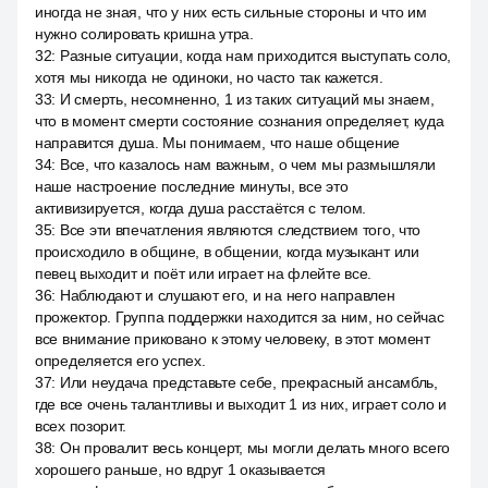
иногда не зная, что у них есть сильные стороны и что им
нужно солировать кришна утра.
32
:
Разные ситуации, когда нам приходится выступать соло,
хотя мы никогда не одиноки, но часто так кажется.
33
:
И смерть, несомненно, 1 из таких ситуаций мы знаем,
что в момент смерти состояние сознания определяет, куда
направится душа. Мы понимаем, что наше общение
34
:
Все, что казалось нам важным, о чем мы размышляли
наше настроение последние минуты, все это
активизируется, когда душа расстаётся с телом.
35
:
Все эти впечатления являются следствием того, что
происходило в общине, в общении, когда музыкант или
певец выходит и поёт или играет на флейте все.
36
:
Наблюдают и слушают его, и на него направлен
прожектор. Группа поддержки находится за ним, но сейчас
все внимание приковано к этому человеку, в этот момент
определяется его успех.
37
:
Или неудача представьте себе, прекрасный ансамбль,
где все очень талантливы и выходит 1 из них, играет соло и
всех позорит.
38
:
Он провалит весь концерт, мы могли делать много всего
хорошего раньше, но вдруг 1 оказывается