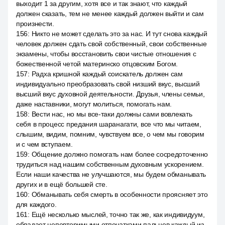
выходит 1 за другим, хотя все и так знают, что каждый
должен сказать, тем не менее каждый должен выйти и сам
произнести.
156
:
Никто не может сделать это за нас. И тут снова каждый
человек должен сдать свой собственный, свои собственные
экзамены, чтобы восстановить свои чистые отношения с
божественной четой материнско отцовским Богом.
157
:
Радха кришной каждый соискатель должен сам
индивидуально преобразовать свой низший вкус, высший
высший вкус духовной деятельности. Друзья, члены семьи,
даже наставники, могут молиться, помогать нам.
158
:
Вести нас, но мы все-таки должны сами вовлекать
себя в процесс предания шаранагати, все что мы читаем,
слышим, видим, помним, чувствуем все, о чем мы говорим
и с чем вступаем.
159
:
Общение должно помогать нам более сосредоточенно
трудиться над нашим собственным духовным ускорением.
Если наши качества не улучшаются, мы будем обманывать
других и в ещё большей сте.
160
:
Обманывать себя смерть в особенности проясняет это
для каждого.
161
:
Ещё несколько мыслей, точно так же, как индивидуум,
обладает неповторимыми отпечатками пальцев каждый из