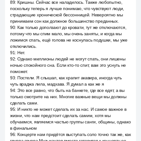
89
:
Кришны. Сейчас все наладилось. Также любопытно,
поскольку теперь я лучше понимаю, что чувствуют люди,
страдающие хронической бессонницей. Невероятно мы
принимаем сон как должное большинство преданных.
90
:
Как только доползают до кровати, тут же отключаются,
потому что мы спим мало, мы очень заняты, и когда мы
ложимся спать, ещё голова не коснулась подушки, мы уже
отключились.
91
:
Нет.
92
:
Однако миллионы людей не могут спать, они лишены
ночью спокойного сна. Если кто-то спит, вам это уснуть не
поможет.
93
:
Постели. Я слышал, как храпит акавира, иногда чуть
чуть враджа лила, мадхава. Я думал а как же я
94
:
Это все равно, что быть на банкете, где все едят, а вы
только смотрите на них. Многие важные вещи мы должны
сделать сами.
95
:
И никто не может сделать их за нас. И самое важное в
жизни, что нам предстоит сделать самим, хотя мы
обучаемся, являемся частью группы санги, общины, однако
в финальном
96
:
Концерте нам придётся выступать соло точно так же, как
группа группа Музыкантов вместе готовится к концерту оо,