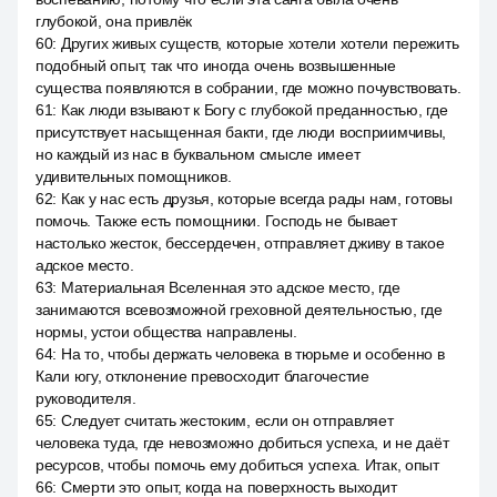
глубокой, она привлёк
60
:
Других живых существ, которые хотели хотели пережить
подобный опыт, так что иногда очень возвышенные
существа появляются в собрании, где можно почувствовать.
61
:
Как люди взывают к Богу с глубокой преданностью, где
присутствует насыщенная бакти, где люди восприимчивы,
но каждый из нас в буквальном смысле имеет
удивительных помощников.
62
:
Как у нас есть друзья, которые всегда рады нам, готовы
помочь. Также есть помощники. Господь не бывает
настолько жесток, бессердечен, отправляет дживу в такое
адское место.
63
:
Материальная Вселенная это адское место, где
занимаются всевозможной греховной деятельностью, где
нормы, устои общества направлены.
64
:
На то, чтобы держать человека в тюрьме и особенно в
Кали югу, отклонение превосходит благочестие
руководителя.
65
:
Следует считать жестоким, если он отправляет
человека туда, где невозможно добиться успеха, и не даёт
ресурсов, чтобы помочь ему добиться успеха. Итак, опыт
66
:
Смерти это опыт, когда на поверхность выходит