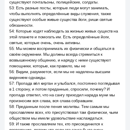
существуют почтальоны, полицейские, солдаты.
53
:
Есть разные посты, которые люди могут занимать,
чтобы выполнять определённые виды служения, также
существуют особые живые существа йоги, риши святые
обязанности.
54
:
Которые ходят наблюдать за жизнью живых существ на
этой планете и помогать им. Есть определённые йоги,
святые, которые очень, очень активны.
55
:
Мы можем воспринимать их физически и общаться в
своём окружении. Мы должны всегда стремиться к
возвышенному общению, и наряду с ними существуют
помощники, которые, как правило, мы не
56
:
Видим, разумеется, если мы не наделены высшим
видением однажды.
57
:
Пропада вёл киртан и улыбался, постоянно поглядывая
в 1 сторону, и потом преданные, спросили, почему? И
пропада ответил, что на сангу приходил нарада муни мы
произносим вся слава, вся слава собравшим.
58
:
Преданным после пения молитвы. Тем самым мы
прославляем всех, кто присутствовал там физически, чьим
обществом мы имели удовольствие наслаждаться.
59
:
И также прославляем тех, кто присоединился к
воспеванию, потому что если эта санга была очень