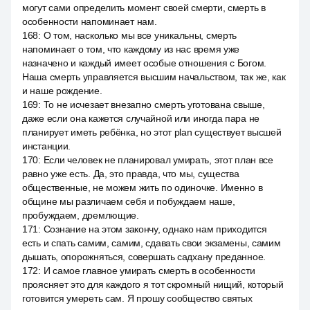
могут сами определить момент своей смерти, смерть в
особенности напоминает нам.
168
:
О том, насколько мы все уникальны, смерть
напоминает о том, что каждому из нас время уже
назначено и каждый имеет особые отношения с Богом.
Наша смерть управляется высшим начальством, так же, как
и наше рождение.
169
:
То не исчезает внезапно смерть уготована свыше,
даже если она кажется случайной или иногда пара не
планирует иметь ребёнка, но этот plan существует высшей
инстанции.
170
:
Если человек не планировал умирать, этот план все
равно уже есть. Да, это правда, что мы, существа
общественные, не можем жить по одиночке. Именно в
общине мы различаем себя и побуждаем наше,
пробуждаем, дремлющие.
171
:
Сознание на этом закончу, однако нам приходится
есть и спать самим, самим, сдавать свои экзамены, самим
дышать, опорожняться, совершать садхану преданное.
172
:
И самое главное умирать смерть в особенности
проясняет это для каждого я тот скромный нищий, который
готовится умереть сам. Я прошу сообщество святых