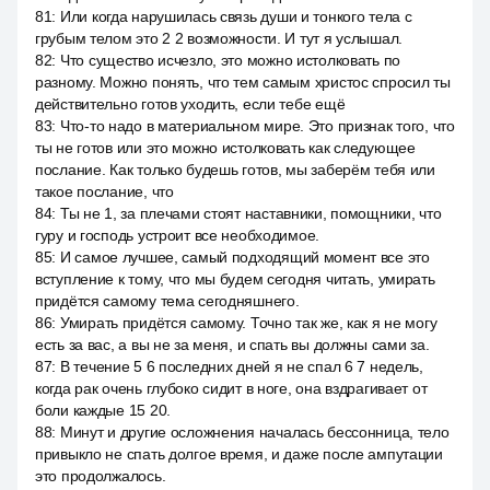
81
:
Или когда нарушилась связь души и тонкого тела с
грубым телом это 2 2 возможности. И тут я услышал.
82
:
Что существо исчезло, это можно истолковать по
разному. Можно понять, что тем самым христос спросил ты
действительно готов уходить, если тебе ещё
83
:
Что-то надо в материальном мире. Это признак того, что
ты не готов или это можно истолковать как следующее
послание. Как только будешь готов, мы заберём тебя или
такое послание, что
84
:
Ты не 1, за плечами стоят наставники, помощники, что
гуру и господь устроит все необходимое.
85
:
И самое лучшее, самый подходящий момент все это
вступление к тому, что мы будем сегодня читать, умирать
придётся самому тема сегодняшнего.
86
:
Умирать придётся самому. Точно так же, как я не могу
есть за вас, а вы не за меня, и спать вы должны сами за.
87
:
В течение 5 6 последних дней я не спал 6 7 недель,
когда рак очень глубоко сидит в ноге, она вздрагивает от
боли каждые 15 20.
88
:
Минут и другие осложнения началась бессонница, тело
привыкло не спать долгое время, и даже после ампутации
это продолжалось.