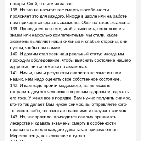
пакоры. Окей, я съем их за вас.
138
:
Но это не насытит вас смерть в особенности
проясняет это для каждого. Иногда в школе или на работе
нам приходится сдавать экзамены. Обычно такие экзамены.
139
:
Проводятся для того, чтобы выяснить, насколько мы
знаем или насколько компетентными мы стали, какие
экзамены выявляют наши сильные и слабые стороны, они
нужны, чтобы нам самим
140
:
И другим стал ясен наш реальный статус иногда мы
проходим обследование, чтобы выяснить состояние нашего
здоровья, ничьи отметки на экзаменах.
141
:
Ничьи, ничьи результаты анализов не заменят нам
наших, нам надо оценить своё собственное состояние.
142
:
И вам надо пройти медосмотр, вы не можете
отправить другого человека с хорошим здоровьем, сделать
его токе. У меня все в порядке. Вам нужно получить снимок,
кто-то так делает. Вам нужен снимок, вы отправляете кого-
то вместо себя, он называет ваше имя и получает снимок.
143
:
Но, как правило, приходится самому принимать
лекарства и сдавать экзамены смерть в особенности
проясняет это для каждого даже такая приземлённая
Мирская вещь, как хождение в туалет.