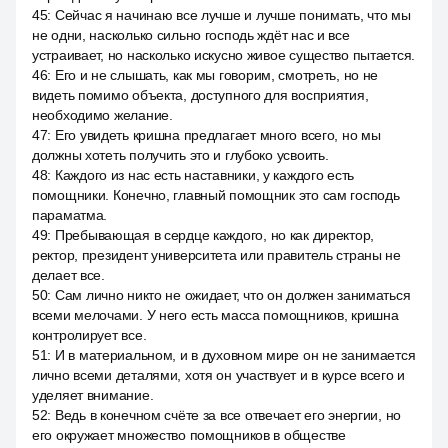
45
:
Сейчас я начинаю все лучше и лучше понимать, что мы
не одни, насколько сильно господь ждёт нас и все
устраивает, но насколько искусно живое существо пытается.
46
:
Его и не слышать, как мы говорим, смотреть, но не
видеть помимо объекта, доступного для восприятия,
необходимо желание.
47
:
Его увидеть кришна предлагает много всего, но мы
должны хотеть получить это и глубоко усвоить.
48
:
Каждого из нас есть наставники, у каждого есть
помощники. Конечно, главный помощник это сам господь
параматма.
49
:
Пребывающая в сердце каждого, но как директор,
ректор, президент университета или правитель страны не
делает все.
50
:
Сам лично никто не ожидает, что он должен заниматься
всеми мелочами. У него есть масса помощников, кришна
контролирует все.
51
:
И в материальном, и в духовном мире он не занимается
лично всеми деталями, хотя он участвует и в курсе всего и
уделяет внимание.
52
:
Ведь в конечном счёте за все отвечает его энергии, но
его окружает множество помощников в обществе