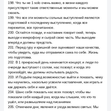
198
:
Что ты не 1 solo очень важно, в жизни каждого
присутствуют такие ответственные моменты и мы можем
сказать.
199
:
Что все эти моменты сольных выступлений являются
подготовкой к последнему выступлению, когда все
пережитое, все прочитанное.
200
:
Остаётся позади, и наставник говорит окей, теперь
выходи к микрофону и сыграй свою часть. Мы выходим
вперёд и должны предстать.
201
:
Перед гуру и кришной они оценивают наши качества,
чтобы увидеть, куда мы отправимся сама по себе. Жизнь
это подготовка.
202
:
В 1 прекрасный день начинается концерт, и люди по
очереди выступают с солом, нас позовут, и когда это
произойдёт, мы должны испытывать радость.
203
:
И Подъём перед возможностью выйти и показать, чему
мы научились, насколько усвоили наставления, как играть и
как держать себя и нам даётся.
204
:
Шанс себя показать нас всех позовут, чтобы мы
показали себя каждый раз, когда мы слышим, что кто-то
ушёл, или размышляем над писаниями.
205
:
Отмечаем дни, явления и ухода великих святых. Мы