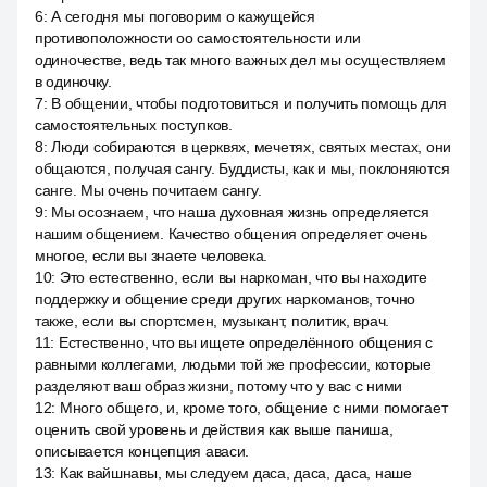
6
:
А сегодня мы поговорим о кажущейся
противоположности оо самостоятельности или
одиночестве, ведь так много важных дел мы осуществляем
в одиночку.
7
:
В общении, чтобы подготовиться и получить помощь для
самостоятельных поступков.
8
:
Люди собираются в церквях, мечетях, святых местах, они
общаются, получая сангу. Буддисты, как и мы, поклоняются
санге. Мы очень почитаем сангу.
9
:
Мы осознаем, что наша духовная жизнь определяется
нашим общением. Качество общения определяет очень
многое, если вы знаете человека.
10
:
Это естественно, если вы наркоман, что вы находите
поддержку и общение среди других наркоманов, точно
также, если вы спортсмен, музыкант, политик, врач.
11
:
Естественно, что вы ищете определённого общения с
равными коллегами, людьми той же профессии, которые
разделяют ваш образ жизни, потому что у вас с ними
12
:
Много общего, и, кроме того, общение с ними помогает
оценить свой уровень и действия как выше паниша,
описывается концепция аваси.
13
:
Как вайшнавы, мы следуем даса, даса, даса, наше