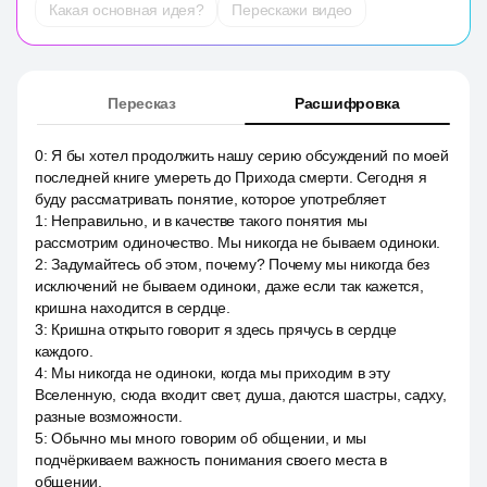
Какая основная идея?
Перескажи видео
Пересказ
Расшифровка
0
:
Я бы хотел продолжить нашу серию обсуждений по моей
последней книге умереть до Прихода смерти. Сегодня я
буду рассматривать понятие, которое употребляет
1
:
Неправильно, и в качестве такого понятия мы
рассмотрим одиночество. Мы никогда не бываем одиноки.
2
:
Задумайтесь об этом, почему? Почему мы никогда без
исключений не бываем одиноки, даже если так кажется,
кришна находится в сердце.
3
:
Кришна открыто говорит я здесь прячусь в сердце
каждого.
4
:
Мы никогда не одиноки, когда мы приходим в эту
Вселенную, сюда входит свет, душа, даются шастры, садху,
разные возможности.
5
:
Обычно мы много говорим об общении, и мы
подчёркиваем важность понимания своего места в
общении.