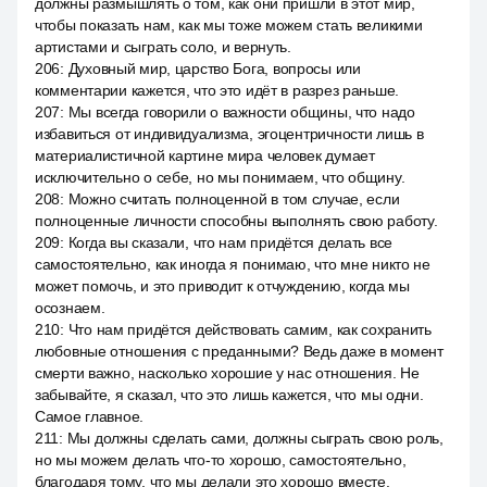
должны размышлять о том, как они пришли в этот мир,
чтобы показать нам, как мы тоже можем стать великими
артистами и сыграть соло, и вернуть.
206
:
Духовный мир, царство Бога, вопросы или
комментарии кажется, что это идёт в разрез раньше.
207
:
Мы всегда говорили о важности общины, что надо
избавиться от индивидуализма, эгоцентричности лишь в
материалистичной картине мира человек думает
исключительно о себе, но мы понимаем, что общину.
208
:
Можно считать полноценной в том случае, если
полноценные личности способны выполнять свою работу.
209
:
Когда вы сказали, что нам придётся делать все
самостоятельно, как иногда я понимаю, что мне никто не
может помочь, и это приводит к отчуждению, когда мы
осознаем.
210
:
Что нам придётся действовать самим, как сохранить
любовные отношения с преданными? Ведь даже в момент
смерти важно, насколько хорошие у нас отношения. Не
забывайте, я сказал, что это лишь кажется, что мы одни.
Самое главное.
211
:
Мы должны сделать сами, должны сыграть свою роль,
но мы можем делать что-то хорошо, самостоятельно,
благодаря тому, что мы делали это хорошо вместе.