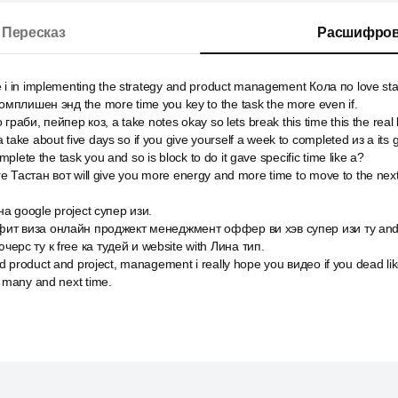
Пересказ
Расшифров
 i in implementing the strategy and product management Кола по love sta
мплишен энд the more time you key to the task the more even if.
граби, пейпер коз, а take notes okay so lets break this time this the real 
 a take about five days so if you give yourself a week to completed из a its g
omplete the task you and so is block to do it gave specific time like a?
e Тастан вот will give you more energy and more time to move to the nex
а google project супер изи.
ит виза онлайн проджект менеджмент оффер ви хэв супер изи ту and d
с ту к free ка тудей и website with Лина тип.
 product and project, management i really hope you видео if you dead lik
many and next time.