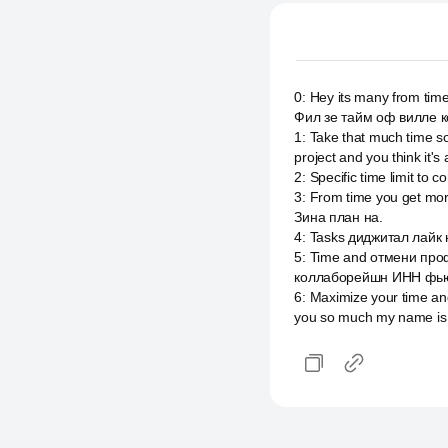
0
:
Hey its many from time
Фил зе тайм оф вилле ко
1
:
Take that much time so 
project and you think it's
2
:
Specific time limit to c
3
:
From time you get mor
Зина план на.
4
:
Tasks диджитал лайк н
5
:
Time and отмени проф
коллаборейшн ИНН фьючер
6
:
Maximize your time and
you so much my name is 