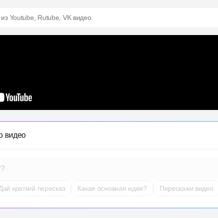
 из Youtube, Rutube, VK видео
о видео
т?
Дай краткий пересказ
Какая основная идея?
Перескажи видео