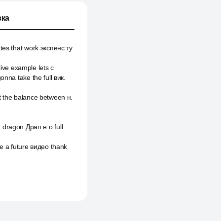
ка
tes that work экспенс ту
live example lets с
onna take the full вик.
t the balance between н.
ragon Драп н о full
e a future видео thank