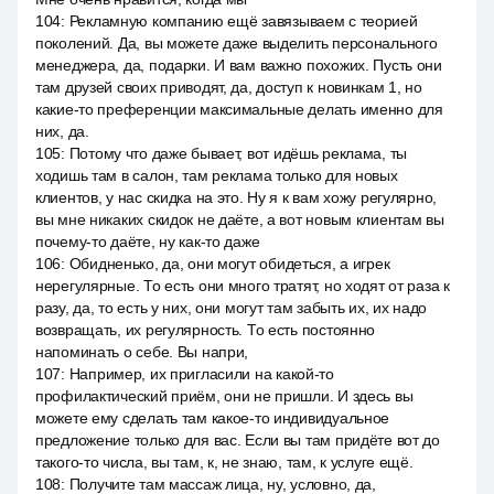
104
:
Рекламную компанию ещё завязываем с теорией
поколений. Да, вы можете даже выделить персонального
менеджера, да, подарки. И вам важно похожих. Пусть они
там друзей своих приводят, да, доступ к новинкам 1, но
какие-то преференции максимальные делать именно для
них, да.
105
:
Потому что даже бывает, вот идёшь реклама, ты
ходишь там в салон, там реклама только для новых
клиентов, у нас скидка на это. Ну я к вам хожу регулярно,
вы мне никаких скидок не даёте, а вот новым клиентам вы
почему-то даёте, ну как-то даже
106
:
Обидненько, да, они могут обидеться, а игрек
нерегулярные. То есть они много тратят, но ходят от раза к
разу, да, то есть у них, они могут там забыть их, их надо
возвращать, их регулярность. То есть постоянно
напоминать о себе. Вы напри,
107
:
Например, их пригласили на какой-то
профилактический приём, они не пришли. И здесь вы
можете ему сделать там какое-то индивидуальное
предложение только для вас. Если вы там придёте вот до
такого-то числа, вы там, к, не знаю, там, к услуге ещё.
108
:
Получите там массаж лица, ну, условно, да,