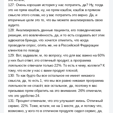
127
:
Очень хорошая история у нас потратить, да? Ну, тогда
это не прям кэшбэк, ну, не прям кэшбэк, кэшбэк в прямом
смысле этого слова, но у вас потратить это верно. Да, и
вторичные цели это то, что вы можете анализировать свою
аудито.
128
:
Анализировать данные пациента, его поведенческие
реакции, его вовлечённость, да, и то есть создавать вот этих
адвокатов бренда, что хочется отметить, что когда
проводили опрос, опять же, не в Российской Федерации
клиентов по поводу
129
:
Вот, задавали, м, по вопросу, что для вас важно на 60%
у них был ответ, это отличный продукт, а программа
лояльности отвечали только 22%. То есть к чему, коллеги? К
тому, что если у нас с вами продукт плохой,
130
:
То как будто бы все остальное не имеет никакого
смысла, да, то есть 1, что мы все равно никакая программа
лояльности не спасёт, все остальное, да, поэтому я вас
призываю прям обратить на это внимание. 26% отмечали,
что это удобство 24.
131
:
Процент отмечали, что это улучшает жизнь. Отличный
сервис. 22%. Тоже, кстати, не на 1 месте, да, и потому что,
возможно, у кого-то в отличном продукте сидел сервис, да,