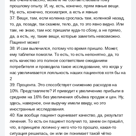
прошлому опыту. И, ну, есть, конечно, прям явные вещи.
Ну, есть, конечно, психиатрия, а есть и явные
37
:
Вещи, там, если коленка срослась там, коленкой назад,
то, да, позади, так скажем, тело, да, то это явно видно. Или
там, не знаю, там нос пришили куда-то сбоку, а не прямо,
да, а есть, ну, такие вещи, которые заметить невозможно.
Пациент может
38
:
И сам вылечился, потому что время пришло. Может,
ему таблетки помогли. То есть, то есть непонятно, да, то
есть качество это полное соответствие ожиданиям
потребителя и проводила такое исследование, что когда у
нас увеличивается лояльность наших пациентов хотя бы на
2
39
:
Процента. Это способствует снижению расходов на
10%. Представляете? И приводит к увеличению прибыли в
среднем на 16% без увеличения объёма продаж и цен. Ну,
здесь, наверное, они выручку имели ввиду, но это
иностранные исследования.
40
:
Как вообще пациент оценивает качество, да, результат
лечения. То есть он пациент получил то, зачем он пришёл,
что, в принципе логично у него что-то прошло, какая-то
ситуация решилась, он или он понимает такой чётко