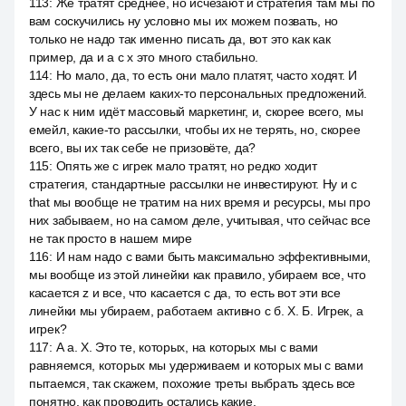
113
:
Же тратят среднее, но исчезают и стратегия там мы по
вам соскучились ну условно мы их можем позвать, но
только не надо так именно писать да, вот это как как
пример, да и а с x это много стабильно.
114
:
Но мало, да, то есть они мало платят, часто ходят. И
здесь мы не делаем каких-то персональных предложений.
У нас к ним идёт массовый маркетинг, и, скорее всего, мы
емейл, какие-то рассылки, чтобы их не терять, но, скорее
всего, вы их так себе не призовёте, да?
115
:
Опять же с игрек мало тратят, но редко ходит
стратегия, стандартные рассылки не инвестируют. Ну и с
that мы вообще не тратим на них время и ресурсы, мы про
них забываем, но на самом деле, учитывая, что сейчас все
не так просто в нашем мире
116
:
И нам надо с вами быть максимально эффективными,
мы вообще из этой линейки как правило, убираем все, что
касается z и все, что касается с да, то есть вот эти все
линейки мы убираем, работаем активно с б. X. Б. Игрек, а
игрек?
117
:
А а. X. Это те, которых, на которых мы с вами
равняемся, которых мы удерживаем и которых мы с вами
пытаемся, так скажем, похожие треты выбрать здесь все
понятно, как проводить остались какие.