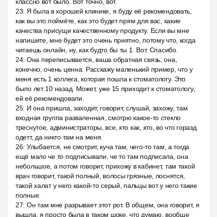
классно вот было. Вот точно, вот.
23
:
Я была в хорошей клинике, я буду её рекомендовать,
как вы это поймёте, как это будет прям для вас, какие
качества присущи качественному продукту. Если вы мне
напишите, мне будет это очень приятно, потому что, когда
читаешь онлайн, ну, как будто бы ты 1. Вот. Спасибо.
24
:
Она переписывается, ваша обратная связь, она,
конечно, очень ценна. Расскажу маленький пример, что у
меня есть 1 коллега, которая пошла к стоматологу. Это
было лет 10 назад. Может, уже 15 приходит к стоматологу,
ей её рекомендовали.
25
:
И она пришла, заходит, говорит, слушай, захожу, там
входная группа разваленная, смотрю какое-то стекло
треснутое, администраторы, все, кто как, кто, во что горазд
одетт, да никто там на меня.
26
:
Улыбается, не смотрит, куча там, чего-то там, а тогда
ещё мало че то подписывали, че то там подписала, она
небольшое, а потом говорит, прихожу в кабинет, там такой
врач говорит, такой полный, волосы грязные, лоснятся,
такой халат у него какой-то серый, пальцы вот у него такие
полные.
27
:
Он там мне разрывает этот рот. В общем, она говорит, я
вышла, я просто была в таком шоке, что думаю, вообще