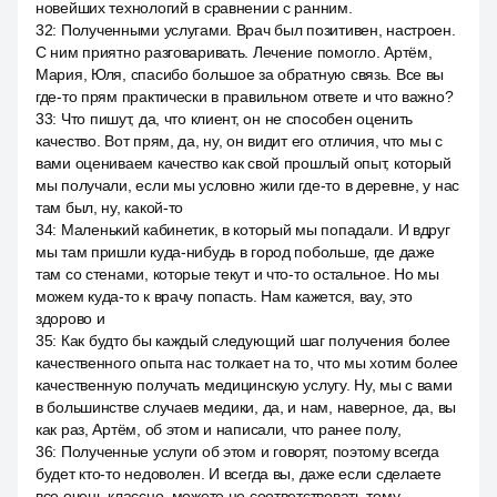
новейших технологий в сравнении с ранним.
32
:
Полученными услугами. Врач был позитивен, настроен.
С ним приятно разговаривать. Лечение помогло. Артём,
Мария, Юля, спасибо большое за обратную связь. Все вы
где-то прям практически в правильном ответе и что важно?
33
:
Что пишут, да, что клиент, он не способен оценить
качество. Вот прям, да, ну, он видит его отличия, что мы с
вами оцениваем качество как свой прошлый опыт, который
мы получали, если мы условно жили где-то в деревне, у нас
там был, ну, какой-то
34
:
Маленький кабинетик, в который мы попадали. И вдруг
мы там пришли куда-нибудь в город побольше, где даже
там со стенами, которые текут и что-то остальное. Но мы
можем куда-то к врачу попасть. Нам кажется, вау, это
здорово и
35
:
Как будто бы каждый следующий шаг получения более
качественного опыта нас толкает на то, что мы хотим более
качественную получать медицинскую услугу. Ну, мы с вами
в большинстве случаев медики, да, и нам, наверное, да, вы
как раз, Артём, об этом и написали, что ранее полу,
36
:
Полученные услуги об этом и говорят, поэтому всегда
будет кто-то недоволен. И всегда вы, даже если сделаете
все очень классно, можете не соответствовать тому