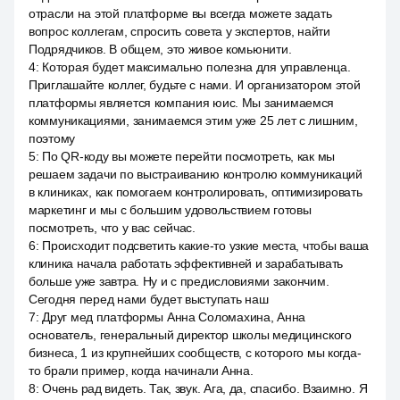
отрасли на этой платформе вы всегда можете задать
вопрос коллегам, спросить совета у экспертов, найти
Подрядчиков. В общем, это живое комьюнити.
4
:
Которая будет максимально полезна для управленца.
Приглашайте коллег, будьте с нами. И организатором этой
платформы является компания юис. Мы занимаемся
коммуникациями, занимаемся этим уже 25 лет с лишним,
поэтому
5
:
По QR-коду вы можете перейти посмотреть, как мы
решаем задачи по выстраиванию контролю коммуникаций
в клиниках, как помогаем контролировать, оптимизировать
маркетинг и мы с большим удовольствием готовы
посмотреть, что у вас сейчас.
6
:
Происходит подсветить какие-то узкие места, чтобы ваша
клиника начала работать эффективней и зарабатывать
больше уже завтра. Ну и с предисловиями закончим.
Сегодня перед нами будет выступать наш
7
:
Друг мед платформы Анна Соломахина, Анна
основатель, генеральный директор школы медицинского
бизнеса, 1 из крупнейших сообществ, с которого мы когда-
то брали пример, когда начинали Анна.
8
:
Очень рад видеть. Так, звук. Ага, да, спасибо. Взаимно. Я