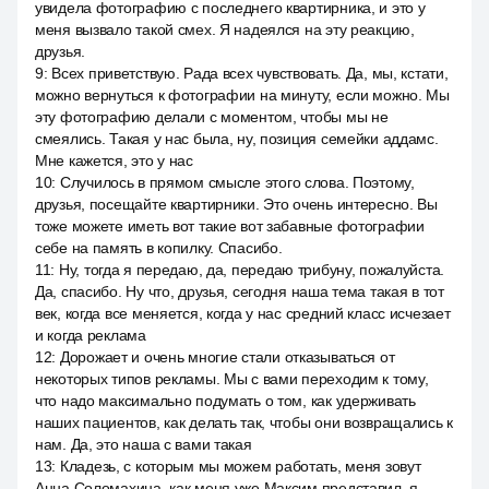
увидела фотографию с последнего квартирника, и это у
меня вызвало такой смех. Я надеялся на эту реакцию,
друзья.
9
:
Всех приветствую. Рада всех чувствовать. Да, мы, кстати,
можно вернуться к фотографии на минуту, если можно. Мы
эту фотографию делали с моментом, чтобы мы не
смеялись. Такая у нас была, ну, позиция семейки аддамс.
Мне кажется, это у нас
10
:
Случилось в прямом смысле этого слова. Поэтому,
друзья, посещайте квартирники. Это очень интересно. Вы
тоже можете иметь вот такие вот забавные фотографии
себе на память в копилку. Спасибо.
11
:
Ну, тогда я передаю, да, передаю трибуну, пожалуйста.
Да, спасибо. Ну что, друзья, сегодня наша тема такая в тот
век, когда все меняется, когда у нас средний класс исчезает
и когда реклама
12
:
Дорожает и очень многие стали отказываться от
некоторых типов рекламы. Мы с вами переходим к тому,
что надо максимально подумать о том, как удерживать
наших пациентов, как делать так, чтобы они возвращались к
нам. Да, это наша с вами такая
13
:
Кладезь, с которым мы можем работать, меня зовут
Анна Соломахина, как меня уже Максим представил, я