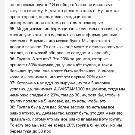
что порекомендуете? Я вообще обычно не использую
какую-то систему. Я, мы это делаем в экселе. Ну, нам так
просто проще, но если ваша медицинская
информационная система позволяет некоторые
95
:
Медицинские, информационные системы позволяют, и
многие уже хотят это сделать в своих информационных
системах. Я думаю, что можно будет. Мы просто это
делаем в экселе. То есть вы ещё можете использовать рлс
анализ, он похожий абц рлс, но сегодня мы про абц
96
:
Группа. А это кто? Это 20% пациентов, которые
приносят 80% выручки, да, у нас идёт группа, а такая
большая группа, она может быть небольшая. И иногда,
когда мы понимаем, что вот эти первые 20% у нас
97
:
Которые у нас идут по выручке, их там 5 человек
условно, да, занимает. AUVASTAM1000 пациентов, тогда мы
немножко спадаем с 20%, там до 30, ну, хотя бы, чтобы в
группу попало не 5 человек, да, то есть, чтобы это
98
:
Группа была для вас более весома, то есть мы все
равно что-то, ну, делаем так, может быть, это для меня это
правильно, потому что мы все равно впадаем в эту группу.
То есть это мы, нас не всегда 20% группа б, ну, обычно мы
берём туда до 50 про