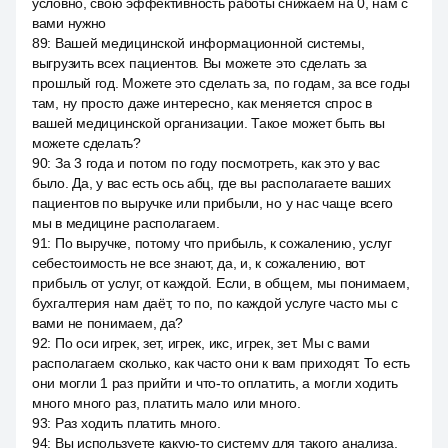
условно, свою эффективность работы снижаем на 0, нам с
вами нужно
89
:
Вашей медицинской информационной системы,
выгрузить всех пациентов. Вы можете это сделать за
прошлый год. Можете это сделать за, по годам, за все годы
там, ну просто даже интересно, как меняется спрос в
вашей медицинской организации. Такое может быть вы
можете сделать?
90
:
За 3 года и потом по году посмотреть, как это у вас
было. Да, у вас есть ось абц, где вы располагаете ваших
пациентов по выручке или прибыли, но у нас чаще всего
мы в медицине располагаем.
91
:
По выручке, потому что прибыль, к сожалению, услуг
себестоимость не все знают, да, и, к сожалению, вот
прибыль от услуг, от каждой. Если, в общем, мы понимаем,
бухгалтерия нам даёт, то по, по каждой услуге часто мы с
вами не понимаем, да?
92
:
По оси игрек, зет, игрек, икс, игрек, зет. Мы с вами
располагаем сколько, как часто они к вам приходят. То есть
они могли 1 раз прийти и что-то оплатить, а могли ходить
много много раз, платить мало или много.
93
:
Раз ходить платить много.
94
:
Вы используете какую-то систему для такого анализа,