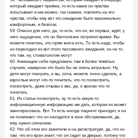
который ожидает приёма, то есть какие он чувства
испытывает и как можно, так скажем, повлиять на его
чувства, чтобы ему вот это ожидание было максимально
комфортным, и безопас
59
:
Опасно для него, да, то есть, что он, во первых, ждёт, у
него ощущение, что он бесполезно потратил время. Вы
можете почитать, это прям книга есть. То есть надо, чтобы
он переходил из вот этого пассивного ожидания, он не то,
что там, ну, стоматологии могут
60
:
Анимацию себе предложить там в более тяжёлых
случаях, наверное это было бы не очень актуально. Ну,
дети могут поиграть, и вы, zona, можете точно сделать, а
взрослые могут что-то почитать, что-то посмотреть,
посмотреть, даже отзывы о вас, да, о врачах что-то
почитать.
61
:
Их статьи посмотреть, ну то есть какую-то
информационную информацию им дать, которая их может
заинтересовать. Вот. То есть иногда пациент приходит, и он
не понимает, что он находится в зоне обслуживания, да,
ему нужно сигнализи.
62
:
Что об этом его заметили и на регистратуре, да, что он
там, что его врач знает, что он сидит за дверью, потому что