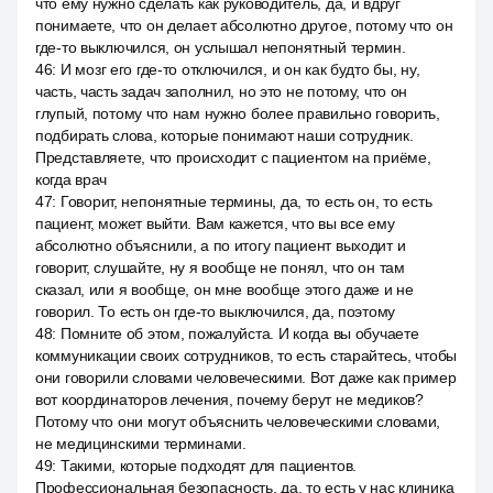
что ему нужно сделать как руководитель, да, и вдруг
понимаете, что он делает абсолютно другое, потому что он
где-то выключился, он услышал непонятный термин.
46
:
И мозг его где-то отключился, и он как будто бы, ну,
часть, часть задач заполнил, но это не потому, что он
глупый, потому что нам нужно более правильно говорить,
подбирать слова, которые понимают наши сотрудник.
Представляете, что происходит с пациентом на приёме,
когда врач
47
:
Говорит, непонятные термины, да, то есть он, то есть
пациент, может выйти. Вам кажется, что вы все ему
абсолютно объяснили, а по итогу пациент выходит и
говорит, слушайте, ну я вообще не понял, что он там
сказал, или я вообще, он мне вообще этого даже и не
говорил. То есть он где-то выключился, да, поэтому
48
:
Помните об этом, пожалуйста. И когда вы обучаете
коммуникации своих сотрудников, то есть старайтесь, чтобы
они говорили словами человеческими. Вот даже как пример
вот координаторов лечения, почему берут не медиков?
Потому что они могут объяснить человеческими словами,
не медицинскими терминами.
49
:
Такими, которые подходят для пациентов.
Профессиональная безопасность, да, то есть у нас клиника