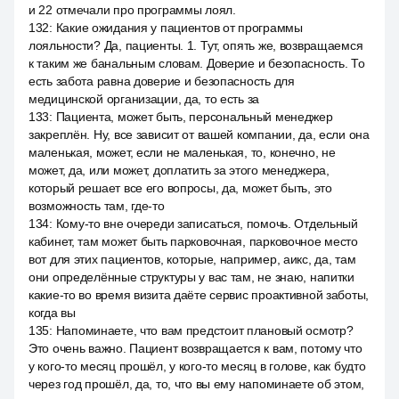
и 22 отмечали про программы лоял.
132
:
Какие ожидания у пациентов от программы
лояльности? Да, пациенты. 1. Тут, опять же, возвращаемся
к таким же банальным словам. Доверие и безопасность. То
есть забота равна доверие и безопасность для
медицинской организации, да, то есть за
133
:
Пациента, может быть, персональный менеджер
закреплён. Ну, все зависит от вашей компании, да, если она
маленькая, может, если не маленькая, то, конечно, не
может, да, или может, доплатить за этого менеджера,
который решает все его вопросы, да, может быть, это
возможность там, где-то
134
:
Кому-то вне очереди записаться, помочь. Отдельный
кабинет, там может быть парковочная, парковочное место
вот для этих пациентов, которые, например, аикс, да, там
они определённые структуры у вас там, не знаю, напитки
какие-то во время визита даёте сервис проактивной заботы,
когда вы
135
:
Напоминаете, что вам предстоит плановый осмотр?
Это очень важно. Пациент возвращается к вам, потому что
у кого-то месяц прошёл, у кого-то месяц в голове, как будто
через год прошёл, да, то, что вы ему напоминаете об этом,