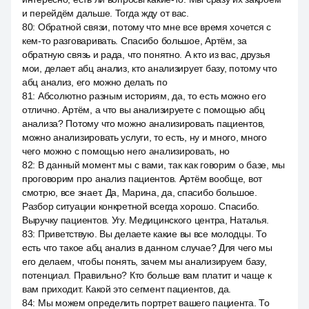
и перейдём дальше. Тогда жду от вас.
80
:
Обратной связи, потому что мне все время хочется с
кем-то разговаривать. Спасибо большое, Артём, за
обратную связь и рада, что понятно. А кто из вас, друзья
мои, делает абц анализ, кто анализирует базу, потому что
абц анализ, его можно делать по
81
:
Абсолютно разным историям, да, то есть можно его
отлично. Артём, а что вы анализируете с помощью абц
анализа? Потому что можно анализировать пациентов,
можно анализировать услуги, то есть, ну и много, много
чего можно с помощью него анализировать, но
82
:
В данный момент мы с вами, так как говорим о базе, мы
проговорим про анализ пациентов. Артём вообще, вот
смотрю, все знает. Да, Марина, да, спасибо большое.
Разбор ситуации конкретной всегда хорошо. Спасибо.
Выручку пациентов. Угу. Медицинского центра, Наталья.
83
:
Приветствую. Вы делаете какие вы все молодцы. То
есть что такое абц анализ в данном случае? Для чего мы
его делаем, чтобы понять, зачем мы анализируем базу,
потенциал. Правильно? Кто больше вам платит и чаще к
вам приходит. Какой это сегмент пациентов, да.
84
:
Мы можем определить портрет вашего пациента. То