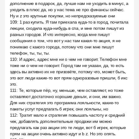
дополнение в подарок, да, лучше нам не уходить в минус, а
уходить в плюс да, но у нас тема не про финансы сейчас.
Ну и z это крупные покупки, но непредсказуемые они
109
:
1 раз купить. Я там приехала куда-то в город, почитала
лекции, сходила куда-нибудь в спа, и мне потом пишут из
разных городов. И что интересно, когда мне пишут
сообщения о том, что вот у нас там какая-то акция, я не
понимаю с какого города, потому что они мне пишут
телефон, ты, ты, ты.
110
:
И адрес, адрес мне ни о чем не говорит. Телефон мне
тоже ни о чем не говорит. Город там не указан, да, то есть
здесь вы активно их не призовёте, потому что, может быть,
это вот люди какие-то вот прям одноразовые пришли, б икс
это.
111
:
Те, которые пёр, ну, меньше, чем оставляют, но тоже
оставляют достаточно хорошие деньги, и они, им важно.
Для них стратегия это программа лояльности, какие-то
пакеты услуг предлагать б игрек, они лояльны, но
112
:
Тратит мало и стратегия повышать частоту и средний
чек, добавлять дополнительные продажи им можно
предлагать как раз акции это те люди, вот б игрек, которые
прям на акции очень активно идут и b z. Но это опять.