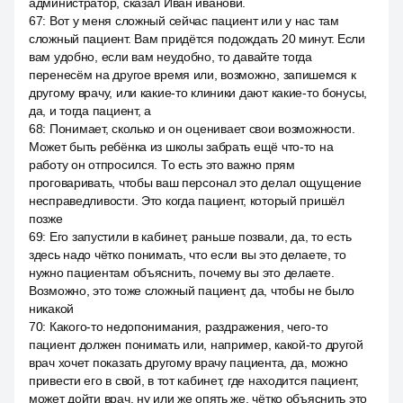
администратор, сказал Иван иванови.
67
:
Вот у меня сложный сейчас пациент или у нас там
сложный пациент. Вам придётся подождать 20 минут. Если
вам удобно, если вам неудобно, то давайте тогда
перенесём на другое время или, возможно, запишемся к
другому врачу, или какие-то клиники дают какие-то бонусы,
да, и тогда пациент, а
68
:
Понимает, сколько и он оценивает свои возможности.
Может быть ребёнка из школы забрать ещё что-то на
работу он отпросился. То есть это важно прям
проговаривать, чтобы ваш персонал это делал ощущение
несправедливости. Это когда пациент, который пришёл
позже
69
:
Его запустили в кабинет, раньше позвали, да, то есть
здесь надо чётко понимать, что если вы это делаете, то
нужно пациентам объяснить, почему вы это делаете.
Возможно, это тоже сложный пациент, да, чтобы не было
никакой
70
:
Какого-то недопонимания, раздражения, чего-то
пациент должен понимать или, например, какой-то другой
врач хочет показать другому врачу пациента, да, можно
привести его в свой, в тот кабинет, где находится пациент,
может дойти врач, ну или же опять же, чётко объяснить это