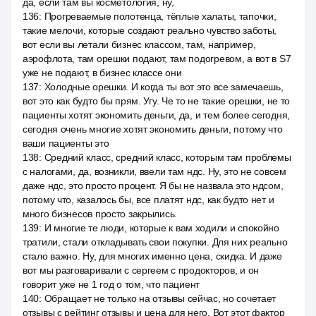
да, если там вы косметология, ну,
136
:
Прогреваемые полотенца, тёплые халаты, тапочки,
такие мелочи, которые создают реально чувство заботы,
вот если вы летали бизнес классом, там, например,
аэрофлота, там орешки подают, там подогревом, а вот в S7
уже не подают, в бизнес классе они
137
:
Холодные орешки. И когда ты вот это все замечаешь,
вот это как будто бы прям. Угу. Че то не такие орешки, не то
пациенты хотят экономить деньги, да, и тем более сегодня,
сегодня очень многие хотят экономить деньги, потому что
ваши пациенты это
138
:
Средний класс, средний класс, которым там проблемы
с налогами, да, возникли, ввели там ндс. Ну, это не совсем
даже ндс, это просто процент. Я бы не назвала это ндсом,
потому что, казалось бы, все платят ндс, как будто нет и
много бизнесов просто закрылись.
139
:
И многие те люди, которые к вам ходили и спокойно
тратили, стали откладывать свои покупки. Для них реально
стало важно. Ну, для многих именно цена, скидка. И даже
вот мы разговаривали с сергеем с продокторов, и он
говорит уже не 1 год о том, что пациент
140
:
Обращает не только на отзывы сейчас, но сочетает
отзывы с рейтинг отзывы и цена для него. Вот этот фактор