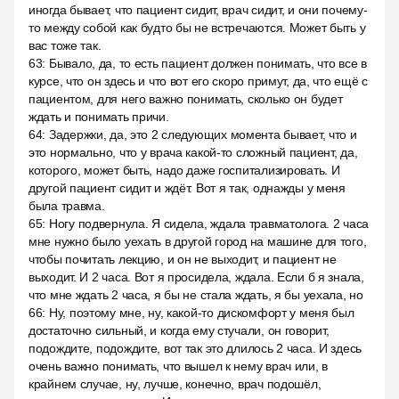
иногда бывает, что пациент сидит, врач сидит, и они почему-
то между собой как будто бы не встречаются. Может быть у
вас тоже так.
63
:
Бывало, да, то есть пациент должен понимать, что все в
курсе, что он здесь и что вот его скоро примут, да, что ещё с
пациентом, для него важно понимать, сколько он будет
ждать и понимать причи.
64
:
Задержки, да, это 2 следующих момента бывает, что и
это нормально, что у врача какой-то сложный пациент, да,
которого, может быть, надо даже госпитализировать. И
другой пациент сидит и ждёт. Вот я так, однажды у меня
была травма.
65
:
Ногу подвернула. Я сидела, ждала травматолога. 2 часа
мне нужно было уехать в другой город на машине для того,
чтобы почитать лекцию, и он не выходит, и пациент не
выходит. И 2 часа. Вот я просидела, ждала. Если б я знала,
что мне ждать 2 часа, я бы не стала ждать, я бы уехала, но
66
:
Ну, поэтому мне, ну, какой-то дискомфорт у меня был
достаточно сильный, и когда ему стучали, он говорит,
подождите, подождите, вот так это длилось 2 часа. И здесь
очень важно понимать, что вышел к нему врач или, в
крайнем случае, ну, лучше, конечно, врач подошёл,