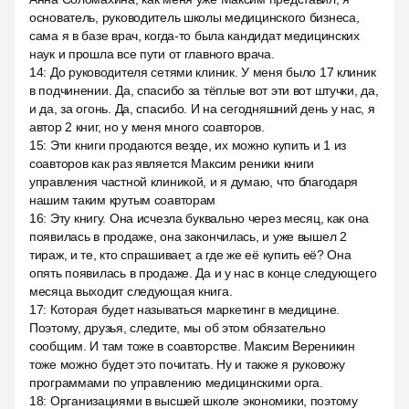
основатель, руководитель школы медицинского бизнеса,
сама я в базе врач, когда-то была кандидат медицинских
наук и прошла все пути от главного врача.
14
:
До руководителя сетями клиник. У меня было 17 клиник
в подчинении. Да, спасибо за тёплые вот эти вот штучки, да,
и да, за огонь. Да, спасибо. И на сегодняшний день у нас, я
автор 2 книг, но у меня много соавторов.
15
:
Эти книги продаются везде, их можно купить и 1 из
соавторов как раз является Максим реники книги
управления частной клиникой, и я думаю, что благодаря
нашим таким крутым соавторам
16
:
Эту книгу. Она исчезла буквально через месяц, как она
появилась в продаже, она закончилась, и уже вышел 2
тираж, и те, кто спрашивает, а где же её купить её? Она
опять появилась в продаже. Да и у нас в конце следующего
месяца выходит следующая книга.
17
:
Которая будет называться маркетинг в медицине.
Поэтому, друзья, следите, мы об этом обязательно
сообщим. И там тоже в соавторстве. Максим Вереникин
тоже можно будет это почитать. Ну и также я руковожу
программами по управлению медицинскими орга.
18
:
Организациями в высшей школе экономики, поэтому