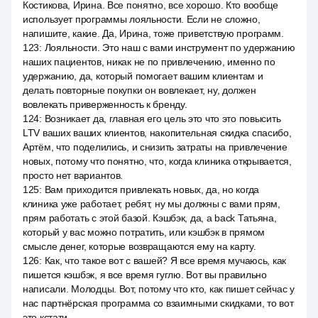
Костикова, Ирина. Все понятно, все хорошо. Кто вообще
использует программы лояльности. Если не сложно,
напишите, какие. Да, Ирина, тоже приветствую программ.
123
:
Лояльности. Это наш с вами инструмент по удержанию
наших пациентов, никак не по привлечению, именно по
удержанию, да, который помогает вашим клиентам и
делать повторные покупки он вовлекает, ну, должен
вовлекать приверженность к бренду.
124
:
Возникает да, главная его цель это что это повысить
LTV ваших ваших клиентов, накопительная скидка спасибо,
Артём, что поделились, и снизить затраты на привлечение
новых, потому что понятно, что, когда клиника открывается,
просто нет вариантов.
125
:
Вам приходится привлекать новых, да, но когда
клиника уже работает, ребят, ну мы должны с вами прям,
прям работать с этой базой. Кэшбэк, да, а back Татьяна,
который у вас можно потратить, или кэшбэк в прямом
смысле денег, которые возвращаются ему на карту.
126
:
Как, что такое вот с вашей? Я все время мучаюсь, как
пишется кэшбэк, я все время гуглю. Вот вы правильно
написали. Молодцы. Вот, потому что кто, как пишет сейчас у
нас партнёрская программа со взаимными скидками, то вот
это кстати,