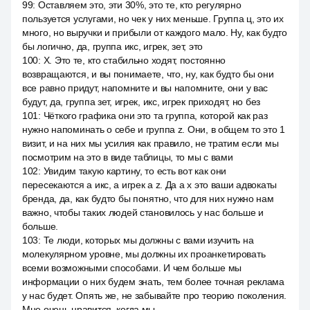
99
:
Оставляем это, эти 30%, это те, кто регулярно
пользуется услугами, но чек у них меньше. Группа ц, это их
много, но выручки и прибыли от каждого мало. Ну, как будто
бы логично, да, группа икс, игрек, зет, это
100
:
X. Это те, кто стабильно ходят, постоянно
возвращаются, и вы понимаете, что, ну, как будто бы они
все равно придут, напомните и вы напомните, они у вас
будут, да, группа зет, игрек, икс, игрек приходят, но без
101
:
Чёткого графика они это та группа, которой как раз
нужно напоминать о себе и группа z. Они, в общем то это 1
визит, и на них мы усилия как правило, не тратим если мы
посмотрим на это в виде таблицы, то мы с вами
102
:
Увидим такую картину, то есть вот как они
пересекаются а икс, а игрек a z. Да а x это ваши адвокаты
бренда, да, как будто бы понятно, что для них нужно нам
важно, чтобы таких людей становилось у нас больше и
больше.
103
:
Те люди, которых мы должны с вами изучить на
молекулярном уровне, мы должны их проанкетировать
всеми возможными способами. И чем больше мы
информации о них будем знать, тем более точная реклама
у нас будет. Опять же, не забывайте про теорию поколения.
Мне очень нравится, когда мы