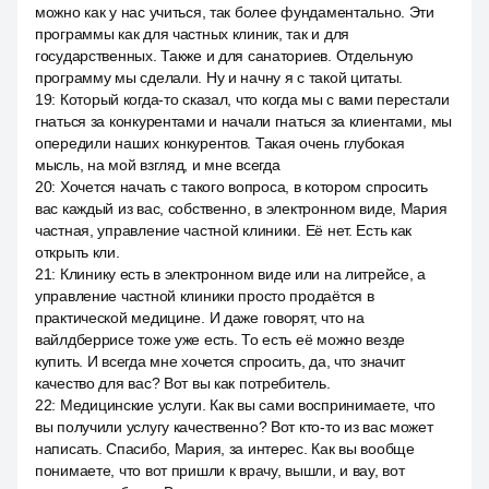
можно как у нас учиться, так более фундаментально. Эти
программы как для частных клиник, так и для
государственных. Также и для санаториев. Отдельную
программу мы сделали. Ну и начну я с такой цитаты.
19
:
Который когда-то сказал, что когда мы с вами перестали
гнаться за конкурентами и начали гнаться за клиентами, мы
опередили наших конкурентов. Такая очень глубокая
мысль, на мой взгляд, и мне всегда
20
:
Хочется начать с такого вопроса, в котором спросить
вас каждый из вас, собственно, в электронном виде, Мария
частная, управление частной клиники. Её нет. Есть как
открыть кли.
21
:
Клинику есть в электронном виде или на литрейсе, а
управление частной клиники просто продаётся в
практической медицине. И даже говорят, что на
вайлдберрисе тоже уже есть. То есть её можно везде
купить. И всегда мне хочется спросить, да, что значит
качество для вас? Вот вы как потребитель.
22
:
Медицинские услуги. Как вы сами воспринимаете, что
вы получили услугу качественно? Вот кто-то из вас может
написать. Спасибо, Мария, за интерес. Как вы вообще
понимаете, что вот пришли к врачу, вышли, и вау, вот