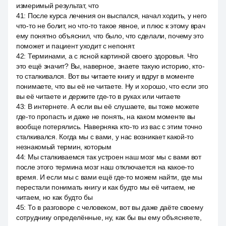
измеримый результат, что
41
:
После курса лечения он выспался, начал ходить, у него
что-то не болит, но что-то такое явное, и плюс к этому врач
ему понятно объяснил, что было, что сделали, почему это
поможет и пациент уходит с непонят.
42
:
Терминами, а с ясной картиной своего здоровья. Что
это ещё значит? Вы, наверное, знаете такую историю, кто-
то сталкивался. Вот вы читаете книгу и вдруг в моменте
понимаете, что вы её не читаете. Ну и хорошо, что если это
вы её читаете и держите где-то в руках или читаете
43
:
В интернете. А если вы её слушаете, вы тоже можете
где-то пропасть и даже не понять, на каком моменте вы
вообще потерялись. Наверняка кто-то из вас с этим точно
сталкивался. Когда мы с вами, у нас возникает какой-то
незнакомый термин, которым
44
:
Мы сталкиваемся так устроен наш мозг мы с вами вот
после этого термина мозг наш отключается на какое-то
время. И если мы с вами ещё где-то можем найти, где мы
перестали понимать книгу и как будто мы её читаем, не
читаем, но как будто бы
45
:
То в разговоре с человеком, вот вы даже даёте своему
сотруднику определённые, ну, как бы вы ему объясняете,