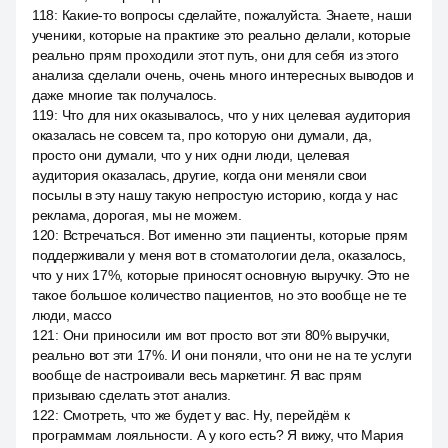
118
:
Какие-то вопросы сделайте, пожалуйста. Знаете, наши
ученики, которые на практике это реально делали, которые
реально прям проходили этот путь, они для себя из этого
анализа сделали очень, очень много интересных выводов и
даже многие так получалось.
119
:
Что для них оказывалось, что у них целевая аудитория
оказалась не совсем та, про которую они думали, да,
просто они думали, что у них одни люди, целевая
аудитория оказалась, другие, когда они меняли свои
посылы в эту нашу такую непростую историю, когда у нас
реклама, дорогая, мы не можем.
120
:
Встречаться. Вот именно эти пациенты, которые прям
поддерживали у меня вот в стоматологии дела, оказалось,
что у них 17%, которые приносят основную выручку. Это не
такое большое количество пациентов, но это вообще не те
люди, массо
121
:
Они приносили им вот просто вот эти 80% выручки,
реально вот эти 17%. И они поняли, что они не на те услуги
вообще de настроивали весь маркетинг. Я вас прям
призываю сделать этот анализ.
122
:
Смотреть, что же будет у вас. Ну, перейдём к
программам лояльности. А у кого есть? Я вижу, что Мария