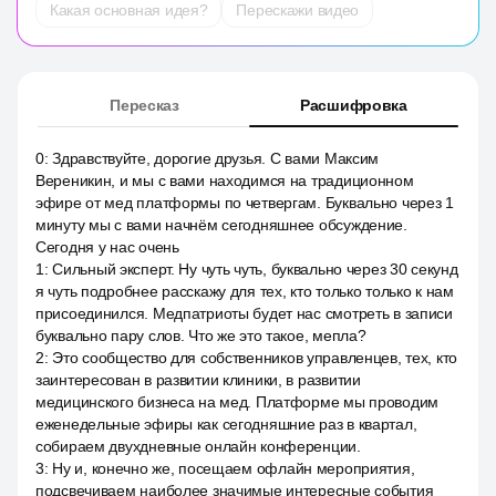
Какая основная идея?
Перескажи видео
Пересказ
Расшифровка
0
:
Здравствуйте, дорогие друзья. С вами Максим
Вереникин, и мы с вами находимся на традиционном
эфире от мед платформы по четвергам. Буквально через 1
минуту мы с вами начнём сегодняшнее обсуждение.
Сегодня у нас очень
1
:
Сильный эксперт. Ну чуть чуть, буквально через 30 секунд
я чуть подробнее расскажу для тех, кто только только к нам
присоединился. Медпатриоты будет нас смотреть в записи
буквально пару слов. Что же это такое, мепла?
2
:
Это сообщество для собственников управленцев, тех, кто
заинтересован в развитии клиники, в развитии
медицинского бизнеса на мед. Платформе мы проводим
еженедельные эфиры как сегодняшние раз в квартал,
собираем двухдневные онлайн конференции.
3
:
Ну и, конечно же, посещаем офлайн мероприятия,
подсвечиваем наиболее значимые интересные события