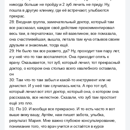
никогда больше не пройду и 2 зуб лечить не приду. Ну,
пошла в другую клинику, где её встречают, улыбаются
прекрас.
28
:
Входная группа, замечательный доктор, который там
все рассказал, каждое своё действие прокомментировал
весь там, в перчаточках, там ей вазелином, все помазала,
она счастливейшая, вышла, летала там куча отзывов своим
друзьям и знакомым, тогда ещё.
29
:
Не было так все развито, да? Ну, проходит там пару лет,
и у неё что-то там воспаляется. Она приходит опять к
врачу. Оказывается, тот зуб, который лечил, тот прекрасный
доктор, о котором она столько всего хвалебного оставила,
он
30
:
Там что-то там забыл и какой-то инструмент или не
дочистил. И у неё там случилась киста. А про тот зуб,
который лечил вот этот доктор, который она, о котором она
рассказала, все нелестное. Сказали, что зуб там простоит
ещё это пло.
31
:
По 10. И вообще все прекрасно. И то есть часто я вот
выше вижу вашу, Артём, нам пишет забота, улыбка,
результат. Мария. Мне важно глубокое консультирование,
понимание того, что врач учится и остаётся в курсе