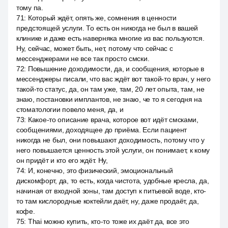
тому па.
71
:
Который ждёт, опять же, сомнения в ценности
предстоящей услуги. То есть он никогда не был в вашей
клинике и даже есть наверняка многие из вас пользуются.
Ну, сейчас, может быть, нет, потому что сейчас с
мессенджерами не все так просто смски.
72
:
Повышение доходимости, да, и сообщения, которые в
мессенджеры писали, что вас ждёт вот такой-то врач, у него
такой-то статус, да, он там уже, там, 20 лет опыта, там, не
знаю, постановки имплантов, не знаю, че то я сегодня на
стоматологии повело меня, да, и
73
:
Какое-то описание врача, которое вот идёт смсками,
сообщениями, доходящее до приёма. Если пациент
никогда не был, они повышают доходимость, потому что у
него повышается ценность этой услуги, он понимает, к кому
он придёт и кто его ждёт. Ну,
74
:
И, конечно, это физический, эмоциональный
дискомфорт, да, то есть, когда чистота, удобные кресла, да,
начиная от входной зоны, там доступ к питьевой воде, кто-
то там кислородные коктейли даёт, ну, даже продаёт, да,
кофе.
75
:
Thai можно купить, кто-то тоже их даёт да, все это