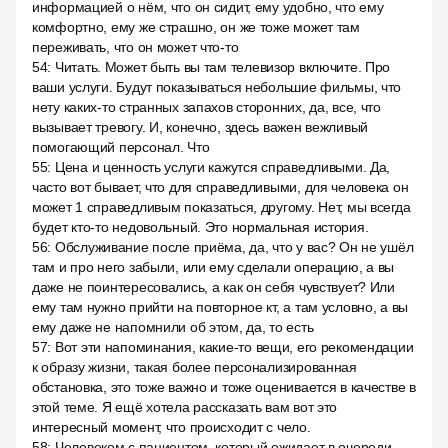
информацией о нём, что он сидит, ему удобно, что ему
комфортно, ему же страшно, он же тоже может там
переживать, что он может что-то
54
:
Читать. Может быть вы там телевизор включите. Про
ваши услуги. Будут показываться небольшие фильмы, что
нету каких-то странных запахов сторонних, да, все, что
вызывает тревогу. И, конечно, здесь важен вежливый
помогающий персонал. Что
55
:
Цена и ценность услуги кажутся справедливыми. Да,
часто вот бывает, что для справедливыми, для человека он
может 1 справедливым показаться, другому. Нет, мы всегда
будет кто-то недовольный. Это нормальная история.
56
:
Обслуживание после приёма, да, что у вас? Он не ушёл
там и про него забыли, или ему сделали операцию, а вы
даже не поинтересовались, а как он себя чувствует? Или
ему там нужно прийти на повторное кт, а там условно, а вы
ему даже не напомнили об этом, да, то есть
57
:
Вот эти напоминания, какие-то вещи, его рекомендации
к образу жизни, такая более персонализированная
обстановка, это тоже важно и тоже оценивается в качестве в
этой теме. Я ещё хотела рассказать вам вот это
интересный момент, что происходит с чело.
58
:
Человеком с пациентом, который ожидает в очереди,