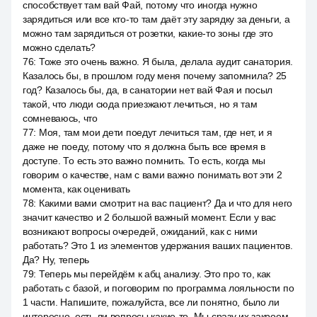
способствует там вай Фай, потому что иногда нужно
зарядиться или все кто-то там даёт эту зарядку за деньги, а
можно там зарядиться от розетки, какие-то зоны где это
можно сделать?
76
:
Тоже это очень важно. Я была, делала аудит санатория.
Казалось бы, в прошлом году меня почему запомнила? 25
год? Казалось бы, да, в санатории нет вай Фая и посыл
такой, что люди сюда приезжают лечиться, но я там
сомневаюсь, что
77
:
Моя, там мои дети поедут лечиться там, где нет, и я
даже не поеду, потому что я должна быть все время в
доступе. То есть это важно помнить. То есть, когда мы
говорим о качестве, нам с вами важно понимать вот эти 2
момента, как оценивать
78
:
Какими вами смотрит на вас пациент? Да и что для него
значит качество и 2 большой важный момент. Если у вас
возникают вопросы очередей, ожиданий, как с ними
работать? Это 1 из элементов удержания ваших пациентов.
Да? Ну, теперь
79
:
Теперь мы перейдём к абц анализу. Это про то, как
работать с базой, и поговорим по программа лояльности по
1 части. Напишите, пожалуйста, все ли понятно, было ли
интересно, есть ли вопросы какие-то. Мы сразу их закроем