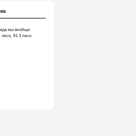
ка
когда мы вообще
 песо, 91 3 песо