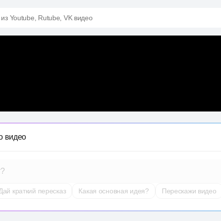
 из Youtube, Rutube, VK видео
о видео
т?
Дай краткий пересказ
Какая основная идея?
Перескажи видео