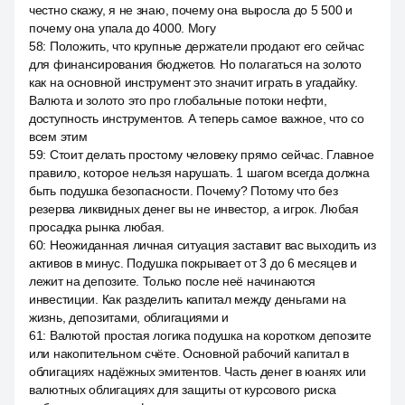
честно скажу, я не знаю, почему она выросла до 5 500 и
почему она упала до 4000. Могу
58
:
Положить, что крупные держатели продают его сейчас
для финансирования бюджетов. Но полагаться на золото
как на основной инструмент это значит играть в угадайку.
Валюта и золото это про глобальные потоки нефти,
доступность инструментов. А теперь самое важное, что со
всем этим
59
:
Стоит делать простому человеку прямо сейчас. Главное
правило, которое нельзя нарушать. 1 шагом всегда должна
быть подушка безопасности. Почему? Потому что без
резерва ликвидных денег вы не инвестор, а игрок. Любая
просадка рынка любая.
60
:
Неожиданная личная ситуация заставит вас выходить из
активов в минус. Подушка покрывает от 3 до 6 месяцев и
лежит на депозите. Только после неё начинаются
инвестиции. Как разделить капитал между деньгами на
жизнь, депозитами, облигациями и
61
:
Валютой простая логика подушка на коротком депозите
или накопительном счёте. Основной рабочий капитал в
облигациях надёжных эмитентов. Часть денег в юанях или
валютных облигациях для защиты от курсового риска