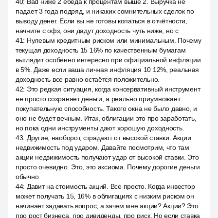
40
:
Bad ниже 2 ебеда к процентам выше 2. Выручка не
падает 3 года подряд, и никаких сомнительных сделок по
выводу денег. Если вы не готовы копаться в отчётности,
начните с офз, они дадут доходность чуть ниже, но с
41
:
Нулевым кредитным риском или минимальным. Почему
текущая доходность 15 16% по качественным бумагам
выглядит особенно интересно при официальной инфляции
в 5%. Даже если ваша личная инфляция 10 12%, реальная
доходность все равно остаётся положительно.
42
:
Это редкая ситуация, когда консервативный инструмент
не просто сохраняет деньги, а реально приумножает
покупательную способность. Такого окна не было давно, и
оно не будет вечным. Итак, облигации это про заработать,
но пока одни инструменты дают хорошую доходность.
43
:
Другие, наоборот, страдают от высокой ставки. Акции
недвижимость под ударом. Давайте посмотрим, что там
акции недвижимость получают удар от высокой ставки. Это
просто очевидно. Это, это аксиома. Почему дорогие деньги
обычно
44
:
Давит на стоимость акций. Все просто. Когда инвестор
может получать 15, 16% в облигациях с низким риском он
начинает задавать вопрос, а зачем мне акции? Акции? Это
про рост бизнеса, про дивиденды, про риск. Но если ставка