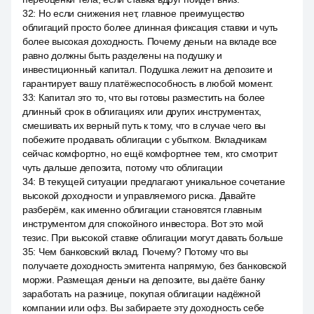
32
:
Но если снижения нет, главное преимущество
облигаций просто более длинная фиксация ставки и чуть
более высокая доходность. Почему деньги на вкладе все
равно должны быть разделены на подушку и
инвестиционный капитал. Подушка лежит на депозите и
гарантирует вашу платёжеспособность в любой момент.
33
:
Капитал это то, что вы готовы разместить на более
длинный срок в облигациях или других инструментах,
смешивать их верный путь к тому, что в случае чего вы
побежите продавать облигации с убытком. Вкладчикам
сейчас комфортно, но ещё комфортнее тем, кто смотрит
чуть дальше депозита, потому что облигации
34
:
В текущей ситуации предлагают уникальное сочетание
высокой доходности и управляемого риска. Давайте
разберём, как именно облигации становятся главным
инструментом для спокойного инвестора. Вот это мой
тезис. При высокой ставке облигации могут давать больше
35
:
Чем банковский вклад. Почему? Потому что вы
получаете доходность эмитента напрямую, без банковской
моржи. Размещая деньги на депозите, вы даёте банку
заработать на разнице, покупая облигации надёжной
компании или офз. Вы забираете эту доходность себе