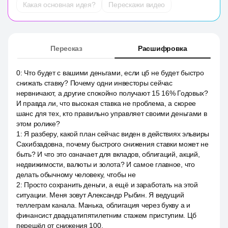
Какая основная идея?
Перескажи видео
Пересказ
Расшифровка
0
:
Что будет с вашими деньгами, если цб не будет быстро
снижать ставку? Почему одни инвесторы сейчас
нервничают, а другие спокойно получают 15 16% Годовых?
И правда ли, что высокая ставка не проблема, а скорее
шанс для тех, кто правильно управляет своими деньгами в
этом ролике?
1
:
Я разберу, какой план сейчас виден в действиях эльвиры
Сахибзадовна, почему быстрого снижения ставки может не
быть? И что это означает для вкладов, облигаций, акций,
недвижимости, валюты и золота? И самое главное, что
делать обычному человеку, чтобы не
2
:
Просто сохранить деньги, а ещё и заработать на этой
ситуации. Меня зовут Александр Рыбин. Я ведущий
теллеграм канала. Манька, облигация через букву а и
финансист двадцатипятилетним стажем приступим. Цб
перешёл от снижения 100.