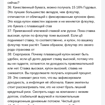
сейчас?
36
:
Качественный бумага, можно получать 15 16% Годовых.
Это лучшее большинство вкладов, чем флоутер,
отличаются от облигаций с фиксированным купоном фикс.
Это когда купон известен заранее и не меняется флоутер,
это бумага с плавающей став
37
:
Привязанной ключевой ставкой или руони. Пока ставка
высокая, купон по флоутер тоже высокий. Если цб
поднимает ставку, то соответственно, и купон, по вашему
флоутер тоже растёт. Таким образом, флоутер это своего
рода страховка от
38
:
Сюрпризов. Почему плавающий купон может быть
удобен, если цб долго держит ставку высокой, потому что
вы не гадаете, останется ли доходность привлекательной
или нет. Ставка высокая, купон высокий, ставка не
снижается. Вы продолжаете получать хороший процент.
39
:
Это снимает риск того, что вы зафиксировали
доходность, а инфляция её обогнала. Какие эмитенты
стоит рассматривать тем, кто не хочет брать лишний
кредитный риск. Смотреть надо на компании с низким
долгом, стабильной выручкой и положительным
операционным денежным потоком. Чистый долг.