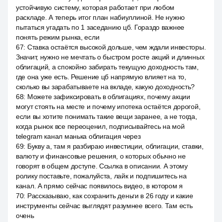
устойчивую систему, которая работает при любом
раскладе. А теперь итог план набиуллиной. Не нужно
пытаться угадать по 1 заседанию цб. Гораздо важнее
понять режим рынка, если
67
:
Ставка остаётся высокой дольше, чем ждали инвесторы.
Значит, нужно не мечтать о быстром росте акций и длинных
облигаций, а спокойно забирать текущую доходность там,
где она уже есть. Решение цб напрямую влияет на то,
сколько вы зарабатываете на вкладе, какую доходность?
68
:
Можете зафиксировать в облигациях, почему акции
могут стоять на месте и почему ипотека остаётся дорогой,
если вы хотите понимать такие вещи заранее, а не тогда,
когда рынок все переоценил, подписывайтесь на мой
telegram канал манька облигация через
69
:
Букву а, там я разбираю инвестиции, облигации, ставки,
валюту и финансовые решения, о которых обычно не
говорят в общем доступе. Ссылка в описании. А этому
ролику поставьте, пожалуйста, лайк и подпишитесь на
канал. А прямо сейчас появилось видео, в котором я
70
:
Рассказываю, как сохранить деньги в 26 году и какие
инструменты сейчас выглядят разумнее всего. Там есть
очень