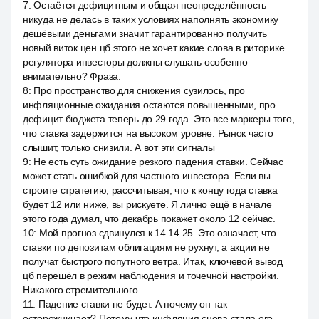
7
:
Остаётся дефицитным и общая неопределённость
никуда не делась в таких условиях наполнять экономику
дешёвыми деньгами значит гарантированно получить
новый виток цен цб этого не хочет какие слова в риторике
регулятора инвесторы должны слушать особенно
внимательно? Фраза.
8
:
Про пространство для снижения сузилось, про
инфляционные ожидания остаются повышенными, про
дефицит бюджета теперь до 29 года. Это все маркеры того,
что ставка задержится на высоком уровне. Рынок часто
слышит, только снизили. А вот эти сигналы
9
:
Не есть суть ожидание резкого падения ставки. Сейчас
может стать ошибкой для частного инвестора. Если вы
строите стратегию, рассчитывая, что к концу года ставка
будет 12 или ниже, вы рискуете. Я лично ещё в начале
этого года думал, что декабрь покажет около 12 сейчас.
10
:
Мой прогноз сдвинулся к 14 14 25. Это означает, что
ставки по депозитам облигациям не рухнут, а акции не
получат быстрого попутного ветра. Итак, ключевой вывод
цб перешёл в режим наблюдения и точечной настройки.
Никакого стремительного
11
:
Падение ставки не будет. А почему он так
осторожничает? Потому что инфляция снова стала его