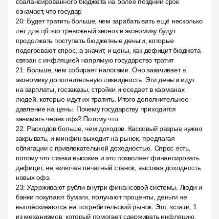
сбалансированного бюджета на более поздний срок
означает, что государ
20
:
Будет тратить больше, чем зарабатывать ещё несколько
лет для цб это тревожный звонок в экономику будут
продолжать поступать бюджетные деньги, которые
подогревают спрос, а значит, и цены, как дефицит бюджета
связан с инфляцией напрямую государство тратит
21
:
Больше, чем собирает налогами. Оно закачивает в
экономику дополнительную ликвидность. Эти деньги идут
на зарплаты, госзаказы, стройки и оседает в карманах
людей, которые идут их тратить. Итого дополнительное
давление на цены. Почему государству приходится
занимать через офз? Потому что
22
:
Расходов больше, чем доходов. Кассовый разрыв нужно
закрывать, и минфин выходит на рынок, предлагая
облигации с привлекательной доходностью. Спрос есть,
потому что ставки высокие и это позволяет финансировать
дефицит, не включая печатный станок, высокая доходность
новых офз.
23
:
Удерживают рубли внутри финансовой системы. Люди и
банки покупают бумаги, получают проценты, деньги не
выплёскиваются на потребительский рынок. Это, кстати, 1
из механизмов, который помогает сдерживать инфляцию.