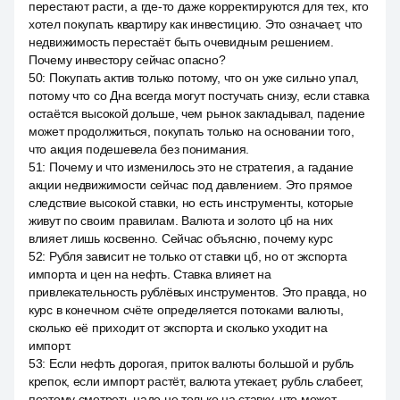
перестают расти, а где-то даже корректируются для тех, кто
хотел покупать квартиру как инвестицию. Это означает, что
недвижимость перестаёт быть очевидным решением.
Почему инвестору сейчас опасно?
50
:
Покупать актив только потому, что он уже сильно упал,
потому что со Дна всегда могут постучать снизу, если ставка
остаётся высокой дольше, чем рынок закладывал, падение
может продолжиться, покупать только на основании того,
что акция подешевела без понимания.
51
:
Почему и что изменилось это не стратегия, а гадание
акции недвижимости сейчас под давлением. Это прямое
следствие высокой ставки, но есть инструменты, которые
живут по своим правилам. Валюта и золото цб на них
влияет лишь косвенно. Сейчас объясню, почему курс
52
:
Рубля зависит не только от ставки цб, но от экспорта
импорта и цен на нефть. Ставка влияет на
привлекательность рублёвых инструментов. Это правда, но
курс в конечном счёте определяется потоками валюты,
сколько её приходит от экспорта и сколько уходит на
импорт.
53
:
Если нефть дорогая, приток валюты большой и рубль
крепок, если импорт растёт, валюта утекает, рубль слабеет,
поэтому смотреть надо не только на ставку, что может