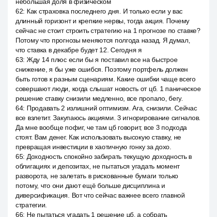
небольшая доля в физическом
62
:
Как страховка последнего дня. И только если у вас
длинный горизонт и крепкие нервы, тогда акция. Почему
сейчас не стоит строить стратегию на 1 прогнозе по ставке?
Потому что прогнозы меняются полгода назад. Я думал,
что ставка в декабре будет 12. Сегодня я
63
:
Жду 14 плюс если бы я поставил все на быстрое
снижение, я бы уже ошибся. Поэтому портфель должен
быть готов к разным сценариям. Какие ошибки чаще всего
совершают люди, когда слышат новость от цб. 1 паническое
решение ставку снизили медленно, все пропало, бегу.
64
:
Продавать 2 излишний оптимизм. Ага, снизили. Сейчас
все взлетит. Закупаюсь акциями. 3 игнорирование сигналов.
Да мне вообще пофиг, че там цб говорит, все 3 подхода
стоят. Вам денег. Как использовать высокую ставку, не
превращая инвестиции в хаотичную гонку за дохо.
65
:
Доходность спокойно забирать текущую доходность в
облигациях и депозитах, не пытаться угадать момент
разворота, не залетать в рискованные бумаги только
потому, что они дают ещё больше дисциплина и
диверсификация. Вот что сейчас важнее всего главной
стратегии.
66
:
Не пытаться угадать 1 решение цб, а собрать