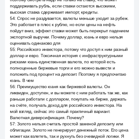
поддерживать рубль, если ставки остаются высокими,
высокая ставка сдерживает импорт, кредиты.
54
:
Спрос не раздувается, валюты меньше уходит за рубеж.
Это работает в плюс к рублю, но если цены на нефть
пойдут вниз, эффект ставки может быть перекрыт падением
экспортной выручки. Почему доллар, юань и евро нельзя
оценивать одинаково для
55
:
Российского инвестора, потому что доступ к ним разный
доллар и евро. Токсичная история с инфраструктурными
рисками юань единственная валюта, по которой есть
полноценные биржевые торги и его можно вывести и
положить под процент на депозит. Поэтому я предпочитаю
юань. В чем
56
:
Преимущество юаня как биржевой валюты. Он
ликвиден, доступен, и вы можете с ним работать так же, как
раньше работали с долларом, покупать на бирже, держать
на счёте, получать доход для российского инвестора. На
мой взгляд, сейчас это самый практичный вариант.
Валютная диверсификация. Почему?
57
:
Золото нельзя считать простой заменой депозиту или
облигации. Золото не генерирует денежный поток. Его цена
может как взлететь, так и рухнуть без очевидной логики. Я