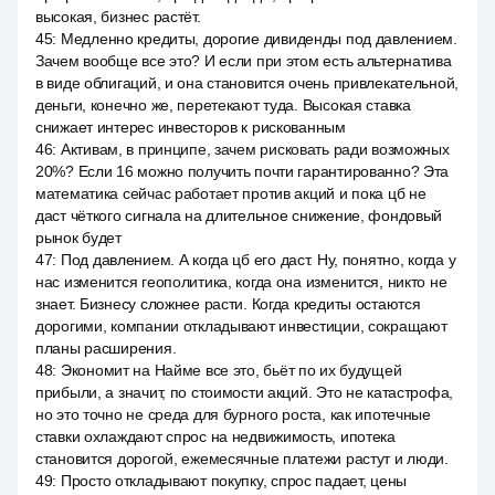
высокая, бизнес растёт.
45
:
Медленно кредиты, дорогие дивиденды под давлением.
Зачем вообще все это? И если при этом есть альтернатива
в виде облигаций, и она становится очень привлекательной,
деньги, конечно же, перетекают туда. Высокая ставка
снижает интерес инвесторов к рискованным
46
:
Активам, в принципе, зачем рисковать ради возможных
20%? Если 16 можно получить почти гарантированно? Эта
математика сейчас работает против акций и пока цб не
даст чёткого сигнала на длительное снижение, фондовый
рынок будет
47
:
Под давлением. А когда цб его даст. Ну, понятно, когда у
нас изменится геополитика, когда она изменится, никто не
знает. Бизнесу сложнее расти. Когда кредиты остаются
дорогими, компании откладывают инвестиции, сокращают
планы расширения.
48
:
Экономит на Найме все это, бьёт по их будущей
прибыли, а значит, по стоимости акций. Это не катастрофа,
но это точно не среда для бурного роста, как ипотечные
ставки охлаждают спрос на недвижимость, ипотека
становится дорогой, ежемесячные платежи растут и люди.
49
:
Просто откладывают покупку, спрос падает, цены