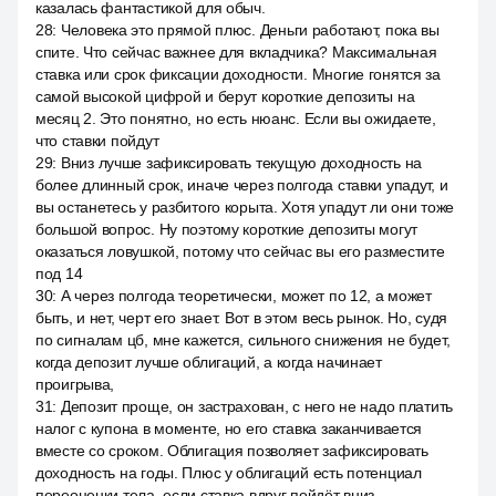
казалась фантастикой для обыч.
28
:
Человека это прямой плюс. Деньги работают, пока вы
спите. Что сейчас важнее для вкладчика? Максимальная
ставка или срок фиксации доходности. Многие гонятся за
самой высокой цифрой и берут короткие депозиты на
месяц 2. Это понятно, но есть нюанс. Если вы ожидаете,
что ставки пойдут
29
:
Вниз лучше зафиксировать текущую доходность на
более длинный срок, иначе через полгода ставки упадут, и
вы останетесь у разбитого корыта. Хотя упадут ли они тоже
большой вопрос. Ну поэтому короткие депозиты могут
оказаться ловушкой, потому что сейчас вы его разместите
под 14
30
:
А через полгода теоретически, может по 12, а может
быть, и нет, черт его знает. Вот в этом весь рынок. Но, судя
по сигналам цб, мне кажется, сильного снижения не будет,
когда депозит лучше облигаций, а когда начинает
проигрыва,
31
:
Депозит проще, он застрахован, с него не надо платить
налог с купона в моменте, но его ставка заканчивается
вместе со сроком. Облигация позволяет зафиксировать
доходность на годы. Плюс у облигаций есть потенциал
переоценки тела, если ставка вдруг пойдёт вниз.