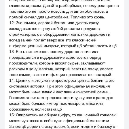
главным страхом. Давайте разберёмся, почему рост цен на
топливо это не просто новость для автомобилистов, а
прямой сигнал для центробанка. Топливо это кровь.
12
:
Экономики, дорогой бензин или дизель сразу
закладываются в цену любой доставки продуктов,
стройматериалов, оборудования логистика дорожает и
вслед за ней ползёт вверх все это классический
информационный импульс, который цб обязан гасить и цб.
13
:
Его гасит именно поэтому дорогая логистика
превращается в подорожание всего всего подряд
производители, которые ввозят сырье, закладывают
расходы в цену магазин, который везёт на полку, делает
тоже самое, в итоге инфляция просачивается в каждый.
14
:
Ценник, и это уже не просто рост цен на бензин, а это
системная история. При этом официальная инфляция
может быть ниже личной инфляции конкретной семьи.
Госкомстат считает среднюю корзину, а у вас в расходах
может быть больше импортных лекарств, мяса или
образования, если ставка цб
15
:
Опираетесь на общую цифру, то ваш личный кошелёк
может чувствовать себя хуже официальной статистики.
Зачем цб держит ставку высокой, если людям и бизнесу от