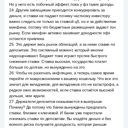
Но у него есть побочный эффект, пока у фз такие доходы.
24
:
Другим заёмщикам приходится конкурировать за
деньги, и ставки не падают почему частному инвестору
важно следить не только за ставкой цб, но и за действиями
минфина, потому что бюджетные размещения задают тон
рынку. Если минфин активно занимает доходности офз
остаются привлека.
25
:
Это держит весь рынок облигаций, а за ними ставки по
депозитам. Это системный момент, который многие
недооценивают. Бюджет тоже играет против быстрого
снижения ставки. Ставка высокая, государство платит
больше по долгам, но вынужденно на это
26
:
Чтобы не разогнать инфляцию, а теперь самое время
перейти от макроэкономики к вашему кошельку. Что все это
значит для вкладчиков, для вкладчиков это не катастрофа, а
редкое окно возможностей, если ставка остаётся высокой
дольше, чем ждали.
27
:
Держатели депозитов оказываются в выигрыше.
Почему? Да потому что банки вынуждены предлагать
ставки, близкие к ключевой. И банки уже перестали
понижать ставки по депозитам. Вы кладёте деньги и без
всякого риска получаете доходность, которая раньше