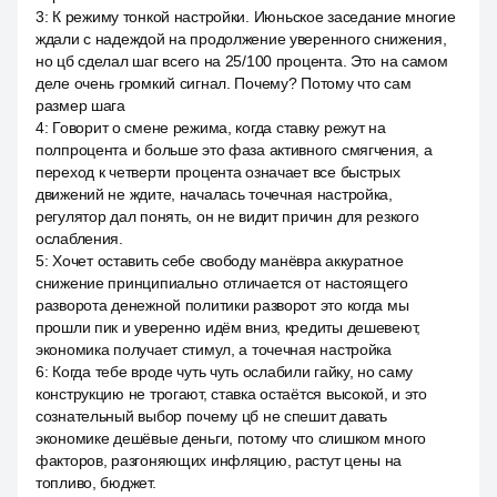
3
:
К режиму тонкой настройки. Июньское заседание многие
ждали с надеждой на продолжение уверенного снижения,
но цб сделал шаг всего на 25/100 процента. Это на самом
деле очень громкий сигнал. Почему? Потому что сам
размер шага
4
:
Говорит о смене режима, когда ставку режут на
полпроцента и больше это фаза активного смягчения, а
переход к четверти процента означает все быстрых
движений не ждите, началась точечная настройка,
регулятор дал понять, он не видит причин для резкого
ослабления.
5
:
Хочет оставить себе свободу манёвра аккуратное
снижение принципиально отличается от настоящего
разворота денежной политики разворот это когда мы
прошли пик и уверенно идём вниз, кредиты дешевеют,
экономика получает стимул, а точечная настройка
6
:
Когда тебе вроде чуть чуть ослабили гайку, но саму
конструкцию не трогают, ставка остаётся высокой, и это
сознательный выбор почему цб не спешит давать
экономике дешёвые деньги, потому что слишком много
факторов, разгоняющих инфляцию, растут цены на
топливо, бюджет.