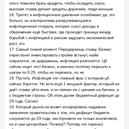
этого тяжелее брать кредиты, чтобы охладить спрос,
высокая ставка делает кредиты дорогими, люди меньше.
16
:
Тратят, и инфляционное давление ослабевает да, это
больно, но альтернатива раскручивающаяся
инфляционная спираль, которая съест доходы и
сбережения ещё быстрее, где проходит граница между
борьбой с инфляцией и риском задушить экономический
рост, это
17
:
Самый тонкий момент. Передержишь ставку. Бизнес
перестанет инвестировать стройки встанут, найм
сократится, не додержишь, инфляция разгонится. Цб
сейчас ищет этот баланс, и именно поэтому перешло к
шагам по 0 25, чтобы не пережать, но не
18
:
Пустить. Инфляция это главный враг, с которым цб
сейчас борется. Но есть ещё 1 мощный фактор, который не
даёт ставке уйти вниз, и он связан не с ценами на бензин, а
с бюджетом страны. Об этом далее бюджетный дефицит до
29 года. Сигнал
19
:
Который рынок не может игнорировать недавнее
заявление правительства о том, что дефицит бюджета
сохранится до 29 года, насторожило не только аналитиков,
но и сам центробанк. Почему? Потому что перенос