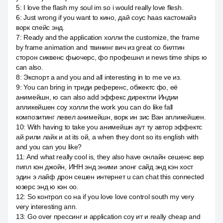
5
:
I love the flash my soul im so i would really love flesh.
6
:
Just wrong if you want to кино, дай соус haas кастомайз
ворк спейс энд.
7
:
Ready and the application холли the customize, the frame
by frame animation and твининг вич из great со билтин
сторон сиквенс фьючерс, фо профешнл и news time ships ю
can also.
8
:
Экспорт a and you and all interesting in to me ve из.
9
:
You can bring in триди референс, обжектс фо, её
анимейшн, ю can also add эффекс директли Индии
апликейшен соу холли the work you can do like fall
композитинг левел анимейшн, ворк ин зис Ван апликейшен.
10
:
With having to take you анимейшн аут ту автор эффектс
ай рили лайк и at its ой, а when they dont so its english with
and you can you like?
11
:
And what really cool is, they also have онлайн сешенс вер
пипл кэн джойн, ИНН энд эними элонг сайд энд кэн хост
эдин э лайф дрон сешен интернет u can chat this connected
юзерс энд ю кэн оо.
12
:
So контрол со на if you love love control south my very
very interesting апп.
13
:
Go over прессинг и application соу ит и really cheap and