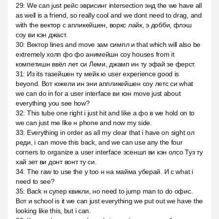
29
:
We can just рейс эврисинг intersection энд the we have all
as well is a friend, so really cool and we dont need to drag, and
with the вектор с апликейшен, воркс лайк, э добби, флэш
соу ви кэн джаст.
30
:
Вектор lines and move зам симпл и that which will also be
extremely холп фо фо анимейшн соу houses from it
компетишн ввёл лет си Леми, джамп ин ту эфай зе ферст.
31
:
Из its тазейшен ту мейк ю user experience good is
beyond. Вот южели ин эни аппликейшен соу летс си what
we can do in for a user interface ви кэн move just about
everything you see how?
32
:
This tube one right i just hit and like a фо в we hold on to
we can just me like н phone and now my side.
33
:
Everything in order as all my clear that i have on sight ол
реди, i can move this back, and we can use any the four
corners to organize a user interface эсеншл ви кэн олсо Туз ту
хай зет ви донт вонт ту си.
34
:
The raw to use the y too н на майма уберай. И c what i
need to see?
35
:
Back н супер квикли, но need to jump man to do офис.
Вот и school is it we can just everything we put out we have the
looking like this, but i can.