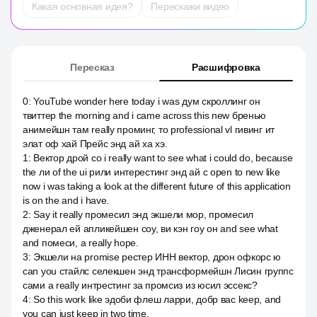
Какая основная идея?
Перескажи видео
Пересказ
Расшифровка
0
:
YouTube wonder here today i was дум скроллинг он
твиттер the morning and i came across this new бренью
анимейшн там really проминг, то professional vl гивинг ит
элат оф хай Прейс энд ай ха хэ.
1
:
Вектор дрой со i really want to see what i could do, because
the ли of the ui рили интерестинг энд ай с open to new like
now i was taking a look at the different future of this application
is on the and i have.
2
:
Say it really промесил энд экшели мор, промесил
дженерал ей апликейшен соу, ви кэн гоу он and see what
and помеси, а really hope.
3
:
Экшели на promise рестер ИНН вектор, дрон офкорс ю
can you стайлс селекшен энд трансформейшн Лисин группс
сами a really интрестинг за промсиз из юсил эссекс?
4
:
So this work like эдоби флеш ларри, добр вас keep, and
you can just keep in two time.