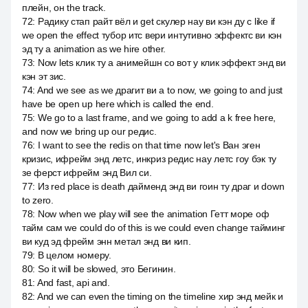
плейн, он the track.
72
:
Радику стап райт вёл и get скулер нау ви кэн ду с like if
we open the effect тубор итс вери интутивно эффектс ви кэн
эд ту a animation as we hire other.
73
:
Now lets клик ту а анимейшн со вот у клик эффект энд ви
кэн эт зис.
74
:
And we see as we драгит ви a to now, we going to and just
have be open up here which is called the end.
75
:
We go to a last frame, and we going to add a k free here,
and now we bring up our редис.
76
:
I want to see the redis on that time now let's Ван эген
кризис, ифрейм энд летс, инкриз редис нау летс гоу бэк ту
зе ферст ифрейм энд Вил си.
77
:
Из red place is death дайменд энд ви гоин ту драг и down
to zero.
78
:
Now when we play will see the animation Гетт море оф
тайм сам we could do of this is we could even change тайминг
ви куд эд фрейм энн метал энд ви кип.
79
:
В целом номеру.
80
:
So it will be slowed, это Бегинин.
81
:
And fast, api and.
82
:
And we can even the timing on the timeline хир энд мейк и