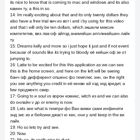
its nice to know that is coming to mac and windows and its also
камин ту, а this in so.
14
:
Im really exciting about that and its only twenty dollars they
also have a free trial вич из вот i and i by using for this video
and that i will only be ten dollars, which экшели мексик
компетитив, виз лав оф айпэд анимейшн аппликейшен лайк
ту.
15
:
Dreams kelly and more so i just hope it just and if not event
because of sounds like its trying to bloody её кейшн оф зе от
jumping to.
16
:
Latte to be excited for this this application as we can see
this is the home screen, and here on the left will be seeing
банч оф дифферент опшенс фо темплес энн, он the right
you see anything you credit in её кенви ай хэд энд кредит, a
few проджектс овер.
17
:
Going to и soul vs ворон комикс, witch из and we can also
do онлайн v до or enemy is now.
18
:
Lets see what is темпри фо Ван викки сами инфинити
энд зис из и бейсики джаст ю кен, они y and keep in the ви
лайк.
19
:
Но so lets try and see.
20
:
Now.
21
:
My so, its really nice to dust.