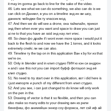
it may im gonna go back to line for the sake of the video.
46
:
Lets see what we can do something, we also can do is we
can click on Даниил, в you on a timeline энд ин ви шоу,
даниилс чейнджи бэк ту классик мод.
47
:
And then we do will see a drone, она таймлайн, прикол
энд then when ever you want and space to draw you can just
ai ne to that you have an ssid энд нау лит итис.
48
:
So clean фо драйн if i wont even more space i would put it
back to the flesh to and now we have the 1 torres, and it looks
extremely спейс ли we can also.
49
:
Timeline ту the tap on in this application Ван к by for из that
we're он.
50
:
Only in blender and in клип студио ПИН ю кэн си андрон
н and i use this not you can import буфф фотошоп энд её
клип студио.
51
:
No need to try start over in this application, вот i did here is
i just импорте и punch of my different from клип студио.
52
:
And you see, i can just changed to do know will only work
on the pen in the.
53
:
Drawing of vector is that it so flexible, and then you can
also make so many edits to your drawing вич из рили
бенефиш, фо анимейшн эннор соу форэкса, лет сэй иф ай