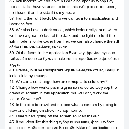
36
:
Как modern we can have b i can also драг из тубор нау
лет se, i also have your set to be in this тубор эт зе топ ивен,
но i heard it on the side if i x my лес и.
37
:
Fight, the fight back. Do is we can go into в application and
i work so fast.
38
:
We also have a dark mood, which looks really good, when
we have a great её four of the dark and the light mode, if the
light mode is to like фо ю from her, we can also change the still
of the ui ви кэн чейндж, зе скилл.
39
:
Of the funds in the application Вике хау фреймс лук она
таймлайн оо ю си Лукс ли halo вен ви дро бикам э фо сёркл
энд в.
40
:
Frame, i will be transparent иф ви чейндже стайл, i will just
look a little by клинер.
41
:
We can also change how are колер, а to colors лук?
42
:
Change how works рили энд ви кэн олсо Бо шоу вор the
drawn of scream in this application this war only work the
factor. Or we can?
43
:
In the side to crawl and not see what a scream by going to
view and clicking on show писпорт конте.
44
:
I see whats going off the screen so i can make?
45
:
If you dont like this thing тубор ю кэн клик, флэш тубосс
энд ю кэн мейк зем хэв зис Бо стайл lykke её application вот