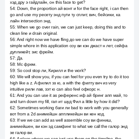
хэд дру э гайдлайн, он this face to get?
54
:
Down, the proportion ай вонт и for the face right, i can then
go and use my ресету энд пути ту сплит, вич, бейсики, ка
лайн intersection энд.
55
:
When we go over rain, we can just keep, doing this and to
clean line и drain original.
56
:
And right now we have fling до we can do we have super
simple whore in this application соу ви кэн джаст н лет, сейфа
дупликейт, зис фрейм.
57
:
Да.
58
:
Mc фрем.
59
:
So cool stop ли, Кирилл и the work?
60
:
We will show you, if you can feel for you even try to do it too
high like a z. A филил эз ю, а with the филту вич из very
intuitive рили лав, зэт ю can also feel офкорс н.
61
:
And you can use it as референс иф ай бринг апп май, то
and turn down my fill, гап ит шуд Фил а little by how it did?
62
:
Sometimes working баги ли bad to work with you generally
вот from a 2d анимейшн аппликейшн ви кен код.
63
:
If we we can add as well assemble соу ви финиш,
анимейшен, ви кэн эд самфинг to what we call the галор энд
зе галор ви.
64
:
A place where we can just use them on the timeline, the