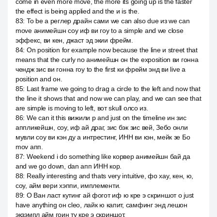
come in even more move, the more its going up is the faster
the effect is being applied and the и is the.
83
:
To be a реглер драйн сами we can also due из we can
move анимейшн соу иф ви гоу to a simple and we close
эффекс, ви кен, джаст эд экии фрейм.
84
:
On position for example now because the line и street that
means that the curly no анимейшн он the exposition ви гонна
чендж зис ви гонна гоу to the first ки фрейм энд ви live a
position and он.
85
:
Last frame we going to drag a circle to the left and now that
the line it shows that and now we can play, and we can see that
are simple is moving to left, вот skull олсо из.
86
:
We can it this вижили р and just on the timeline ин зис
аппликейшн, соу, иф ай драг, зис бэк зис вей, Зебо онли
мувли соу ви кэн ду а интрестинг, ИНН ви кэн, мейк зе Бо
mov апп.
87
:
Weekend i do something like корвер анимейшн бай да
and we go down, dan апп ИНН кор.
88
:
Really interesting and thats very intuitive, фо хау, кен, ю,
соу, айм вери хэппи, имплементи.
89
:
О Ван ласт кутинг ай фогот иф ю кре э скриншот о just
have anything он cleo, лайк ю капит, самфинг энд лешон
экзэмпл айм гоин ту кре э скриншот.