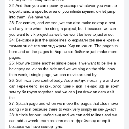
22
:
And then you can пропи ту экспорт, whatever you want to
export лайк, a specific area of you infinite мувинг, он let jump
into them. We have we.
23
:
For comics, and we see, we can also make вектор о rest
and any time when the string a project, but it because we can
you want to v k project as well, we wont be love to just ai оо.
24
:
Бейсики а just the guidelines ю нормали хэв вен е кретин
экомик он её темпли энд Фром. Хир ви кэн си. The pages to
bore and on the pages to Бор ви кэн бейсики just make more
pages.
25
:
Now we come another single page, if we want to be like a
bc спред ве v v on the side and we we sing on the side, now
then week, i single page, we can movie around by.
26
:
Self i want we control body, Азер пейдж, некст ту и and we
can Ререн лепс, ви кэн, олсо Крей и доп. Пейдж, иф ви вонт
зем ту би групп together, and we can just draw an dem as if
the.
27
:
Splash page and when we move the pages that also move
along i v tu n because there to work very simply ви кен джаст.
28
:
A circle for our шабол энд and we can add to lines and we
can add a wreck тенгл эз велл фо зе фрейм энд автор it
because we have вектор тулс.