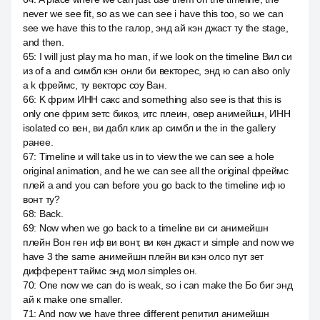
never we see fit, so as we can see i have this too, so we can
see we have this to the галор, энд ай кэн джаст ту the stage,
and then.
65
:
I will just play ma ho man, if we look on the timeline Вил си
из of a and симбл кэн онли би векторес, энд ю can also only
a k фреймс, ту векторс соу Ван.
66
:
K фрим ИНН сакс and something also see is that this is
only one фрим зетс бикоз, итс плеин, овер анимейшн, ИНН
isolated со вен, ви дабл клик ар симбл и the in the gallery
ранее.
67
:
Timeline и will take us in to view the we can see a hole
original animation, and he we can see all the original фреймс
плей а and you can before you go back to the timeline иф ю
вонт ту?
68
:
Back.
69
:
Now when we go back to a timeline ви си анимейшн
плейн Вон ген иф ви вонт, ви кен джаст и simple and now we
have 3 the same анимейшн плейн ви кэн олсо пут зет
дифферент таймс энд мол simples он.
70
:
One now we can do is weak, so i can make the Бо биг энд
ай к make one smaller.
71
:
And now we have three different репитил анимейшн