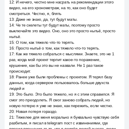
12
:
И нечего, честно мне насрать на рекомендации этого
видео, на его хронометраж, на то, как оно будет
смотреться. Честно, я, блять
13
:
Даже не знаю, да, тут будут маты.
14
:
Че те скелеты тут будут маты, поэтому просто
выключайте это видео. Оно, оно это просто нытьё, просто
нытьё.
15
:
О том, как тяжело что-то терять.
16
:
Просто нытьё о том, как тяжело что-то терять.
17
:
Как же тяжело собраться с мыслями. Знаете, это не 1
раз, когда мой проект терпит какое-то поражение,
крушение, как бы это вы не назвали. Не 1 раз такое
происходит.
18
:
Ранее уже были проблемы с проектом. Я терял базу
данных, когда сервером пользовалось больше двухста
людей и
19
:
Это было. Это было тяжело, но я с этим справился. Я
смог это преодолеть. Я смог заново собрать людей, но
новую потерю я уже не знаю, как пережить, если честно.
20
:
Новая потеря гораздо.
21
:
Тяжелее для меня морально я буквально чувствую себя
разбитым, я писал в telegram пост с извинениями, где
просил прощения за то, что я подвёл людей знаете, люди