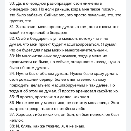
30
:
Да, в очередной раз оправдал свой никнейм в
очередной раз. Но если раньше, когда мне такое писали,
это было забавно. Сейчас это, это просто печально, это, это
грустно, это.
31
:
Заставляет меня просто думать о том, что я в коем то в
какой-то мере слаб и бездарен.
32
:
Слаб и бездарен, глуп и смешон, потому что я не
думал, что мой проект будет масштабироваться. Я думал,
что он будет для пары моих немногозначительными.
33
:
Их малочисленных подписчиков, тогда у меня их
практически не было, но сейчас, оглядываясь назад, нужно
было об этом думать.
34
:
Нужно было об этом думать. Нужно было сразу делать
свой домашний сервер, более ответственно к этому
подходить, делать его масштабируемым и так далее. Но
тогда я об этом не думал. Я просто арендовал какой-то хо.
35
:
Я просто, просто жил и делал, как знал.
36
:
Но не все коту масленица, не все коту масленица. Этот
матрикс сервер, знаете о покойных либо
37
:
Хорошо, либо никак он, он был, он был неплох, он был
неплох.
38
:
И, блять, как же тяжело, я, я не знаю.