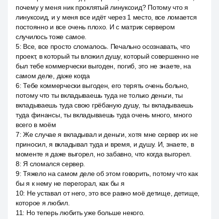
почему у меня ник проклятый линуксоид? Потому что я
линуксоид, и у меня все идёт через 1 место, все ломается
постоянно и все очень плохо. И с матрик сервером
случилось тоже самое.
5
:
Все, все просто сломалось. Печально осознавать, что
проект, в который ты вложил душу, который совершенно не
был тебе коммерчески выгоден, погиб, это не знаете, на
самом деле, даже когда
6
:
Тебе коммерчески выгоден, его терять очень больно,
потому что ты вкладываешь туда не только деньги, ты
вкладываешь туда свою грёбаную душу, ты вкладываешь
туда финансы, ты вкладываешь туда очень много, много
всего в моём
7
:
Же случае я вкладывал и деньги, хотя мне сервер их не
приносил, я вкладывал туда и время, и душу. И, знаете, в
моменте я даже выгорел, но забавно, что когда выгорел.
8
:
Я сломался сервер.
9
:
Тяжело на самом деле об этом говорить, потому что как
бы я к нему не перегорал, как бы я
10
:
Не уставал от него, это все равно моё детище, детище,
которое я любил.
11
:
Но теперь любить уже больше некого.