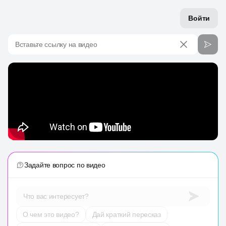
Войти
Вставьте ссылку на видео
Задайте вопрос по видео
Что вас интересует?
О чем это видео?
Дай краткий пересказ