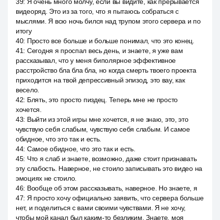
39
:
Я очень много молчу, если вы видите, как прерывается
видеоряд. Это из за того, что я пытаюсь собраться с
мыслями. Я всю ночь бился над трупом этого сервера и по
итогу
40
:
Просто все больше и больше понимал, что это конец.
41
:
Сегодня я проспал весь день, и знаете, я уже вам
рассказывал, что у меня биполярное эффективное
расстройство бла бла бла, но когда смерть твоего проекта
приходится на твой депрессивный эпизод, это вау, как
весело.
42
:
Блять, это просто пиздец. Теперь мне не просто
хочется.
43
:
Выйти из этой игры мне хочется, я не знаю, это, это
чувствую себя слабым, чувствую себя слабым. И самое
обидное, что это так и есть.
44
:
Самое обидное, что это так и есть.
45
:
Что я слаб и знаете, возможно, даже стоит признавать
эту слабость. Наверное, не стоило записывать это видео на
эмоциях не стоило.
46
:
Вообще об этом рассказывать, наверное. Но знаете, я
47
:
Я просто хочу официально заявить, что сервера больше
нет, и поделиться с вами своими чувствами. Я не хочу,
чтобы мой канал был каким-то безликим. Знаете, моя