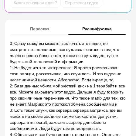
Какая основная идея?
Перескажи видео
Пересказ
Расшифровка
0
:
Сразу скажу вы можете выключать это видео, не
смотреть его полностью, вся суть заключается в том, что
matrix сервера больше нет, в этом вся суть видео, тут не
будет какой-то полезной информации.
1
:
Не будет чего-то интересного. Я просто рассказываю
свои эмоции, рассказываю, что случилось. И это видео не
несёт никакой ценности. Абсолютно. Если вкратце, то
2
:
База данных убила мой жёсткий диск на 1 терабайт и все
все. Можете закрывать этот видос. Дальше я буду говорить
про свои личные переживания. Что такое matrix для тех, кто
не знает. Матрикс это протокол обмена сообщениями и
3
:
Есть такие штуки, как сервера сервера матрикса, где вы
можете на своём хостинге так же как хостите, допустим,
сервера в minecraft, захостить сервер для обмена
сообщениями. Люди будут там регистрировать.
4
:
Общаться и все будет хорошо, если вы не я. Опять же,