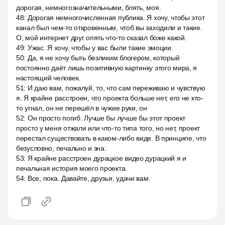
дорогая, немногозначительными, блять, моя.
48
:
Дорогая немногочисленная публика. Я хочу, чтобы этот
канал был чем-то откровенным, чтоб вы заходили и такие.
О, мой интернет друг опять что-то сказал боже какой.
49
:
Ужас. Я хочу, чтобы у вас были такие эмоции.
50
:
Да, я не хочу быть безликим блогером, который
постоянно даёт лишь позитивную картинку этого мира, я
настоящий человек.
51
:
И даю вам, пожалуй, то, что сам переживаю и чувствую
я. Я крайне расстроен, что проекта больше нет, его не кто-
то угнал, он не перешёл в чужие руки, он
52
:
Он просто погиб. Лучше бы лучше бы этот проект
просто у меня отжали или что-то типа того, но нет, проект
перестал существовать в каком-либо виде. В принципе, что
безусловно, печально и зна.
53
:
Я крайне расстроен дурацкое видео дурацкий я и
печальная история моего проекта.
54
:
Все, пока. Давайте, друзья, удачи вам.