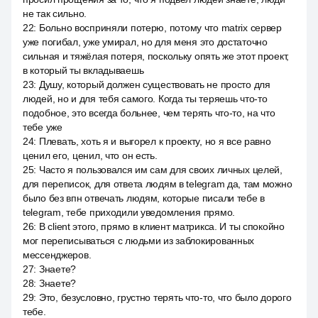
не так сильно.
22
:
Больно восприняли потерю, потому что matrix сервер
уже погибал, уже умирал, но для меня это достаточно
сильная и тяжёлая потеря, поскольку опять же этот проект,
в который ты вкладываешь
23
:
Душу, который должен существовать не просто для
людей, но и для тебя самого. Когда ты теряешь что-то
подобное, это всегда больнее, чем терять что-то, на что
тебе уже
24
:
Плевать, хоть я и выгорел к проекту, но я все равно
ценил его, ценил, что он есть.
25
:
Часто я пользовался им сам для своих личных целей,
для переписок, для ответа людям в telegram да, там можно
было без впн отвечать людям, которые писали тебе в
telegram, тебе приходили уведомления прямо.
26
:
В client этого, прямо в клиент матрикса. И ты спокойно
мог переписываться с людьми из заблокированных
мессенджеров.
27
:
Знаете?
28
:
Знаете?
29
:
Это, безусловно, грустно терять что-то, что было дорого
тебе.