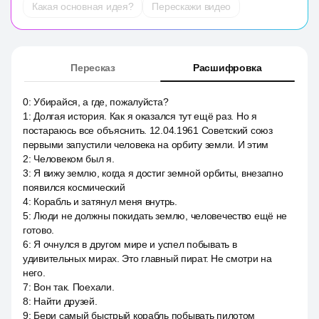
Какая основная идея?
Перескажи видео
Пересказ
Расшифровка
0
:
Убирайся, а где, пожалуйста?
1
:
Долгая история. Как я оказался тут ещё раз. Но я
постараюсь все объяснить. 12.04.1961 Советский союз
первыми запустили человека на орбиту земли. И этим
2
:
Человеком был я.
3
:
Я вижу землю, когда я достиг земной орбиты, внезапно
появился космический
4
:
Корабль и затянул меня внутрь.
5
:
Люди не должны покидать землю, человечество ещё не
готово.
6
:
Я очнулся в другом мире и успел побывать в
удивительных мирах. Это главный пират. Не смотри на
него.
7
:
Вон так. Поехали.
8
:
Найти друзей.
9
:
Бери самый быстрый корабль побывать пилотом