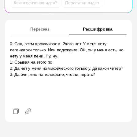
Какая основная идея?
Перескажи видео
Пересказ
Расшифровка
0
:
Сап, всем прокачиваем. Этого нет. У меня нету
легендарки только. Или подождите. Ой, он у меня есть, но
нету у меня пени. Ну, ну.
1
:
Срывая на этого по
2
:
Да нет у меня из мифического только у, да какой читер?
3
:
Да бля, мне на телефоне, что ли, играть?