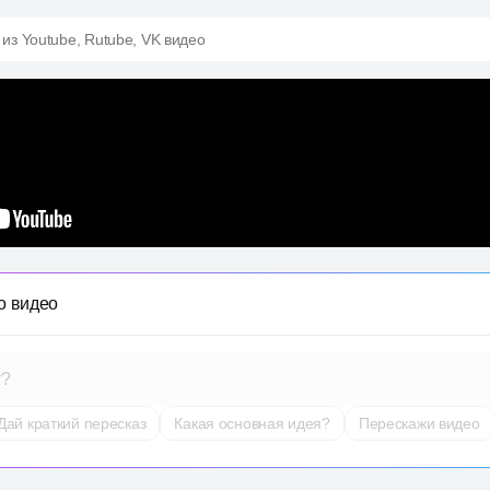
 из Youtube, Rutube, VK видео
о видео
т?
Дай краткий пересказ
Какая основная идея?
Перескажи видео