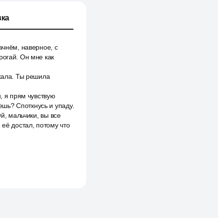
ка
ачнём, наверное, с
рогай. Он мне как
ехала. Ты решила
, я прям чувствую
аешь? Споткнусь и упаду.
й, мальчики, вы все
 её достал, потому что