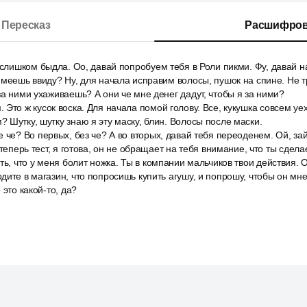
Пересказ
Расшифров
 слишком быдла. Оо, давай попробуем тебя в Роли пикми. Фу, давай н
имеешь ввиду? Ну, для начала исправим волосы, пушок на спине. Не т
за ними ухаживаешь? А они че мне денег дадут, чтобы я за ними?
Это ж кусок воска. Для начала помой голову. Все, кукушка совсем у
 Шутку, шутку знаю я эту маску, блин. Волосы после маски.
 че? Во первых, без че? А во вторых, давай тебя переоденем. Ой, зай
 теперь тест, я готова, он не обращает на тебя внимание, что ты сдел
ть, что у меня болит ножка. Ты в компании мальчиков твои действия. О
дите в магазин, что попросишь купить агушу, и попрошу, чтобы он мне
 это какой-то, да?