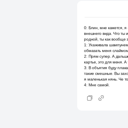
0
:
Блин, мне кажется, я
внешнего вида. Что ты 
родной, ты как вообще 
1
:
Ухаживала шампунем. 
обмазать меня слаймом?
2
:
Прям супер. А дальше
картье, это для меня. А
3
:
В объятия буду плака
такие смешные. Вы захо
я маленькая нянь. Че то
4
:
Мне самой.