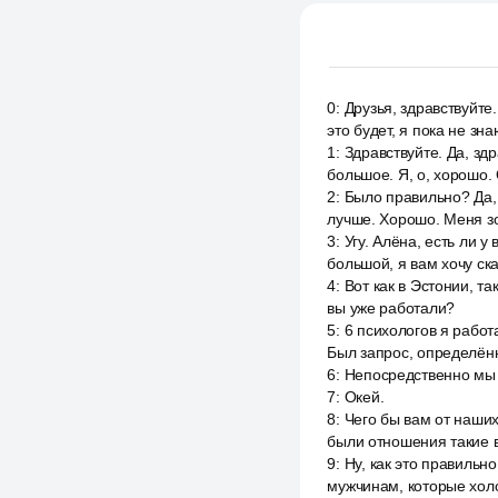
0
:
Друзья, здравствуйте
это будет, я пока не зн
1
:
Здравствуйте. Да, зд
большое. Я, о, хорошо.
2
:
Было правильно? Да, я
лучше. Хорошо. Меня зо
3
:
Угу. Алёна, есть ли 
большой, я вам хочу ска
4
:
Вот как в Эстонии, та
вы уже работали?
5
:
6 психологов я работа
Был запрос, определённ
6
:
Непосредственно мы 
7
:
Окей.
8
:
Чего бы вам от наших
были отношения такие в
9
:
Ну, как это правильн
мужчинам, которые холо