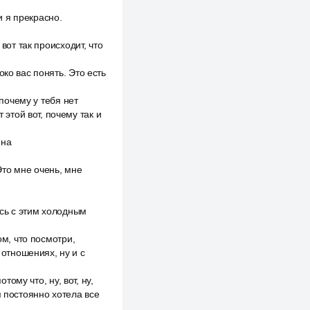
и я прекрасно.
вот так происходит, что
ко вас понять. Это есть
 почему у тебя нет
 этой вот, почему так и
 на
 Это мне очень, мне
ось с этим холодным
ом, что посмотри,
 отношениях, ну и с
тому что, ну, вот, ну,
я постоянно хотела все