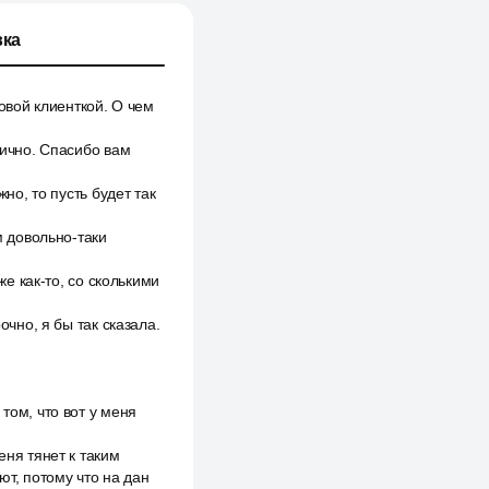
ка
новой клиенткой. О чем
лично. Спасибо вам
но, то пусть будет так
м довольно-таки
же как-то, со сколькими
очно, я бы так сказала.
том, что вот у меня
еня тянет к таким
т, потому что на дан