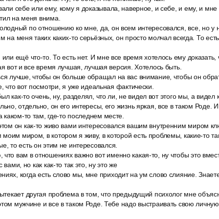
вали себе или ему, кому я доказывала, наверное, и себе, и ему, и мне
тил на меня внима.
олодный по отношению ко мне, да, он всем интересовался, все, но у н
м на меня таких каких-то серьёзных, он просто молчал всегда. То есть
 или ещё что-то. То есть нет. И мне все время хотелось ему доказать,
ая вот и все время лучшая, лучшая версия. Хотелось быть.
ься лучше, чтобы он больше обращал на вас внимание, чтобы он обра
е, что вот посмотри, я уже идеальная фактически.
 был как-то очень, ну, разделял, что ли, не видел вот этого мы, а видел 
льно, отдельно, он его интересы, его жизнь яркая, все в таком Роде. И
а каком-то там, где-то последнем месте.
 этом он как-то живо вами интересовался вашим внутренним миром к
моим миром, в котором я живу, в которой есть проблемы, какие-то т
е, то есть он этим не интересовался.
что вам в отношениях важно вот именно какая-то, ну чтобы это вмес
 вами, но как как-то так это, ну это же
иях, когда есть слово мы, мне приходит на ум слово слияние. Знаете, 
вытекает другая проблема в том, что предыдущий психолог мне объясн
этом мужчине и все в таком Роде. Тебе надо выстраивать свою личную