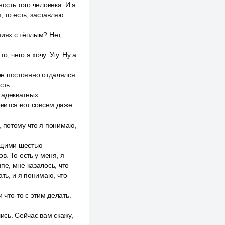
ость того человека. И я
 то есть, заставляю
иях с тёплым? Нет,
, чего я хочу. Угу. Ну а
 он постоянно отдалялся.
сть.
х адекватных
овится вот совсем даже
, потому что я понимаю,
дущими шестью
в. То есть у меня, я
пе, мне казалось, что
ть, и я понимаю, что
 что-то с этим делать.
ись. Сейчас вам скажу,