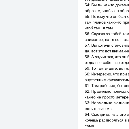
54
:
Бы вы как-то доказы
образом, чтобы он обра
55
:
Потому что он был х
там планов каких-то пря
чтоб там, я там.
56
:
Скучаю за тобой там
внимание, вот я вот так
57
:
Вы хотели становит
да, вот это вот внимани
58
:
А звучит так, что он
отдельно себя, все отде
59
:
То там знаете, вот н
60
:
Интересно, что при
внутренним физическим 
61
:
Там рабочие, бытовы
62
:
Правильно понимаю, 
как-то не просто интерес
63
:
Нормально в отношен
есть только мы.
64
:
Смотрите, из этого 
хочешь растворяться в 
сама