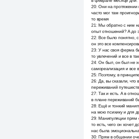
в феврале месяце дли.
20
:
Они на протяжении п
часто мог там проигнор
то время
21
:
Мы обратно с ним на
опыт отношений? А до э
22
:
Все было понятно, с
он это все компенсиров
23
:
У нас своя ферма бы
то увлечений и все в т
24
:
Он был, он был не х
самореализация и все в
25
:
Поэтому, в принципе
26
:
Да, вы сказали, что
переживаний путешествия
27
:
Так и есть. А в отн
в плане переживаний бы
28
:
Ещё и тонкий манипу
на мою психику и для до
29
:
Манипуляции прям о
то есть, чего он хочет 
нас была эмоциональная
30
:
Прям в общении очен