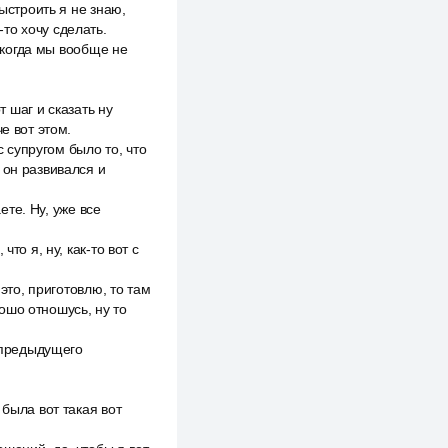
ыстроить я не знаю,
-то хочу сделать.
а когда мы вообще не
т шаг и сказать ну
е вот этом.
с супругом было то, что
 он развивался и
ете. Ну, уже все
то я, ну, как-то вот с
это, приготовлю, то там
рошо отношусь, ну то
м предыдущего
 была вот такая вот