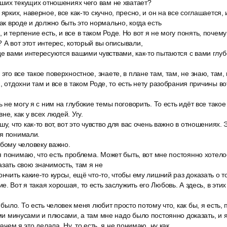
ваших текущих отношениях чего вам не хватает?
ярких, наверное, все как-то скучно, пресно, и он на все соглашается, 
так вроде и должно быть это нормально, когда есть
и терпение есть, и все в таком Роде. Но вот я не могу понять, почему 
? А вот этот интерес, который вы описывали,
де вами интересуются вашими чувствами, как-то пытаются с вами глубо
это все такое поверхностное, знаете, в плане там, там, не знаю, там,
, отдохни там и все в таком Роде, то есть нету разобрания причины вот
ь не могу я с ним на глубокие темы поговорить. То есть идёт все такое
не, как у всех людей. Угу.
у, что как-то вот, вот это чувство для вас очень важно в отношениях.
ня понимали.
юбому человеку важно.
и я понимаю, что есть проблема. Может быть, вот мне постоянно хотел
азать свою значимость, там я не
ончить какие-то курсы, ещё что-то, чтобы ему лишний раз доказать о т
. Вот я такая хорошая, то есть заслужить его Любовь. А здесь, в этих
 было. То есть человек меня любит просто потому что, как бы, я есть, по
оими минусами и плюсами, а там мне надо было постоянно доказать, и 
зачем я это делала. Ну, то есть, я не понимаю, ну как.