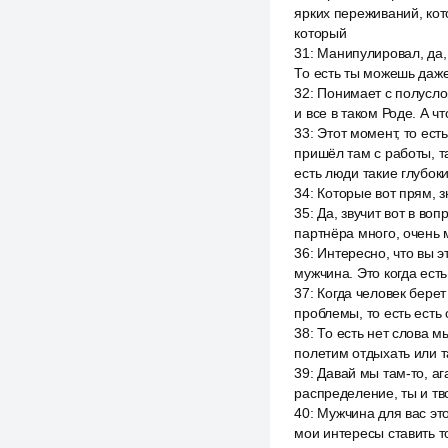
ярких переживаний, кот
который
31
:
Манипулировал, да, 
То есть ты можешь даже
32
:
Понимает с полуслов
и все в таком Роде. А ч
33
:
Этот момент, то есть
пришёл там с работы, та
есть люди такие глубоки
34
:
Которые вот прям, з
35
:
Да, звучит вот в во
партнёра много, очень 
36
:
Интересно, что вы 
мужчина. Это когда есть
37
:
Когда человек берет
проблемы, то есть есть о
38
:
То есть нет слова мы
полетим отдыхать или т
39
:
Давай мы там-то, аг
распределение, ты и тво
40
:
Мужчина для вас это
мои интересы ставить тож