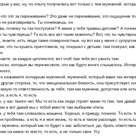
орые у вас, ну, по опыту получились вот только с тем мужчиной, кото
что это за переживание? Это даже не переживание, это ощущение тог
 не разговаривать. Ты понимаешь, он
а, почему ты так поступила? А какие у тебя травмы детские? А почем
то ты чувствуешь? То есть все вот такие моменты? Вот, что ты чувству
, знаете, есть люди такие поверхностные, ну вот как у меня с супругом
м, что ты кушать приготовила, ну, покушал с детьми, там поиграл, как 
е.
наете, за каждое цепляются, вот чтоб там тебя вот узнать там.
просах, которые вы перечислили, что как будто много слышалось. Инте
много.
это называете холодным мужчиной, мужчиной, который вами так интер
 другая сторона, то, что эмоциональная близость, она присутствует, но
 какую-то ответственность за тебя, там как мужчина, допустим или есть
н, а есть я, то есть
, у нас такого нет. Мы то есть как люди строят какие-то там, там дава
ам а вот давай мы с тобой вместе там выберем отель.
а, у тебя там сломалась машина. Хорошо, я приеду, починю. То есть та
и проблемы, а есть я и моя жизнь, то есть в таком раскладе, то есть к
 мужчина, который как-то будет о вас заботиться, да, брать ответстве
е на какое-то место, то есть, а не только свои. Угу.