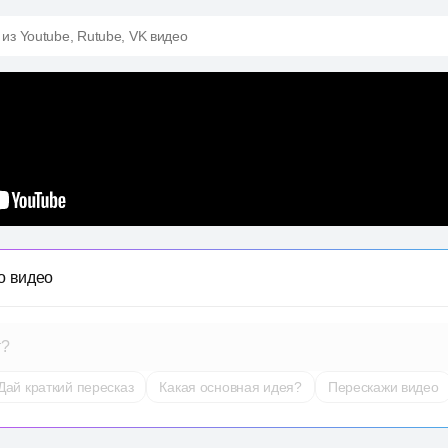
 из Youtube, Rutube, VK видео
о видео
т?
Дай краткий пересказ
Какая основная идея?
Перескажи видео