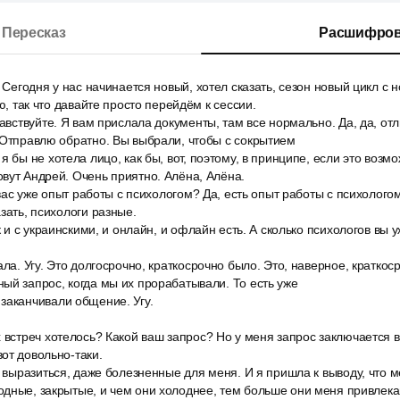
Пересказ
Расшифров
. Сегодня у нас начинается новый, хотел сказать, сезон новый цикл с 
аю, так что давайте просто перейдём к сессии.
равствуйте. Я вам прислала документы, там все нормально. Да, да, от
 Отправлю обратно. Вы выбрали, чтобы с сокрытием
 бы не хотела лицо, как бы, вот, поэтому, в принципе, если это возмож
вут Андрей. Очень приятно. Алёна, Алёна.
у вас уже опыт работы с психологом? Да, есть опыт работы с психолого
зать, психологи разные.
к и с украинскими, и онлайн, и офлайн есть. А сколько психологов вы у
ла. Угу. Это долгосрочно, краткосрочно было. Это, наверное, краткоср
ый запрос, когда мы их прорабатывали. То есть уже
заканчивали общение. Угу.
 встреч хотелось? Какой ваш запрос? Но у меня запрос заключается в 
от довольно-таки.
о выразиться, даже болезненные для меня. И я пришла к выводу, что м
дные, закрытые, и чем они холоднее, тем больше они меня привлекаю