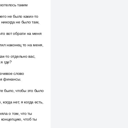
 хотелось таким
его не было каких-то
 никогда не было там,
 что вот обрати на меня
тил наконец то на меня,
как-то отдельно вас,
 я где?
лючевое слово
ам финансы.
те было, чтобы это было
когда нет, я когда есть,
яла о том, что ты
 концепцию, чтоб ты