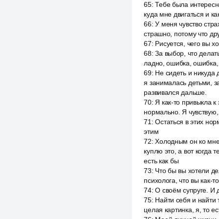
65
:
Тебе была интересна
куда мне двигаться и ка
66
:
У меня чувство стра
страшно, потому что дру
67
:
Рисуется, чего вы х
68
:
За выбор, что делать
ладно, ошибка, ошибка, 
69
:
Не сидеть и никуда д
я занималась детьми, з
развивался дальше.
70
:
Я как-то привыкла к 
нормально. Я чувствую,
71
:
Остаться в этих норм
этим
72
:
Холодным он ко мне 
куплю это, а вот когда 
есть как бы
73
:
Что бы вы хотели де
психолога, что вы как-т
74
:
О своём супруге. И 
75
:
Найти себя и найти 
целая картинка, я, то 