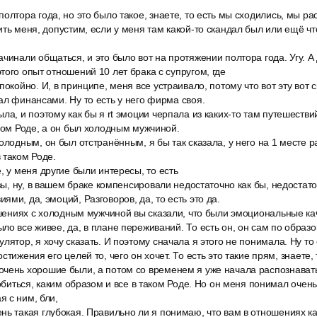
олтора года, но это было такое, знаете, то есть мы сходились, мы рас
ить меня, допустим, если у меня там какой-то скандал был или ещё чт
чинали общаться, и это было вот на протяжении полтора года. Угу. А д
того опыт отношений 10 лет брака с супругом, где
покойно. И, в принципе, меня все устраивало, потому что вот эту вот 
ал финансами. Ну то есть у него фирма своя.
ла, и поэтому как бы я rt эмоции черпала из каких-то там путешествий
аком Роде, а он был холодным мужчиной.
олодным, он был отстранённым, я бы так сказала, у него на 1 месте р
 таком Роде.
, у меня другие были интересы, то есть
 вы, ну, в вашем браке компенсировали недостаточно как бы, недостаток
ми, да, эмоций, Разговоров, да, то есть это да.
ошениях с холодным мужчиной вы сказали, что были эмоциональные каче
ло все живее, да, в плане переживаний. То есть он, он сам по образ
лятор, я хочу сказать. И поэтому сначала я этого не понимала. Ну то е
стижения его целей то, чего он хочет. То есть это такие прям, знаете,
чень хорошие были, а потом со временем я уже начала распознавать
добиться, каким образом и все в таком Роде. Но он меня понимал очень
 с ним, бли,
ь такая глубокая. Правильно ли я понимаю, что вам в отношениях как