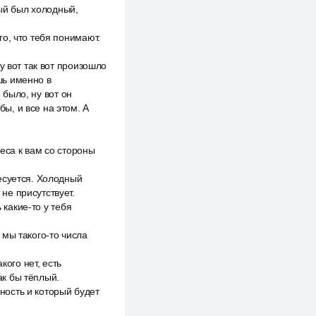
рый был холодный,
о, что тебя понимают.
у вот так вот произошло
ешь именно в
 было, ну вот он
бы, и все на этом. А
реса к вам со стороны
есуется. Холодный
 не присутствует.
 какие-то у тебя
й мы такого-то числа
кого нет, есть
ак бы тёплый.
нность и который будет