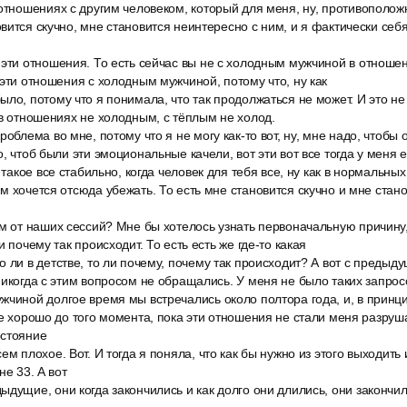
отношениях с другим человеком, который для меня, ну, противоположн
вится скучно, мне становится неинтересно с ним, и я фактически себя,
эти отношения. То есть сейчас вы не с холодным мужчиной в отношен
 эти отношения с холодным мужчиной, потому что, ну как
о, потому что я понимала, что так продолжаться не может. И это не то
 в отношениях не холодным, с тёплым не холод.
роблема во мне, потому что я не могу как-то вот, ну, мне надо, чтобы
, чтоб были эти эмоциональные качели, вот эти вот все тогда у меня е
т такое все стабильно, когда человек для тебя все, ну как в нормальны
м хочется отсюда убежать. То есть мне становится скучно и мне стан
ам от наших сессий? Мне бы хотелось узнать первоначальную причину
и почему так происходит. То есть есть же где-то какая
 ли в детстве, то ли почему, почему так происходит? А вот с преды
никогда с этим вопросом не обращались. У меня не было таких запросо
чиной долгое время мы встречались около полтора года, и, в принци
се хорошо до того момента, пока эти отношения не стали меня разруша
остояние
м плохое. Вот. И тогда я поняла, что как бы нужно из этого выходить и
не 33. А вот
дущие, они когда закончились и как долго они длились, они закончил