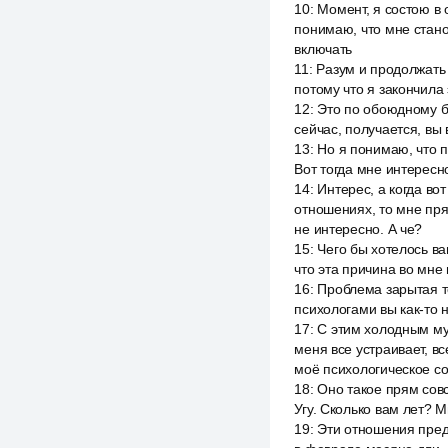
10
:
Момент, я состою в 
понимаю, что мне стано
включать
11
:
Разум и продолжать 
потому что я закончила
12
:
Это по обоюдному был
сейчас, получается, вы
13
:
Но я понимаю, что п
Вот тогда мне интересно
14
:
Интерес, а когда во
отношениях, то мне пря
не интересно. А че?
15
:
Чего бы хотелось в
что эта причина во мне 
16
:
Проблема зарытая то
психологами вы как-то 
17
:
С этим холодным муж
меня все устраивает, в
моё психологическое с
18
:
Оно такое прям совсе
Угу. Сколько вам лет? М
19
:
Эти отношения преды