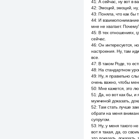
41
:
А сейчас, ну вот в 
42
:
Эмоций, эмоций, ну, 
43
:
Поняла, что как бы 
44
:
И взаимопонимание, 
мне не хватает. Почему
45
:
В тех отношениях, г
сейчас.
46
:
Он интересуется, но 
настроения. Ну, там иди
все.
47
:
В таком Роде, то ест
48
:
На стандартном уров
49
:
Ну, я правильно слыш
очень важно, чтобы ме
50
:
Мне кажется, это л
51
:
Да, но вот как бы, 
мужчиной доказать, док
52
:
Там стать лучше зак
обрати на меня внимание
супругом.
53
:
Ну, у меня такого не
вот я такая, да, со св
это доказать, доказать, 