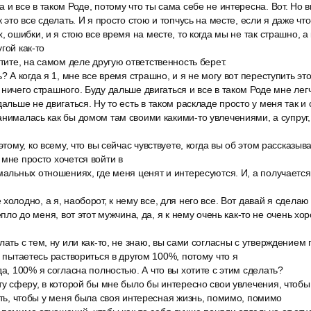
 и все в таком Роде, потому что ты сама себе не интересна. Вот. Но в
к это все сделать. И я просто стою и топчусь на месте, если я даже что
х, ошибки, и я стою все время на месте, то когда мы не так страшно, 
гой как-то
отите, на самом деле другую ответственность берет.
? А когда я 1, мне все время страшно, и я не могу вот переступить это
ничего страшного. Буду дальше двигаться и все в таком Роде мне легч
альше не двигаться. Ну то есть в таком раскладе просто у меня так и 
анималась как бы домом там своими какими-то увлечениями, а супруг,
этому, ко всему, что вы сейчас чувствуете, когда вы об этом рассказыва
 мне просто хочется войти в
альных отношениях, где меня ценят и интересуются. И, а получается, ч
холодно, а я, наоборот, к нему все, для него все. Вот давай я сделаю 
тепло до меня, вот этот мужчина, да, я к нему очень как-то не очень хо
лать с тем, ну или как-то, не знаю, вы сами согласны с утверждение
о пытаетесь раствориться в другом 100%, потому что я
да, 100% я согласна полностью. А что вы хотите с этим сделать?
ту сферу, в которой бы мне было бы интересно свои увлечения, чтобы
есть, чтобы у меня была своя интересная жизнь, помимо, помимо