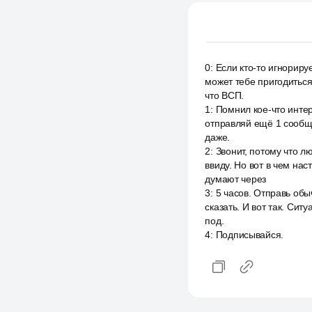
0
:
Если кто-то игнориру
может тебе пригодиться
что ВСП.
1
:
Помнил кое-что интер
отправляй ещё 1 сообще
даже.
2
:
Звонит, потому что л
ввиду. Но вот в чем на
думают через
3
:
5 часов. Отправь обы
сказать. И вот так. Сит
под.
4
:
Подписывайся.