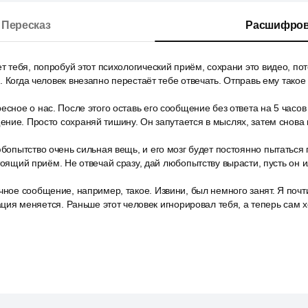
Пересказ
Расшифров
ет тебя, попробуй этот психологический приём, сохрани это видео, по
. Когда человек внезапно перестаёт тебе отвечать. Отправь ему такое
есное о нас. После этого оставь его сообщение без ответа на 5 часов
ние. Просто сохраняй тишину. Он запутается в мыслях, затем снова 
юбопытство очень сильная вещь, и его мозг будет постоянно пытаться 
стоящий приём. Не отвечай сразу, дай любопытству вырасти, пусть он 
чное сообщение, например, такое. Извини, был немного занят. Я почти
уация меняется. Раньше этот человек игнорировал тебя, а теперь сам 