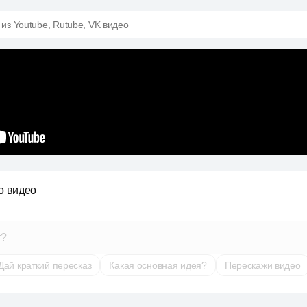
 из Youtube, Rutube, VK видео
о видео
т?
Дай краткий пересказ
Какая основная идея?
Перескажи видео