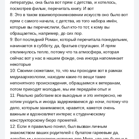
литературы, она была вот прям с детства, и хотелось,
посмотрев фильм, перечитать книгу. И вот
8
:
Это в таком взаимопроникновении искусств оно было вот
прям с самого начала, с детства, из того набора имён,
которые вы перечислили, был кто-то тот, к кому вы
обращаетесь, например, до сих пор.
9
:
Вот последний Роман, который перечитала понедельник,
начинается в субботу, да, братьев стругацких. И прям
откликнулось тепло, потому что та атмосфера, которая
сейчас вот у нас в нашем фонде, она иногда напоминает
некоторые
10
:
Своими сюжетами, то, что мы проходим вот в рамках
медиаархеологии, находим какие-то вещи такие
непонятного происхождения, обращаемся к ветеранам,
потом приходят молодые, мы им передаём опыт и
11
:
Реально работаем все выходные и это интересно, не
хотим уходить и иногда задерживаемся до ночи, потому что
дело, которым занимаемся, нравится, кажется очень
важным и вдохновляет интерес к студенческому
конструкторскому бюро прометей.
12
:
Если я правильно понял, был вызван личным
знакомством ваших родителей с булатом гареевым да,
давайте мы расскажем историю про Мите, что это было и в