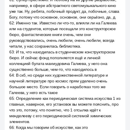
например, в сфере абстрактного светомузыкального кино
уже так. Ну, ребята, побочный продукт, да, побочные, слава
Богу, потому что основное, основное, они серьёзно, да, д.
62
:
Именно так. Известно ли что-то, влияли ли на Галеева
или на студентов, которые посещали это конструкторское
бюро, фантастические книги очень, чем они
руководствовались, очень любили, очень любили, всегда
читали, у нас сохранилась библиотека.
63
:
И та, что находилась в студенческом конструкторском
бюро. И сейчас фонд пополняется ещё и личной
коллекцией булата махмудовича Галиева, у него она
существенно больше, чем-то, что находилось в
64
:
В скб, но среди них художественной литературе и
научной литературе про космос прям уделено очень
большое место. Если говорить о наработках того же
Галеева, у него есть такое
65
:
Определение как периодическая система искусства 1 из
главных, наверное, его установок вы можете пояснить, про
что это, потому, что понятно, что 1 отсылка идёт к
менделееву с его периодической системой химических
элементов.
66
:
Когда мы говорим об искусстве, как это