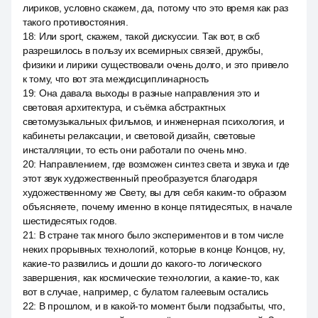
лириков, условно скажем, да, потому что это время как раз
такого противостояния.
18
:
Или sport, скажем, такой дискуссии. Так вот, в скб
разрешилось в пользу их всемирных связей, дружбы,
физики и лирики существовали очень долго, и это привело
к тому, что вот эта междисциплинарность
19
:
Она давала выходы в разные направления это и
световая архитектура, и съёмка абстрактных
светомузыкальных фильмов, и инженерная психология, и
кабинеты релаксации, и световой дизайн, световые
инсталляции, то есть они работали по очень мно.
20
:
Направлением, где возможен синтез света и звука и где
этот звук художественный преобразуется благодаря
художественному же Свету, вы для себя каким-то образом
объясняете, почему именно в конце пятидесятых, в начале
шестидесятых годов.
21
:
В стране так много было экспериментов и в том числе
неких прорывных технологий, которые в конце Концов, ну,
какие-то развились и дошли до какого-то логического
завершения, как космические технологии, а какие-то, как
вот в случае, например, с булатом галеевым остались
22
:
В прошлом, и в какой-то момент были подзабыты, что,