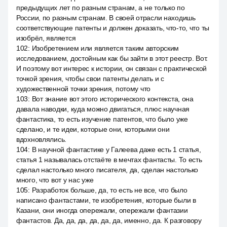
предыдущих лет по разным странам, а не только по
России, по разным странам. В своей отрасли находишь
соответствующие патенты и должен доказать, что-то, что ты
изобрёл, является
102
:
Изобретением или является таким авторским
исследованием, достойным как бы зайти в этот реестр. Вот.
И поэтому вот интерес к истории, он связан с практической
точкой зрения, чтобы свои патенты делать и с
художественной точки зрения, потому что
103
:
Вот знание вот этого исторического контекста, она
давала наводки, куда можно двигаться, плюс научная
фантастика, то есть изучение патентов, что было уже
сделано, и те идеи, которые они, которыми они
вдохновлялись.
104
:
В научной фантастике у Галеева даже есть 1 статья,
статья 1 называлась отстаёте в мечтах фантасты. То есть
сделал настолько много писателя, да, сделан настолько
много, что вот у нас уже
105
:
Разработок больше, да, то есть не все, что было
написано фантастами, те изобретения, которые были в
Казани, они иногда опережали, опережали фантазии
фантастов. Да, да, да, да, да, да, именно, да. К разговору