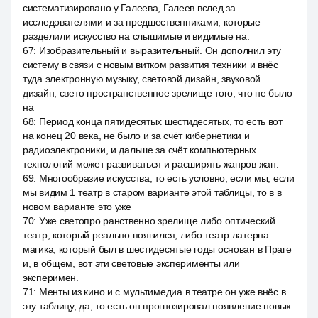
систематизировано у Галеева, Галеев вслед за
исследователями и за предшественниками, которые
разделили искусство на слышимые и видимые на.
67
:
Изобразительный и выразительный. Он дополнил эту
систему в связи с новым витком развития техники и внёс
туда электронную музыку, световой дизайн, звуковой
дизайн, свето пространственное зрелище того, что не было
на
68
:
Период конца пятидесятых шестидесятых, то есть вот
на конец 20 века, не было и за счёт кибернетики и
радиоэлектроники, и дальше за счёт компьютерных
технологий может развиваться и расширять жанров жан.
69
:
Многообразие искусства, то есть условно, если мы, если
мы видим 1 театр в старом варианте этой таблицы, то в в
новом варианте это уже
70
:
Уже светопро ранственно зрелище либо оптический
театр, который реально появился, либо театр латерна
магика, который был в шестидесятые годы основан в Праге
и, в общем, вот эти световые эксперименты или
эксперимен.
71
:
Менты из кино и с мультимедиа в театре он уже внёс в
эту таблицу, да, то есть он прогнозировал появление новых