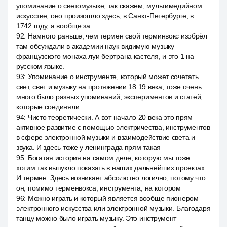
упоминание о светомузыке, так скажем, мультимедийном
искусстве, оно произошло здесь, в Санкт-Петербурге, в
1742 году, а вообще за
92
:
Намного раньше, чем термен свой терминвокс изобрёл
там обсуждали в академии наук видимую музыку
французского монаха луи бертрана кастеля, и это 1 на
русском языке.
93
:
Упоминание о инструменте, который может сочетать
свет, свет и музыку на протяжении 18 19 века, тоже очень
много было разных упоминаний, экспериментов и статей,
которые соединяли
94
:
Чисто теоретически. А вот начало 20 века это прям
активное развитие с помощью электричества, инструментов
в сфере электронной музыки и взаимодействие света и
звука. И здесь тоже у ленинграда прям такая
95
:
Богатая история на самом деле, которую мы тоже
хотим так выпукло показать в наших дальнейших проектах.
И термен. Здесь возникает абсолютно логично, потому что
он, помимо терменвокса, инструмента, на котором
96
:
Можно играть и который является вообще пионером
электронного искусства или электронной музыки. Благодаря
танцу можно было играть музыку. Это инструмент