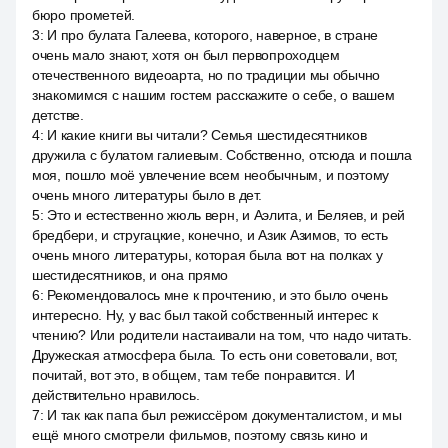
бюро прометей.
3
:
И про булата Галеева, которого, наверное, в стране
очень мало знают, хотя он был первопроходцем
отечественного видеоарта, но по традиции мы обычно
знакомимся с нашим гостем расскажите о себе, о вашем
детстве.
4
:
И какие книги вы читали? Семья шестидесятников
дружила с булатом галиевым. Собственно, отсюда и пошла
моя, пошло моё увлечение всем необычным, и поэтому
очень много литературы было в дет.
5
:
Это и естественно жюль верн, и Аэлита, и Беляев, и рей
бредбери, и стругацкие, конечно, и Азик Азимов, то есть
очень много литературы, которая была вот на полках у
шестидесятников, и она прямо
6
:
Рекомендовалось мне к прочтению, и это было очень
интересно. Ну, у вас был такой собственный интерес к
чтению? Или родители настаивали на том, что надо читать.
Дружеская атмосфера была. То есть они советовали, вот,
почитай, вот это, в общем, там тебе понравится. И
действительно нравилось.
7
:
И так как папа был режиссёром документалистом, и мы
ещё много смотрели фильмов, поэтому связь кино и