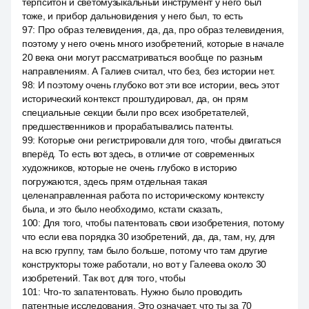
терпситон и светомузыкальный инструмент у него был
тоже, и прибор дальновидения у него был, то есть
97
:
Про образ телевидения, да, да, про образ телевидения,
поэтому у него очень много изобретений, которые в начале
20 века они могут рассматриваться вообще по разным
направлениям. А Галиев считал, что без, без истории нет.
98
:
И поэтому очень глубоко вот эти все истории, весь этот
исторический контекст проштудировал, да, он прям
специальные секции были про всех изобретателей,
предшественников и прорабатывались патенты.
99
:
Которые они регистрировали для того, чтобы двигаться
вперёд. То есть вот здесь, в отличие от современных
художников, которые не очень глубоко в историю
погружаются, здесь прям отдельная такая
целенаправленная работа по историческому контексту
была, и это было необходимо, кстати сказать,
100
:
Для того, чтобы патентовать свои изобретения, потому
что если ева порядка 30 изобретений, да, да, там, ну, для
на всю группу, там было больше, потому что там другие
конструкторы тоже работали, но вот у Галеева около 30
изобретений. Так вот, для того, чтобы
101
:
Что-то запатентовать. Нужно было проводить
патентные исследования. Это означает, что ты за 70