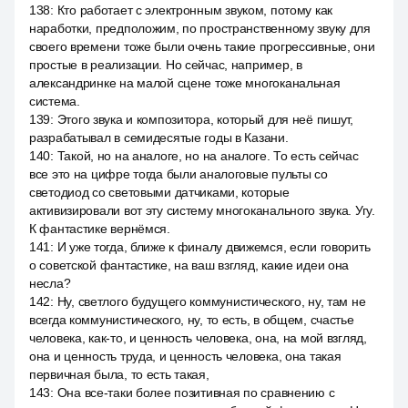
138
:
Кто работает с электронным звуком, потому как
наработки, предположим, по пространственному звуку для
своего времени тоже были очень такие прогрессивные, они
простые в реализации. Но сейчас, например, в
александринке на малой сцене тоже многоканальная
система.
139
:
Этого звука и композитора, который для неё пишут,
разрабатывал в семидесятые годы в Казани.
140
:
Такой, но на аналоге, но на аналоге. То есть сейчас
все это на цифре тогда были аналоговые пульты со
светодиод со световыми датчиками, которые
активизировали вот эту систему многоканального звука. Угу.
К фантастике вернёмся.
141
:
И уже тогда, ближе к финалу движемся, если говорить
о советской фантастике, на ваш взгляд, какие идеи она
несла?
142
:
Ну, светлого будущего коммунистического, ну, там не
всегда коммунистического, ну, то есть, в общем, счастье
человека, как-то, и ценность человека, она, на мой взгляд,
она и ценность труда, и ценность человека, она такая
первичная была, то есть такая,
143
:
Она все-таки более позитивная по сравнению с