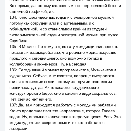
Во первых, да, потому как очень много пересечений было и
с книжной графикой, и с
134
:
Кино шестидесятых годов и с электронной музыкой,
потому как сотрудничали и с артемьевым, и с
губайдуллиной, и со станиславом крейчи из студией
экспериментальной студии электронной музыки при музее
Скрябина.
135
:
В Москве. Поэтому вот, вот эту междисциплинарность
показать и взаимодействие, что реально медиа искусство
прошлого и сегодняшнего, оно возможно только в
коллаборации инженеров. Ну, на сегодня
136
:
Сегодняшний момент программистов, Музыкантов и
художников. Сейчас, мне кажется, попроще выстраивать
эти синтетические связи, потому что другие технологии
появились. Да, да. А что касается студенческого
конструкторского бюро, оно в каком-то виде сохранилось.
Нет, сейчас нет ничего.
137
:
Да, вам приходится работать с молодыми ребятами.
Кто-то продолжает вот это направление, которое Галеев
задал. Ну, огромное количество интересующихся. Есть. Это
медиахудожники современные и те, кто работает с
лазерами.