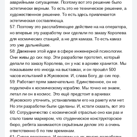
аварийными ситуациями. Поэтому вот это решение было
эстетически верным. То есть это не техническое решение, а
художественное решение. То есть здесь привлекается
эстетическая составляюща.
57
:
Поэтому это расслабляющее действие на на оператора,
но впервые эту разработку они сделали по заказу Королева
для космических станций, а не для камаза. То есть камаз
это уже дальнейшее.
58
:
Движение этой идеи в сфере инженерной психологии.
Они живы до сих пор. Эти разработки прототип, который
делали по заказу Королева, он у нас в архиве хранится. Мы
показываем его иногда на выставках, и он прошёл 500
часов испытаний в Жуковском. И, слава Богу, до сих пор.
59
:
Работает прям замечательно. Единственное, он не
подключён к космическому кораблю. Мы точно не знаем,
летал ли он в космос. Это ещё предстоит в архивах
Жуковского уточнить, устанавливали его на ракету или нет.
Но эти разработки были сделаны. И, кстати сказать, вот это
60
:
Сотрудничество с космической отраслью оно как раз и
стало таким маркером, что студенческое конструкторское
бюро, ребята занимаются серьёзным делом это а очень
ответственно б по тем временам.
61
:
Супер престижно. И поэтому на их другие разработки,