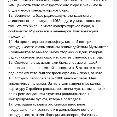
чем ценность этого конструкторского бюро и значимость
студенческое конструкторское бюро.
13
:
Возникло на базе радиофакультета казанского
авиационного института в 1962 году, и уникальность его в
том, что это было не чисто конструкторское бюро, а
сообщество Музыкантов и инженеров. Консерватория
находится
14
:
На против здания радиофакультета. И вот при
сотрудничестве очень плотном взаимодействии Музыкантов
и художников возникало много творческих идей, которые
радиоинженеры воплощали и, соответственно, в 62 году.
15
:
Совместно с музыкантами была впервые в нашей
стране исполнен прометей со светом в. В актовом зале
радиофакультета был построен огромный экран, за кото
16
:
Котором располагалась 1000 цветных ламп. Они
управлялись пультами. За пультами сидели музыканты,
партитуру Скрябина расшифровывали музыканты, а по их,
по их рекомендациям студенты радиоинженеры
конструировали пульты, которые благодаря
17
:
Благодаря которым это светомузыкальное
представление и возникло и в дальнейшем вот это
сотрудничество, коллаборация инженеров, Физиков и