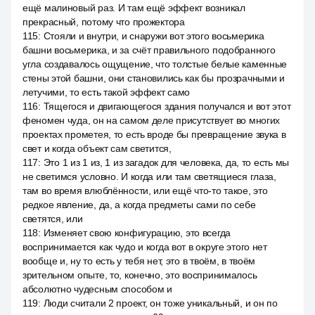
ещё малиновый раз. И там ещё эффект возникал
прекрасный, потому что прожектора
115
:
Стояли и внутри, и снаружи вот этого восьмерика
башни восьмерика, и за счёт правильного подобранного
угла создавалось ощущение, что толстые белые каменные
стены этой башни, они становились как бы прозрачными и
летучими, то есть такой эффект само
116
:
Тящегося и двигающегося здания получался и вот этот
феномен чуда, он на самом деле присутствует во многих
проектах прометея, то есть вроде бы превращение звука в
свет и когда объект сам светится,
117
:
Это 1 из 1 из, 1 из загадок для человека, да, то есть мы
не светимся условно. И когда или там светящиеся глаза,
там во время влюблённости, или ещё что-то такое, это
редкое явление, да, а когда предметы сами по себе
светятся, или
118
:
Изменяет свою конфигурацию, это всегда
воспринимается как чудо и когда вот в округе этого нет
вообще и, ну то есть у тебя нет, это в твоём, в твоём
зрительном опыте, то, конечно, это воспринималось
абсолютно чудесным способом и
119
:
Люди считали 2 проект, он тоже уникальный, и он по