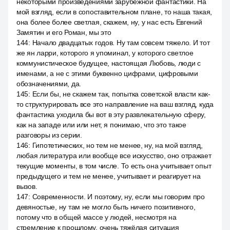
некоторыми произведениями зарубежной фантастики. На
мой взгляд, если в сопоставительном плане, то наша такая,
она более более светлая, скажем, ну, у нас есть Евгений
Замятин и его Роман, мы это
144
:
Начало двадцатых годов. Ну там совсем тяжело. И тот
же ян ларри, которого я упоминал, у которого светлое
коммунистическое будущее, настоящая Любовь, люди с
именами, а не с этими буквенно цифрами, цифровыми
обозначениями, да.
145
:
Если бы, не скажем так, попытка советской власти как-
то структурировать все это направление на ваш взгляд, куда
фантастика уходила бы вот в эту развлекательную сферу,
как на западе или или нет, я понимаю, что это такое
разговоры из серии.
146
:
Гипотетических, но тем не менее, ну, на мой взгляд,
любая литература или вообще все искусство, оно отражает
текущие моменты, в том числе. То есть она учитывает опыт
предыдущего и тем не менее, учитывает и реагирует на
вызов.
147
:
Современности. И поэтому, ну, если мы говорим про
девяностые, ну там не могло быть ничего позитивного,
потому что в общей массе у людей, несмотря на
стремление к прошлому, очень тяжёлая ситуация