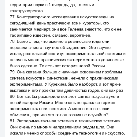
территории науки в 1 очередь, да, то есть и
конструкторского
77
:
Конструкторского исследования искусствоведы на
сегодняшний день практически все и кураторы, кто
занимается медиарт, они все Галеева знают то, что он не
так активно известен, связано, вероятнее,
78
:
Всего с тем, что именно в девяностые годы они
перешли в чисто научное объединение. Это научно
исследовательский институт экспериментальной эстетики и
не очень много практических экспериментов в девяностые
было сделано. То есть вот история новой России.
79
:
Она связана больше с научным освоением проблемы
синтеза искусств и синестезии, нежели с практическими
экспериментами. У Курехина было наоборот, и вот яркие
выставки и его проекты там девяностых годов, они как раз
80
:
Вот как бы расширили вот этот синтез искусств уже в
новой истории России. Мне очень понравился термин
экспериментальная эстетика. А можно его все-таки
объяснить, про что это вот он возник не случайно?
81
:
Экспериментальная эстетика и техническая эстетика.
Они очень по многим направлениям рядом шли. Они
искали именно способы соединить технологии и искусство,