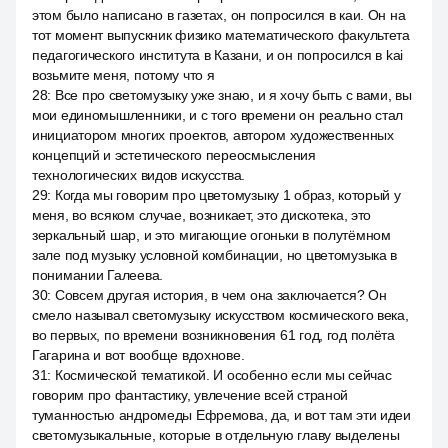
этом было написано в газетах, он попросился в каи. Он на
тот момент выпускник физико математического факультета
педагогического института в Казани, и он попросился в kai
возьмите меня, потому что я
28
:
Все про светомузыку уже знаю, и я хочу быть с вами, вы
мои единомышленники, и с того времени он реально стал
инициатором многих проектов, автором художественных
концепций и эстетического переосмысления
технологических видов искусства.
29
:
Когда мы говорим про цветомузыку 1 образ, который у
меня, во всяком случае, возникает, это дискотека, это
зеркальный шар, и это мигающие огоньки в полутёмном
зале под музыку условной комбинации, но цветомузыка в
понимании Галеева.
30
:
Совсем другая история, в чем она заключается? Он
смело называл светомузыку искусством космического века,
во первых, по времени возникновения 61 год, год полёта
Гагарина и вот вообще вдохнове.
31
:
Космической тематикой. И особенно если мы сейчас
говорим про фантастику, увлечение всей страной
туманностью андромеды Ефремова, да, и вот там эти идеи
светомузыкальные, которые в отдельную главу выделены