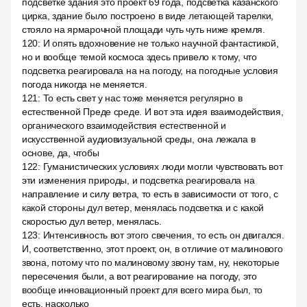
подсветке здания это проект 69 года, подсветка казанского
цирка, здание было построено в виде летающей тарелки,
стояло на ярмарочной площади чуть чуть ниже кремля.
120
:
И опять вдохновение не только научной фантастикой,
но и вообще темой космоса здесь привело к тому, что
подсветка реагировала на на погоду, на погодные условия
погода никогда не меняется.
121
:
То есть свет у нас тоже меняется регулярно в
естественной Преде среде. И вот эта идея взаимодействия,
органического взаимодействия естественной и
искусственной аудиовизуальной среды, она лежала в
основе, да, чтобы
122
:
Гуманистических условиях люди могли чувствовать вот
эти изменения природы, и подсветка реагировала на
направление и силу ветра, то есть в зависимости от того, с
какой стороны дул ветер, менялась подсветка и с какой
скоростью дул ветер, менялась.
123
:
Интенсивность вот этого свечения, то есть он двигался.
И, соответственно, этот проект, он, в отличие от малинового
звона, потому что по малиновому звону там, ну, некоторые
пересечения были, а вот реагирование на погоду, это
вообще инновационный проект для всего мира был, то
есть, насколько