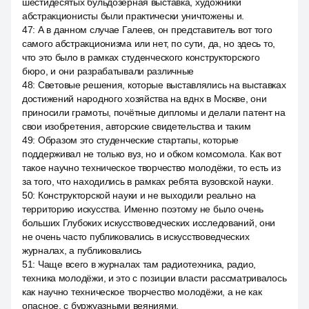
шестидесятых бульдозерная выставка, художники
абстракционисты были практически уничтожены и.
47
:
А в данном случае Галеев, он представитель вот того
самого абстракционизма или нет, по сути, да, но здесь то,
что это было в рамках студенческого конструкторского
бюро, и они разрабатывали различные
48
:
Световые решения, которые выставлялись на выставках
достижений народного хозяйства на вднх в Москве, они
приносили грамоты, почётные дипломы и делали патент на
свои изобретения, авторские свидетельства и таким
49
:
Образом это студенческие стартапы, которые
поддерживал не только вуз, но и обком комсомола. Как вот
такое научно техническое творчество молодёжи, то есть из
за того, что находились в рамках ребята вузовской науки.
50
:
Конструкторской науки и не выходили реально на
территорию искусства. Именно поэтому не было очень
больших Глубоких искусствоведческих исследований, они
не очень часто публиковались в искусствоведческих
журналах, а публиковались
51
:
Чаще всего в журналах там радиотехника, радио,
техника молодёжи, и это с позиции власти рассматривалось
как научно техническое творчество молодёжи, а не как
опасное, с буржуазными веяниями.