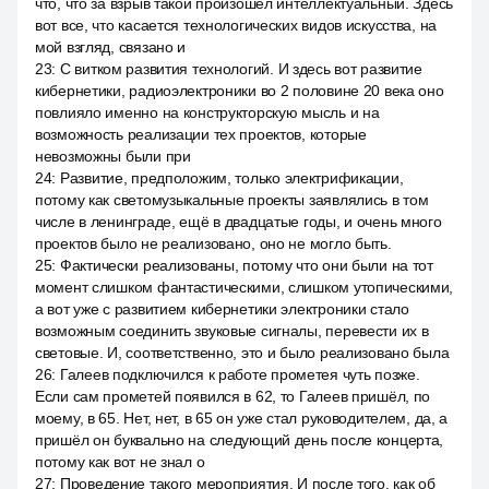
что, что за взрыв такой произошёл интеллектуальный. Здесь
вот все, что касается технологических видов искусства, на
мой взгляд, связано и
23
:
С витком развития технологий. И здесь вот развитие
кибернетики, радиоэлектроники во 2 половине 20 века оно
повлияло именно на конструкторскую мысль и на
возможность реализации тех проектов, которые
невозможны были при
24
:
Развитие, предположим, только электрификации,
потому как светомузыкальные проекты заявлялись в том
числе в ленинграде, ещё в двадцатые годы, и очень много
проектов было не реализовано, оно не могло быть.
25
:
Фактически реализованы, потому что они были на тот
момент слишком фантастическими, слишком утопическими,
а вот уже с развитием кибернетики электроники стало
возможным соединить звуковые сигналы, перевести их в
световые. И, соответственно, это и было реализовано была
26
:
Галеев подключился к работе прометея чуть позже.
Если сам прометей появился в 62, то Галеев пришёл, по
моему, в 65. Нет, нет, в 65 он уже стал руководителем, да, а
пришёл он буквально на следующий день после концерта,
потому как вот не знал о
27
:
Проведение такого мероприятия. И после того, как об