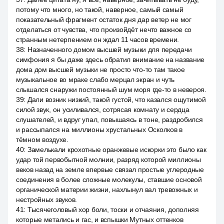
потому что много, но такой, наверное, самый самый
показательный фрагмент остаток дня дар ветер не мог
отделаться от чувства, что произойдёт нечто важное со
странным нетерпением он ждал 11 часов времени.
38
:
Назначенного домом высшей музыки для передачи
симфония я бы даже здесь обратил внимание на название
дома дом высшей музыки не просто что-то там такое
музыкальное во мраке слабо мерцал экран и чуть
слышался снаружи постоянный шум моря где-то в невероя.
39
:
Дали возник низкий, такой густой, что казался ощутимой
силой звук, он усиливался, сотрясая комнату и сердца
слушателей, и вдруг упал, повышаясь в тоне, раздробился
и рассыпался на миллионы хрустальных Осколков в
тёмном воздухе.
40
:
Замелькали крохотные оранжевые искорки это было как
удар той первобытной молнии, разряд которой миллионы
веков назад на земле впервые связал простые углеродные
соединения в более сложные молекулы, ставшие основой
органической материи жизни, нахлынул вал тревожных и
нестройных звуков.
41
:
Тысячеголовый хор боли, тоски и отчаяния, дополняя
которые метались и гас, и вспышки Мутных оттенков