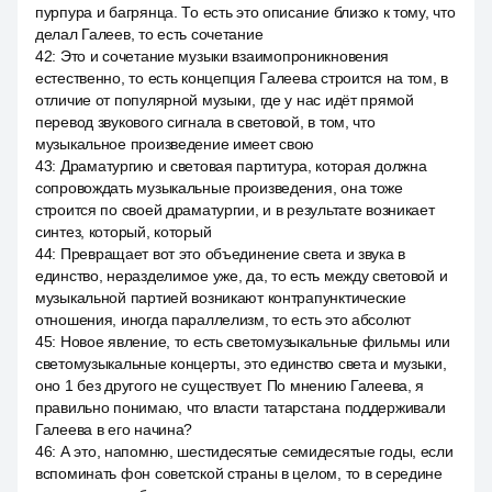
пурпура и багрянца. То есть это описание близко к тому, что
делал Галеев, то есть сочетание
42
:
Это и сочетание музыки взаимопроникновения
естественно, то есть концепция Галеева строится на том, в
отличие от популярной музыки, где у нас идёт прямой
перевод звукового сигнала в световой, в том, что
музыкальное произведение имеет свою
43
:
Драматургию и световая партитура, которая должна
сопровождать музыкальные произведения, она тоже
строится по своей драматургии, и в результате возникает
синтез, который, который
44
:
Превращает вот это объединение света и звука в
единство, неразделимое уже, да, то есть между световой и
музыкальной партией возникают контрапунктические
отношения, иногда параллелизм, то есть это абсолют
45
:
Новое явление, то есть светомузыкальные фильмы или
светомузыкальные концерты, это единство света и музыки,
оно 1 без другого не существует. По мнению Галеева, я
правильно понимаю, что власти татарстана поддерживали
Галеева в его начина?
46
:
А это, напомню, шестидесятые семидесятые годы, если
вспоминать фон советской страны в целом, то в середине