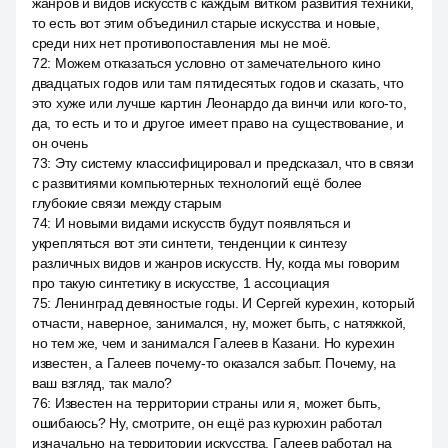
жанров и видов искусств с каждым витком развития техники,
то есть вот этим объединил старые искусства и новые,
среди них нет противопоставления мы не моё.
72
:
Можем отказаться условно от замечательного кино
двадцатых годов или там пятидесятых годов и сказать, что
это хуже или лучше картин Леонардо да винчи или кого-то,
да, то есть и то и другое имеет право на существование, и
он очень
73
:
Эту систему классифицировал и предсказал, что в связи
с развитиями компьютерных технологий ещё более
глубокие связи между старым
74
:
И новыми видами искусств будут появляться и
укрепляться вот эти синтети, тенденции к синтезу
различных видов и жанров искусств. Ну, когда мы говорим
про такую синтетику в искусстве, 1 ассоциация
75
:
Ленинград девяностые годы. И Сергей курехин, который
отчасти, наверное, занимался, ну, может быть, с натяжкой,
но тем же, чем и занимался Галеев в Казани. Но курехин
известен, а Галеев почему-то оказался забыт. Почему, на
ваш взгляд, так мало?
76
:
Известен на территории страны или я, может быть,
ошибаюсь? Ну, смотрите, он ещё раз курюхин работал
изначально на территории искусства. Галеев работал на