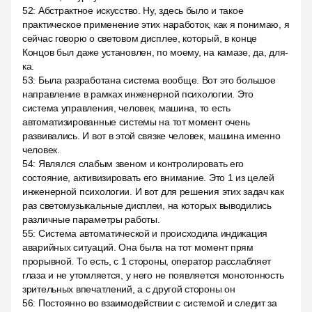
52
:
Абстрактное искусство. Ну, здесь было и такое
практическое применение этих наработок, как я понимаю, я
сейчас говорю о световом дисплее, который, в конце
Концов был даже установлен, по моему, на камазе, да, для-
ка.
53
:
Была разработана система вообще. Вот это большое
направление в рамках инженерной психологии. Это
система управления, человек, машина, то есть
автоматизированные системы на тот момент очень
развивались. И вот в этой связке человек, машина именно
человек.
54
:
Являлся слабым звеном и контролировать его
состояние, активизировать его внимание. Это 1 из целей
инженерной психологии. И вот для решения этих задач как
раз светомузыкальные дисплеи, на которых выводились
различные параметры работы.
55
:
Система автоматической и происходила индикация
аварийных ситуаций. Она была на тот момент прям
прорывной. То есть, с 1 стороны, оператор расслабляет
глаза и не утомляется, у него не появляется монотонность
зрительных впечатлений, а с другой стороны он
56
:
Постоянно во взаимодействии с системой и следит за