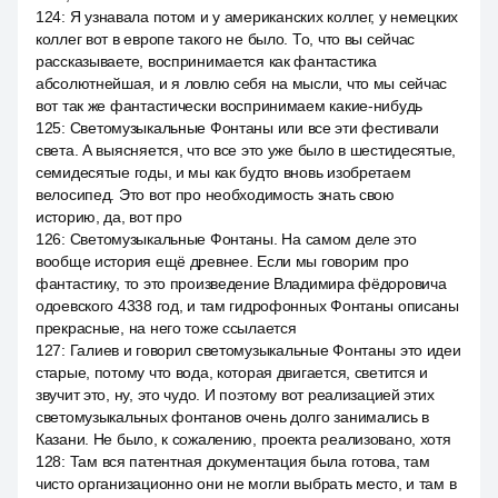
124
:
Я узнавала потом и у американских коллег, у немецких
коллег вот в европе такого не было. То, что вы сейчас
рассказываете, воспринимается как фантастика
абсолютнейшая, и я ловлю себя на мысли, что мы сейчас
вот так же фантастически воспринимаем какие-нибудь
125
:
Светомузыкальные Фонтаны или все эти фестивали
света. А выясняется, что все это уже было в шестидесятые,
семидесятые годы, и мы как будто вновь изобретаем
велосипед. Это вот про необходимость знать свою
историю, да, вот про
126
:
Светомузыкальные Фонтаны. На самом деле это
вообще история ещё древнее. Если мы говорим про
фантастику, то это произведение Владимира фёдоровича
одоевского 4338 год, и там гидрофонных Фонтаны описаны
прекрасные, на него тоже ссылается
127
:
Галиев и говорил светомузыкальные Фонтаны это идеи
старые, потому что вода, которая двигается, светится и
звучит это, ну, это чудо. И поэтому вот реализацией этих
светомузыкальных фонтанов очень долго занимались в
Казани. Не было, к сожалению, проекта реализовано, хотя
128
:
Там вся патентная документация была готова, там
чисто организационно они не могли выбрать место, и там в