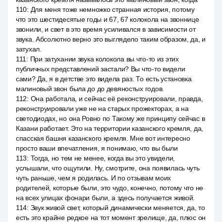
110
:
Для меня тоже немножко странная история, потому
что это шестидесятые годы и 67, 67 колокола на звоннице
звонили, и свет в это время усиливался в зависимости от
звука. Абсолютно верно это выглядело таким образом, да, и
затухал.
111
:
При затухании звука колокола вы что-то из этих
публичных представлений застали? Вы что-то видели
сами? Да, я в детстве это видела раз. То есть установка
малиновый звон была до до девяностых годов.
112
:
Она работала, и сейчас её реконструировали, правда,
реконструировали уже не на старых прожекторах, а на
светодиодах, но она Ровно по Такому же принципу сейчас в
Казани работает. Это на территории казанского кремля, да,
спасская башня казанского кремля. Мне вот интересно
просто ваши впечатления, я понимаю, что вы были
113
:
Тогда, но тем не менее, когда вы это увидели,
услышали, что ощутили. Ну, смотрите, она появилась чуть
чуть раньше, чем я родилась. И по отзывам моих
родителей, которые были, это чудо, конечно, потому что не
на всех улицах фонари были, а здесь получается живой.
114
:
Звук живой свет, который динамически меняется, да, то
есть это крайне редкое на тот момент зрелище, да, плюс он