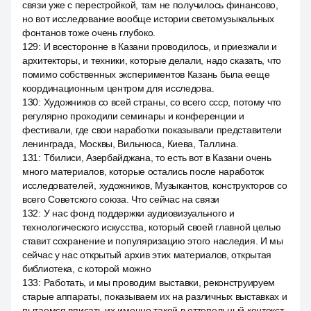
связи уже с перестройкой, там не получилось финансово,
но вот исследование вообще истории светомузыкальных
фонтанов тоже очень глубоко.
129
:
И всесторонне в Казани проводилось, и приезжали и
архитекторы, и техники, которые делали, надо сказать, что
помимо собственных экспериментов Казань была ееще
координационным центром для исследова.
130
:
Художников со всей страны, со всего ссср, потому что
регулярно проходили семинары и конференции и
фестивали, где свои наработки показывали представители
ленинграда, Москвы, Вильнюса, Киева, Таллина.
131
:
Тбилиси, Азербайджана, то есть вот в Казани очень
много материалов, которые остались после наработок
исследователей, художников, Музыкантов, конструкторов со
всего Советского союза. Что сейчас на связи
132
:
У нас фонд поддержки аудиовизуального и
технологического искусства, который своей главной целью
ставит сохранение и популяризацию этого наследия. И мы
сейчас у нас открытый архив этих материалов, открытая
библиотека, с которой можно
133
:
Работать, и мы проводим выставки, реконструируем
старые аппараты, показываем их на различных выставках и
пытаемся вписать их именно такой в оттепельный контекст.