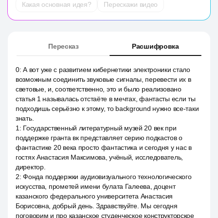
Какая основная идея?
Перескажи видео
Пересказ
Расшифровка
0
:
А вот уже с развитием кибернетики электроники стало
возможным соединить звуковые сигналы, перевести их в
световые, и, соответственно, это и было реализовано
статья 1 называлась отстаёте в мечтах, фантасты если ты
подходишь серьёзно к этому, то background нужно все-таки
знать.
1
:
Государственный литературный музей 20 век при
поддержке гранта вк представляет серию подкастов о
фантастике 20 века просто фантастика и сегодня у нас в
гостях Анастасия Максимова, учёный, исследователь,
директор.
2
:
Фонда поддержки аудиовизуального технологического
искусства, прометей имени булата Галеева, доцент
казанского федерального университета Анастасия
Борисовна, добрый день. Здравствуйте. Мы сегодня
поговорим и про казанское студенческое конструкторское