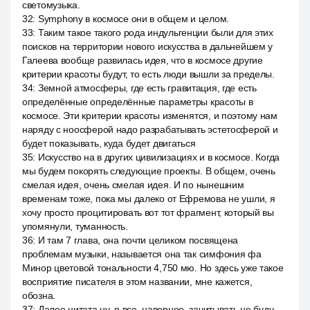
светомузыка.
32
:
Symphony в космосе они в общем и целом.
33
:
Таким такое такого рода индульгенции были для этих
поисков на территории нового искусства в дальнейшем у
Галеева вообще развилась идея, что в космосе другие
критерии красоты будут, то есть люди вышли за пределы.
34
:
Земной атмосферы, где есть гравитация, где есть
определённые определённые параметры красоты в
космосе. Эти критерии красоты изменятся, и поэтому нам
наряду с ноосферой надо разрабатывать эстетосферой и
будет показывать, куда будет двигаться
35
:
Искусство на в других цивилизациях и в космосе. Когда
мы будем покорять следующие проекты. В общем, очень
смелая идея, очень смелая идея. И по нынешним
временам тоже, пока мы далеко от Ефремова не ушли, я
хочу просто процитировать вот тот фрагмент, который вы
упомянули, туманность.
36
:
И там 7 глава, она почти целиком посвящена
проблемам музыки, называется она так симфония фа
Минор цветовой тональности 4,750 мю. Но здесь уже такое
восприятие писателя в этом названии, мне кажется,
обозна.
37
:
Далее цитата ну, я все, наверное, зачитывать не буду,