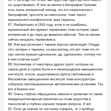
не существовало. И тем не менее в биографии Галеева
есть очень интересный эпизод, это его пересечение с
биографией, простите за тавтологию, тоже такого
музыкального изобретателя льва термена.
87
:
Изобретшего в 1918 году, если я не ошибаюсь,
музыкальный инструмент терминвокс тоже история такая
интересная и до поры до времени забытая. Тем не менее,
сейчас концерты терминвокса
88
:
Или выступления с термин воксом происходят. Откуда
этот интерес к термину, на ваш взгляд, это вот тоже что-то
про синтез музыки однозначно, да, однозначно, потому что
в чем отличие ещё?
89
:
Коллектива от некоторых других групп, которые на
самом деле в стране были и в ленинградском авиационном
институте, кстати, существовала группа светомузыки в
Московском авиационном институте тоже конструкторы
собирали светомузыкальные автоматические установки. Так
вот, в Казани они
90
:
Очень глубоко обращались именно к проектам по таким
междисциплинарным проектам на стыке искусства и
технологий и глубоко изучали теорию вопроса. И вот
91
:
Если уж совсем по честному говорить, то 1 вообще