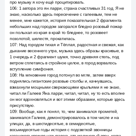
про музыку я хочу ещё процитировать.
106
:
1 автора это ян ларри, страна счастливых 31 год. Я не
знаю, насколько здесь пересечение с галеевым, тем не
менее, мне кажется, история показательная 2 фрагмента
небольших над городом загорался бледно розовый пожар
он полыхал из края в край то бледнее, то розовеет
позолотой, шелестя, прокатилась.
107
:
Над городом тихая и Тёплая, радостная и свежая, как
дыхание весеннего утра, музыка здесь образы красивые, в
1 очередь и 2 фрагмент шумя, точно древняя степь, под
ветром сплетаясь в стройное целое, в город ворвалось
вступление симфония.
108
:
На мгновение город потонул во мгле, затем вверх
поднялись гигантские розовые столбы и, качнувшись,
взмахнули мощными сверкающими крыльями я не знаю,
читал ли Галеев Яна ларри, читал, читал, ну то есть вполне
он мог вдохновляться и вот этими образами, которые здесь
присутствую.
109
:
Вообще, как я понял, то, чем занимался прометей,
занимался Галиев, демонстрировалось в том числе и на
улицах, да, в шестидесятые, в семидесятые,
восьмидесятые годы история с подсветкой звонницы
казанского кремля называлось это малиновый звон, когда