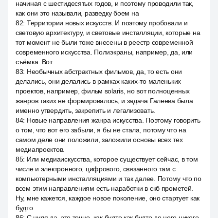
начиная с шестидесятых годов, и поэтому проводили так,
как они это называли, разведку боем на
82
:
Территории новых искусств. И поэтому пробовали и
световую архитектуру, и световые инсталляции, которые на
тот момент не были тоже внесены в реестр современной
современного искусства. Полиэкраны, например, да, или
съёмка. Вот.
83
:
Необычных абстрактных фильмов, да, то есть они
делались, они делались в рамках каких-то маленьких
проектов, например, фильм solaris, но вот полноценных
жанров таких не формировалось, и задача Галеева была
именно утвердить, закрепить и легализовать.
84
:
Новые направления жанра искусства. Поэтому говорить
о том, что вот его забыли, я бы не стала, потому что на
самом деле они положили, заложили основы всех тех
медиапроектов.
85
:
Или медиаискусства, которое существует сейчас, в том
числе и электронного, цифрового, связанного там с
компьютерными инсталляциями и так далее. Потому что по
всем этим направлениям есть наработки в скб прометей.
Ну, мне кажется, каждое новое поколение, оно стартует как
будто
86
:
С нуля да, это точно, как будто как будто до него никого