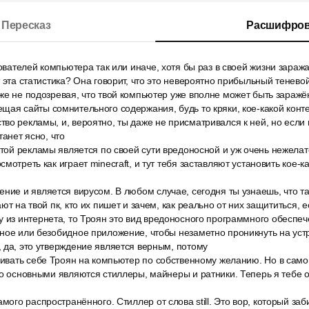
Пересказ
Расшифров
зователей компьютера так или иначе, хотя бы раз в своей жизни зар
 эта статистика? Она говорит, что это невероятно прибыльный теневой
же не подозревая, что твой компьютер уже вполне может быть заражё
ая сайты сомнительного содержания, будь то кряки, кое-какой контен
во рекламы, и, вероятно, ты даже не присматривался к ней, но если 
танет ясно, что
этой рекламы является по своей сути вредоносной и уж очень нежела
мотреть как играет minecraft, и тут тебя заставляют установить кое-
ние и является вирусом. В любом случае, сегодня ты узнаешь, что та
ют на твой пк, кто их пишет и зачем, как реально от них защититься, 
 из интернета, то Троян это вид вредоносного программного обеспеч
ное или безобидное приложение, чтобы незаметно проникнуть на уст
 да, это утверждение является верным, потому
ачивать себе Троян на компьютер по собственному желанию. Но в сам
но основными являются стиллеры, майнеры и ратники. Теперь я тебе о
мого распространённого. Стиллер от слова still. Это вор, который заб