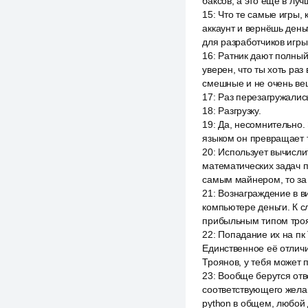
баксов, а это ещё в лучш
15
:
Что те самые игры, 
аккаунт и вернёшь деньг
для разработчиков игры
16
:
Ратник дают полный
уверен, что ты хоть раз
смешные и не очень ве
17
:
Раз перезагружалис
18
:
Разгрузку.
19
:
Да, несомнительно.
языком он превращает тв
20
:
Использует вычисли
математических задач п
самым майнером, то за
21
:
Вознаграждение в ви
компьютере деньги. К с
прибыльным типом троя
22
:
Попадание их на пк
Единственное её отличи
Троянов, у тебя может 
23
:
Вообще берутся отв
соответствующего желан
python в общем, любой 