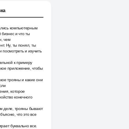
ка
ажались компьютерным
 бизнес и что ты
н, чем
т. Ну, ты понял, ты
и посмотреть и изучить
тельной к примеру
какое приложение, чтобы
кое трояны и какие они
если
ения, которое
ройство конечного
ом деле, трояны бывают
бъясню, что это все
ирает буквально все.