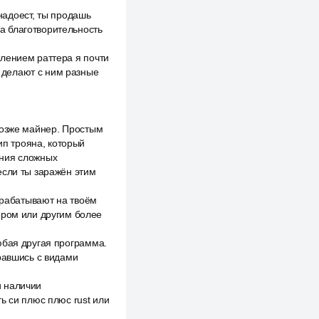
 надоест, ты продашь
да благотворительность
лением раттера я почти
и делают с ним разные
позже майнер. Простым
ип трояна, который
ения сложных
если ты заражён этим
арабатывают на твоём
ером или другим более
юбая другая программа.
равшись с видами
и наличии
ь си плюс плюс rust или