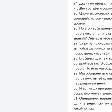
24
:
Джуна но предпочтит
и python остаётся сомн
25
:
Ционных системах, и
сценарий, но сомневаюс
уровне.
26
:
Но это необязательн
простенького по типу к
знаний? Сейчас я тебе 
27
:
За ручку по сурсам 
ты поймёшь принципы е
посмотреть, как у тебя 
28
:
В общем, для тех, к
оставайтесь так. В обще
просто. То есть мы соз
29
:
Мы собираем всю сис
программу, мы её компи
переходим по нему.
30
:
И вот наша программ
буквально моментально 
31
:
Оперативки, названи
Если ты решил скипнуть
какой-то под