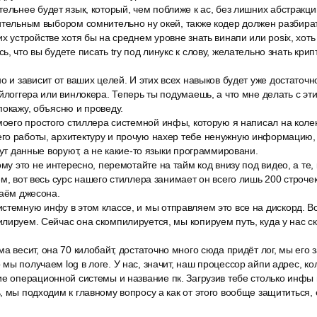
ельнее будет язык, который, чем поближе к ас, без лишних абстракц
ительным выбором сомнительно ну окей, также кодер должен разбират
х устройстве хотя бы на среднем уровне знать винапи или posix, хоть 
ь, что вы будете писать try под линукс к слову, желательно знать кр
о и зависит от ваших целей. И этих всех навыков будет уже достаточн
ейлоггера или винлокера. Теперь ты подумаешь, а что мне делать с э
покажу, объясню и проведу.
моего простого стиллера системной инфы, которую я написал на колен
го работы, архитектуру и прочую нахер тебе ненужную информацию,
тут данные воруют, а не какие-то языки программировани.
ому это не интересно, перемотайте на тайм код внизу под видео, а те, 
м, вот весь сурс нашего стиллера занимает он всего лишь 200 строчек
даём джесона.
темную инфу в этом классе, и мы отправляем это все на дискорд. Во
лируем. Сейчас она скомпилируется, мы копируем путь, куда у нас с
а весит, она 70 килобайт, достаточно много сюда придёт лог, мы его 
мы получаем log в логе. У нас, значит, наш процессор айпи адрес, ко
е операционной системы и название пк. Загрузив тебе столько инфы в
, мы подходим к главному вопросу а как от этого вообще защититься,