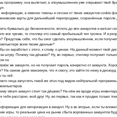
шь программу, она вылетает, а злоумышленник уже открывает твой бра
уп.
 информации, а именно токены и сессии от твоих аккаунтов cookie ф
анковские карты для дальнейшей перепродажи, сохранённые пароли 
ть буквально до бесконечности, вплоть до впн аккаунтов и ватсап се
это все трезво, то стиллер это самый прибыльный тип трояна. И в рез
? Представь себе, что бы смог сделать злоумышленник, если получил
компьютере всем твоим данным?
бы он заработал с этого, к слову, к ценам. На данный момент твой ди
за штуку. Почему так дёшево? Ну, во первых, стиллер получает только
ом он
воём же аккаунте, но не получает пароль конкретно от аккаунта. Хорош
м? На самом деле максимум, что я смогу, это зайти по нему в дискорд
о ты гей.
воего лица запустить такой же virus под видом нейтральной програм
компьютеров.
ему steam аккаунт стоит так дёшево? На нём же вроде игры инвентар
я тебя расстрою, мой друг. Ну, во первых, так как я продаю только ток
.
формации для авторизации в аккаунт. Ну а во вторых, если ты вложил 
якие игры, то реальная цена на рынке сбыта ворованных аккаунтов бу