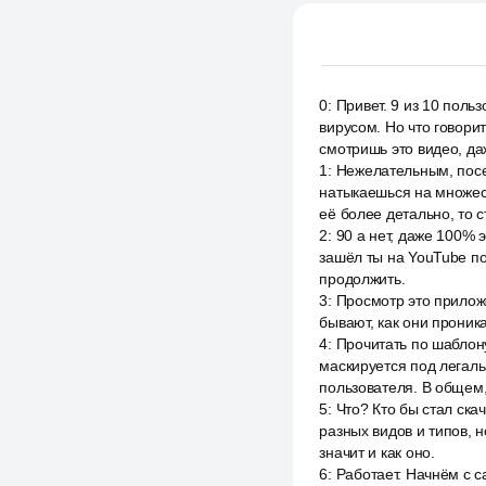
0
:
Привет. 9 из 10 поль
вирусом. Но что говорит
смотришь это видео, да
1
:
Нежелательным, посещ
натыкаешься на множест
её более детально, то с
2
:
90 а нет, даже 100% 
зашёл ты на YouTube пос
продолжить.
3
:
Просмотр это приложе
бывают, как они проника
4
:
Прочитать по шаблону
маскируется под легаль
пользователя. В общем,
5
:
Что? Кто бы стал ск
разных видов и типов, 
значит и как оно.
6
:
Работает. Начнём с са