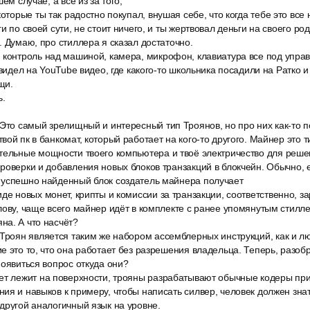
ем случае, а все из за того,
которые ты так радостно покупал, внушая себе, что когда тебе это все
и по своей сути, не стоит ничего, и ты жертвовал деньги на своего ро
. Думаю, про стиллера я сказал достаточно.
 контроль над машиной, камера, микрофон, клавиатура все под управ
 видел на YouTube видео, где какого-то школьника посадили на Ратко 
щи.
ь.
 Это самый зрелищный и интересный тип Троянов, но про них как-то 
ой пк в банкомат, который работает на кого-то другого. Майнер это т
тельные мощности твоего компьютера и твоё электричество для реш
роверки и добавления новых блоков транзакций в блокчейн. Обычно, 
 успешно найденный блок создатель майнера получает
де новых монет, крипты и комиссии за транзакции, соответственно, з
лову, чаще всего майнер идёт в комплекте с ранее упомянутым стилл
на. А что насчёт?
 Троян является таким же набором ассемблерных инструкций, как и л
е это то, что она работает без разрешения владельца. Теперь, разоб
появиться вопрос откуда они?
ет лежит на поверхности, трояны разрабатывают обычные кодеры пр
ия и навыков к примеру, чтобы написать силвер, человек должен знат
другой аналогичный язык на уровне.