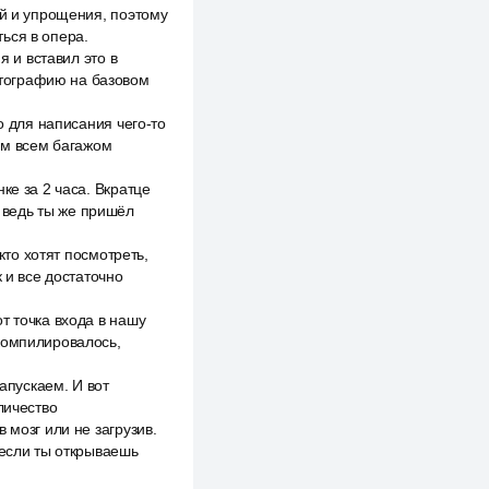
ий и упрощения, поэтому
ься в опера.
я и вставил это в
иптографию на базовом
о для написания чего-то
тим всем багажом
ке за 2 часа. Вкратце
 ведь ты же пришёл
кто хотят посмотреть,
 и все достаточно
т точка входа в нашу
компилировалось,
запускаем. И вот
личество
 мозг или не загрузив.
 если ты открываешь