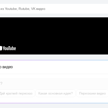
 из Youtube, Rutube, VK видео
о видео
т?
Дай краткий пересказ
Какая основная идея?
Перескажи видео