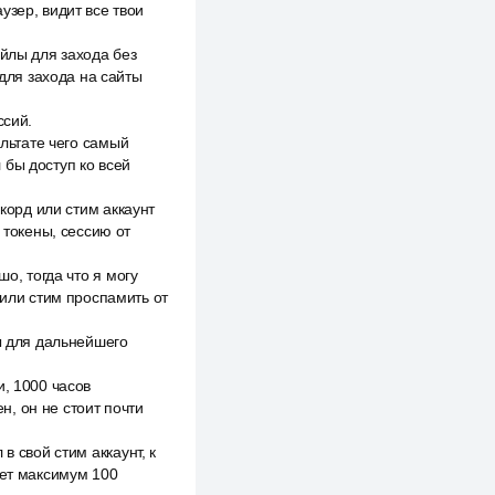
узер, видит все твои
айлы для захода без
для захода на сайты
ссий.
ультате чего самый
 бы доступ ко всей
скорд или стим аккаунт
 токены, сессию от
о, тогда что я могу
 или стим проспамить от
мы для дальнейшего
и, 1000 часов
ен, он не стоит почти
в свой стим аккаунт, к
дет максимум 100