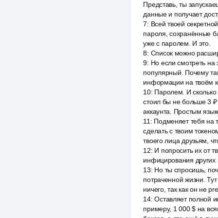
Представь, ты запускае
данные и получает дост
7
:
Всей твоей секретной
пароля, сохранённые б
уже с паролем. И это.
8
:
Список можно расширя
9
:
Но если смотреть на 
популярный. Почему так
информации на твоём 
10
:
Паролем. И сколько 
стоил бы не больше 3 ₽ 
аккаунта. Простым язык
11
:
Подменяет тебя на т
сделать с твоим токено
твоего лица друзьям, чт
12
:
И попросить их от т
инфицирования других 
13
:
Но ты спросишь, поч
потраченной жизни. Тут 
ничего, так как он не pre
14
:
Оставляет полной ин
примеру, 1 000 $ на вс