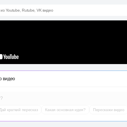
 из Youtube, Rutube, VK видео
о видео
т?
Дай краткий пересказ
Какая основная идея?
Перескажи видео