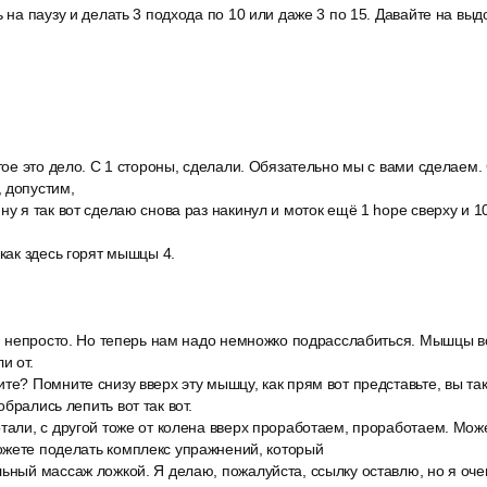
ь на паузу и делать 3 подхода по 10 или даже 3 по 15. Давайте на вы
стое это дело. С 1 стороны, сделали. Обязательно мы с вами сделаем.
 допустим,
ну я так вот сделаю снова раз накинул и моток ещё 1 hope сверху и 1
 как здесь горят мышцы 4.
ух, непросто. Но теперь нам надо немножко подрасслабиться. Мышцы
и от.
те? Помните снизу вверх эту мышцу, как прям вот представьте, вы та
брались лепить вот так вот.
тали, с другой тоже от колена вверх проработаем, проработаем. Мож
ожете поделать комплекс упражнений, который
льный массаж ложкой. Я делаю, пожалуйста, ссылку оставлю, но я оч