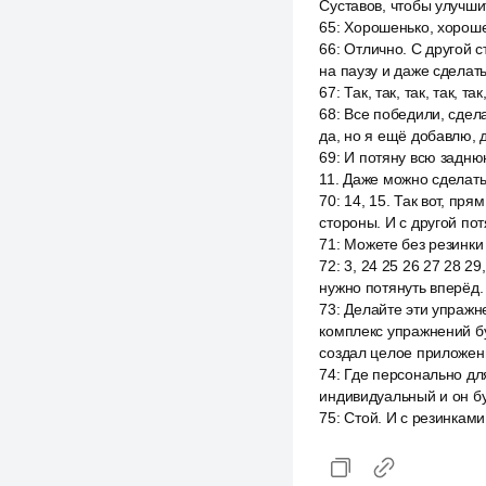
Суставов, чтобы улучши
65
:
Хорошенько, хорошен
66
:
Отлично. С другой 
на паузу и даже сделать
67
:
Так, так, так, так, та
68
:
Все победили, сдела
да, но я ещё добавлю, 
69
:
И потяну всю заднюю 
11. Даже можно сделать в
70
:
14, 15. Так вот, прям
стороны. И с другой пот
71
:
Можете без резинки пот
72
:
3, 24 25 26 27 28 29
нужно потянуть вперёд.
73
:
Делайте эти упражне
комплекс упражнений бу
создал целое приложен
74
:
Где персонально дл
индивидуальный и он бу
75
:
Стой. И с резинками