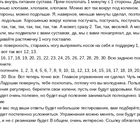
ть внутрь питание сустава. Прям похлопать 1 минутку с 1 стороны. Д
ько хлопаем, хлопаем, хлопаем. Можно вот так вокруг под коленом, г
стороны, можно подольше. Я, наверное, меньше минуты сделал, поэто
 подольше. Хорошенько вокруг колена постучать, постучать, постучать
к, так, так, так, так, так, так, так. А может, сразу 2. Так, так, веселей. А мо
ли, мы подвигали с вами суставом, да, мы с вами понапрягал, да, м
давайте растяжечку 1 ногу поставлю.
поверхность, стараюсь ногу выпрямить носок на себя и поддержу 1, 2, 3
от так вот. 12, 13.
 16, 17, 18, 19, 20, 21, 22, 23, 24, 25, 26, 27, 28, 29, 30. Всю заднюю п
яните.
яните. 1, 2, 3, 4, 5, 6, 7, 8, 9, 10, 11, 12, 13, 14, 15, 16, 17, 18, 19, 20
, 30. Все. Вот теперь точно все. Главное упражнение не сделал. Чуть 
 Ладошки повернуть, тебе похлопать, потому что вы молодчина. Польз
ния регулярно, берегите свои колени, пусть они будут здоровыми. Ко
дет очень полезен, но будет ещё полезнее заниматься полноценно. 
ие
я вас под ваши ответы будет небольшое тестирование, вам подберётс
дет постепенно усложняться. Упражнения можно менять, они будут р
, и не с резинками будет. В общем, очень интересно. Ссылку обязател