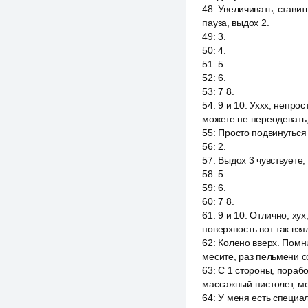
48
:
Увеличивать, ставит
пауза, выдох 2.
49
:
3.
50
:
4.
51
:
5.
52
:
6.
53
:
7 8.
54
:
9 и 10. Уххх, непро
можете не переодевать,
55
:
Просто подвинуться 
56
:
2.
57
:
Выдох 3 чувствуете,
58
:
5.
59
:
6.
60
:
7 8.
61
:
9 и 10. Отлично, х
поверхность вот так взял
62
:
Колено вверх. Помни
месите, раз пельмени со
63
:
С 1 стороны, порабо
массажный пистолет, м
64
:
У меня есть специа