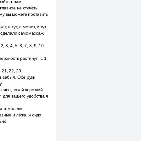
авайте прям
лавное не стучать.
му вы можете поставить
.
жет, и тут, а может, и тут.
ы сделали самомассаж,
, 4, 5, 6, 7, 8, 9, 10,
оверхность растянул, с 1
, 21, 22, 20.
не забыл. Обе руки
у.
нечно, такой короткий
И для вашего удобства я
я комплекс
азные и лёжа, и сидя
ьно.