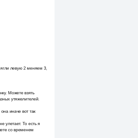
ягли левую 2 меняем 3,
ку. Можете взять
азных утяжелителей.
 она иначе вот так
е улетает. То есть я
ожете со временем