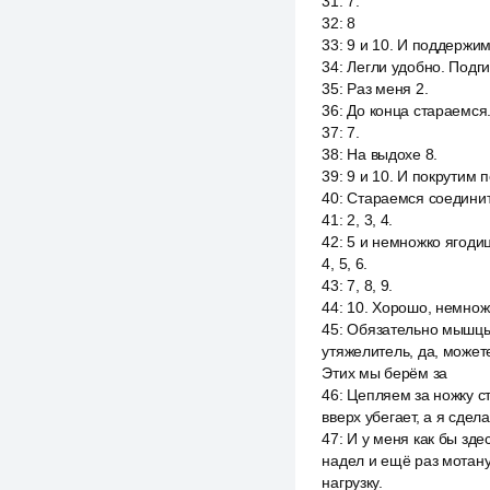
31
:
7.
32
:
8
33
:
9 и 10. И поддержим. 
34
:
Легли удобно. Подг
35
:
Раз меня 2.
36
:
До конца стараемся. 
37
:
7.
38
:
На выдохе 8.
39
:
9 и 10. И покрутим по
40
:
Стараемся соединить
41
:
2, 3, 4.
42
:
5 и немножко ягоди
4, 5, 6.
43
:
7, 8, 9.
44
:
10. Хорошо, немнож
45
:
Обязательно мышцы 
утяжелитель, да, может
Этих мы берём за
46
:
Цепляем за ножку ст
вверх убегает, а я сдела
47
:
И у меня как бы зде
надел и ещё раз мотану
нагрузку.