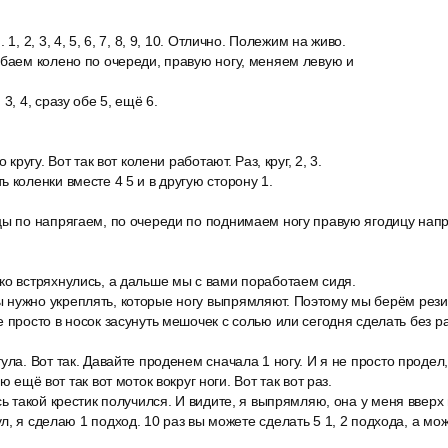
1, 2, 3, 4, 5, 6, 7, 8, 9, 10. Отлично. Полежим на живо.
ибаем колено по очереди, правую ногу, меняем левую и
3, 4, сразу обе 5, ещё 6.
 кругу. Вот так вот колени работают. Раз, круг, 2, 3.
 коленки вместе 4 5 и в другую сторону 1.
цы по напрягаем, по очереди по поднимаем ногу правую ягодицу напр
ко встряхнулись, а дальше мы с вами поработаем сидя.
нужно укреплять, которые ногу выпрямляют. Поэтому мы берём резин
е просто в носок засунуть мешочек с солью или сегодня сделать без р
ула. Вот так. Давайте проденем сначала 1 ногу. И я не просто продел,
ю ещё вот так вот моток вокруг ноги. Вот так вот раз.
сь такой крестик получился. И видите, я выпрямляю, она у меня вверх н
л, я сделаю 1 подход. 10 раз вы можете сделать 5 1, 2 подхода, а м