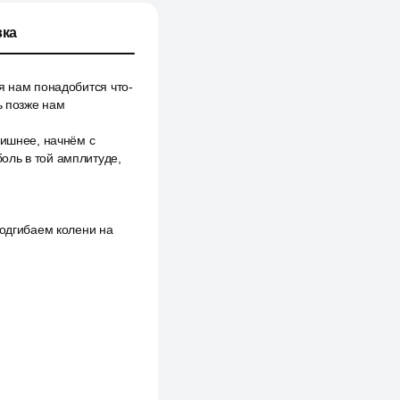
ка
я нам понадобится что-
ь позже нам
лишнее, начнём с
оль в той амплитуде,
подгибаем колени на