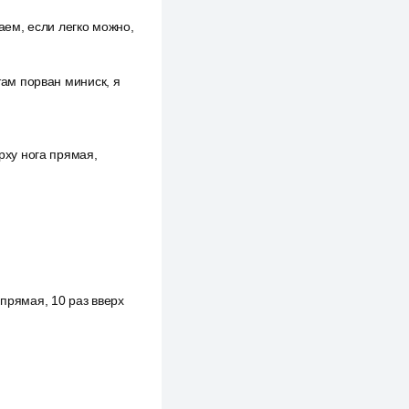
баем, если легко можно,
там порван миниск, я
ерху нога прямая,
 прямая, 10 раз вверх