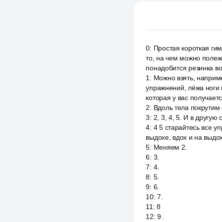
0
:
Простая короткая гим
то, на чем можно полеж
понадобится резинка во
1
:
Можно взять, наприме
упражнений, лёжа ноги 
которая у вас получаетс
2
:
Вдоль тела покрутим 
3
:
2, 3, 4, 5. И в другую 
4
:
4 5 старайтесь все у
выдохе, вдох и на выдох
5
:
Меняем 2.
6
:
3.
7
:
4.
8
:
5.
9
:
6.
10
:
7.
11
:
8
12
:
9.