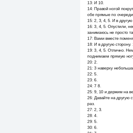
13
:
И 10.
14
:
Правой ногой покрут
обе прямые по очереди 
15
:
2, 3, 4, 5. И в другую
16
:
3, 4, 5. Опустили, 
занимаюсь не просто та
17
:
Вами вместе поменяе
18
:
И в другую сторону. 1
19
:
3, 4, 5. Отлично. Н
поднимаем прямую ногу
20
:
2.
21
:
3 наверху небольшая
22
:
5.
23
:
6.
24
:
7 8.
25
:
9, 10 и держим на вес
26
:
Давайте на другую с
раз.
27
:
2, 3.
28
:
4.
29
:
5.
30
:
6.