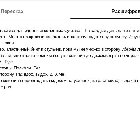
Пересказ
Расшифров
настика для здоровья коленных Суставов. На каждый день для заняти
ать. Можно на кровати сделать или на полу под голову подушку. И чут
т такая.
р, эластичный бинт и стульчик, пока мы немножко в сторону уберём 
на ширине плеч и помним все упражнения до дискомфорта не через б
я. Руки.
стопы. Поехали. Раз.
сторону. Раз вдох, выдох. 2, 3. Че.
пражнения сопровождать выдохом на усилиях, на растяжках, выдох и 
е раз.