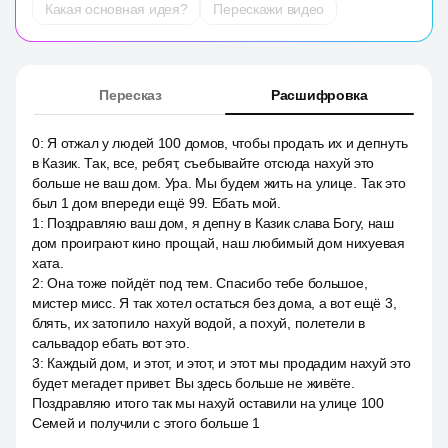
Какая основная идея?
Перескажи видео
Пересказ
Расшифровка
0
:
Я отжал у людей 100 домов, чтобы продать их и депнуть
в Казик. Так, все, ребят, съебывайте отсюда нахуй это
больше не ваш дом. Ура. Мы будем жить на улице. Так это
был 1 дом впереди ещё 99. Ебать мой.
1
:
Поздравляю ваш дом, я депну в Казик слава Богу, наш
дом проиграют кино прощай, наш любимый дом нихуевая
хата.
2
:
Она тоже пойдёт под тем. Спасибо тебе большое,
мистер мисс. Я так хотел остаться без дома, а вот ещё 3,
блять, их затопило нахуй водой, а похуй, полетели в
сальвадор ебать вот это.
3
:
Каждый дом, и этот, и этот, и этот мы продадим нахуй это
будет мегадет привет. Вы здесь больше не живёте.
Поздравляю итого так мы нахуй оставили на улице 100
Семей и получили с этого больше 1