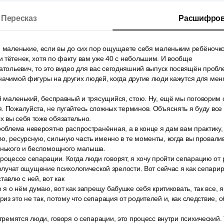
Пересказ
Расшифров
и маленькие, если вы до сих пор ощущаете себя маленьким ребёночко
 тётенек, хотя по факту вам уже 40 с небольшим. И вообще
атольевич, то это видео для вас сегодняшний выпуск посвящён пробле
начимой фигуры на других людей, когда другие люди кажутся для ме
ой маленький, бесправный и трясущийся, стою. Ну, ещё мы поговорим
. Пожалуйста, не пугайтесь сложных терминов. Объяснять я буду все 
х вы себя тоже обязательно.
роблема невероятно распространённая, а в конце я дам вам практику
ю, ресурсную, сильную часть именно в те моменты, когда вы провали
ленького и беспомощного малыша.
роцессе сепарации. Когда люди говорят, я хочу пройти сепарацию от
 получат ощущение психологической зрелости. Вот сейчас я как сепари
тавлю с ней, вот как
о я о нём думаю, вот как запрещу бабушке себя критиковать, так все, 
из это не так, потому что сепарация от родителей и, как следствие, 
стремятся люди, говоря о сепарации, это процесс внутри психический.