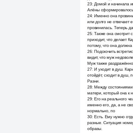
23
:
Домой и начинала иг
Алёны сформировалось т
24
:
Именно она провинил
или долго не отвечает е
провинилась. Теперь да
25
:
Также она смотрит с
приходит, что делает Ка
потому, что она должна
26
:
Подскочить встретис
видит, что муж недоволе
Муж также раздражённо 
27
:
И уходит в душ. Кар
отойдёт, сходит в душ,
Разни.
28
:
Между состояниями 
матери, который она к 
29
:
Его на реального че
именно его, да, а не с
нормально, по
30
:
Есть. Ему нужно отд
разные. Ситуация номер
образы.