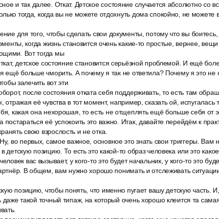
ое и так далее. Откат. Детское состояние случается абсолютно со в
лько тогда, когда вы не можете отдохнуть дома спокойно, не можете 
ение для того, чтобы сделать свои документы, потому что вы боитесь, 
моменты, когда жизнь становится очень какие-то простые, вернее, вещи
ющими. Вот тогда мы
откат, детское состояние становится серьёзной проблемой. И ещё бол
бя ещё больше чморить. А почему я так не ответила? Почему я это не с
чтобы залечить вот эти
оборот, после состояния отката себя поддерживать, то есть там обращ
, отражая её чувства в тот момент, например, сказать ой, испугалась т
бя, какая она нехорошая, то есть не отщеплять ещё больше себя от э
а постараться её успокоить это важно. Итак, давайте перейдём к пра
ранять свою взрослость и не отка.
Ну, во первых, самое важное, основное это знать свои триггеры. Вам 
в детскую позицию. То есть это какой-то образ человека или это какое
еловек вас вызывает, у кого-то это будет начальник, у кого-то это буде
партнёр. В общем, вам нужно хорошо понимать и отслеживать ситуации
скую позицию, чтобы понять, что именно пугает вашу детскую часть. И,
ь даже такой точный типаж, на который очень хорошо клеится та сама
вать.