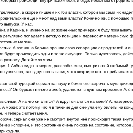
 который происходит внутри психически, и отделяемся мы от родител
тделяемся, а скорее лишаем их той власти, которой мы сами их надел
ы родительские ещё имеют над вами власть? Конечно же, с помощью п
о выпуска. У нас.
ёна и Карина, и именно на их жизненных примерах я буду показывать 
а регулярно попадает в детскую позицию и переносит материнскую ф
постоянно малень.
ослых. А вот наша Карина прошла свою сепарацию от родителей и о
 будут происходить одни и те же ситуации. Только чувствовать, дейст
о разному. Давайте за этим.
ия 1 Алёна сидит вечером, расслабляется, смотрит свой любимый ту
о увлечена, как вдруг она слышит, что к квартире кто-то приближаетс
вит свой турецкий сериал на паузу и бежит его встречать муж приход
илось? Он буркает ничего и злой, удаляется в душ тем временем Алён
слями. А на что он злится? А вдруг он злится на меня? А, наверное, 
 А может, это потому, что я в течение дня скинула ему билеты на кон
, и теперь считает меня.
ороче, сериал она уже не смотрит, внутри неё происходит такая внутр
Вечер испорчен, и это состояние очень похоже на состояние, которое
 приходила.