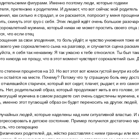
дительскими фигурами. Именно поэтому люди, которые годами
теля, претензию к родителям. И думают, что вот сейчас мой родитель п
нил, как сильно я страдал, и он раскается, попросит у меня прощения
ить, скинуть этот груз с себя. Этих людей ждёт очень большое разочар
 сорокалетний мужчина, который никак не может простить своего отца з
тся, что если отец
ощения за свои злодеяния, то боль уйдёт, и чувство унижения тоже его
воего уже сорокалетнего сына на разговор, и случается сцена раскаян
йста, я себя так ненавижу. Я так ужасно к тебе относился. Ты был т
то никогда не прощу, что в этот момент чувствует сорокалетний сын. Д
то степени процентов на 10. Но вот этот вот комок густой внутри из об
 он остаётся на месте. Почему? Потому что ту страшную боль ему дост
тчаявшийся старичок, который вот сидит, плачет, рыдает, и его самог
ть. Нет, родительский образ, который продолжает жить в его голове, э
емогущий мужчина в самом расцвете сил очень садистичны мужчина, к
, именно этот пугающий образ он будет переносить на других людей, 
 случайных людей, которые наделены над ним ситуативной властью. И
егрессировать в детское состояние. Пример получился достаточно мр
ль, что сепарацию
физических родителей, да, жёстко расставляя с ними границы или во