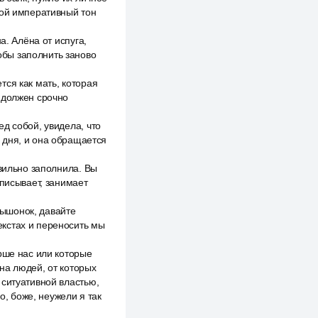
кой императивный тон
а. Алёна от испуга,
тобы заполнить заново
ся как мать, которая
 должен срочно
д собой, увидела, что
 дня, и она обращается
авильно заполнила. Вы
еписывает, занимает
 мышонок, давайте
екстах и переносить мы
рше нас или которые
на людей, от которых
 ситуативной властью,
о, боже, неужели я так