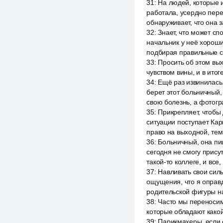
31
:
На людей, которые 
работала, усердно пере
обнаруживает, что она 
32
:
Знает, что может сп
начальник у неё хороши
подбирая правильные с
33
:
Просить об этом вы
чувством вины, и в ито
34
:
Ещё раз извинилась.
берет этот больничный, 
свою болезнь, а фотог
35
:
Прикрепляет, чтобы 
ситуации поступает Кар
право на выходной, тем
36
:
Больничный, она пиш
сегодня не смогу прису
такой-то коллеге, и все
37
:
Навливать свои силы
ощущения, что я оправ
родительской фигуры н
38
:
Часто мы переносим
которые обладают какой
39
:
Парикмахеры, если о