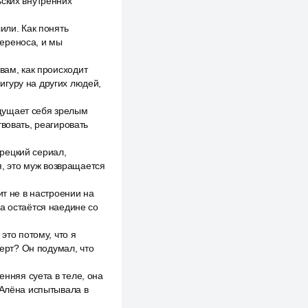
ьских внутренних
или. Как понять
ереноса, и мы
вам, как происходит
игуру на других людей,
щущает себя зрелым
вовать, реагировать
рецкий сериал,
я, это муж возвращается
ит не в настроении на
а остаётся наедине со
это потому, что я
церт? Он подумал, что
енняя суета в теле, она
 Алёна испытывала в