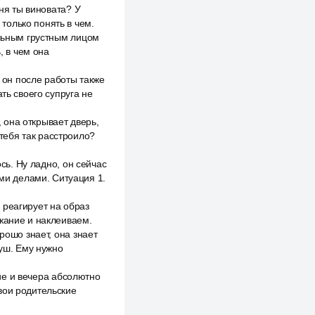
дня ты виновата? У
только понять в чем.
ольным грустным лицом
, в чем она
, он после работы также
ть своего супруга не
, она открывает дверь,
 тебя так расстроило?
ось. Ну ладно, он сейчас
ими делами. Ситуация 1.
 реагирует на образ
ржание и наклеиваем.
рошо знает, она знает
душ. Ему нужно
ние и вечера абсолютно
вои родительские