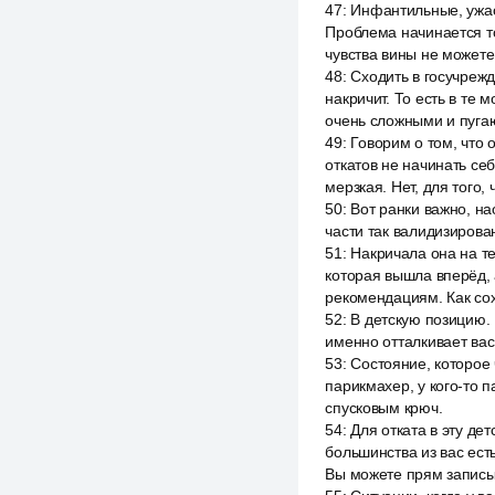
47
:
Инфантильные, ужасн
Проблема начинается то
чувства вины не можете
48
:
Сходить в госучрежд
накричит. То есть в те 
очень сложными и пуга
49
:
Говорим о том, что 
откатов не начинать се
мерзкая. Нет, для того, 
50
:
Вот ранки важно, на
части так валидизирован
51
:
Накричала она на те
которая вышла вперёд, 
рекомендациям. Как сох
52
:
В детскую позицию. 
именно отталкивает вас 
53
:
Состояние, которое ч
парикмахер, у кого-то 
спусковым крюч.
54
:
Для отката в эту дет
большинства из вас ест
Вы можете прям записы