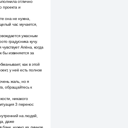
выполнила отлично
о проекта и
те она не нужна,
 целый час мучается,
ровождается ужасным
ото градусника кучу.
я чувствует Алёна, когда
ак бы извиняется за
обманывает, как в этой
оект, у неё есть полное
очень жаль, но я
та, обращайтесь к
кости, никакого
итуация 3 перенос
нутренний на людей,
да, даже
в банк, нужно их личное