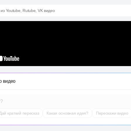
 из Youtube, Rutube, VK видео
о видео
т?
Дай краткий пересказ
Какая основная идея?
Перескажи видео