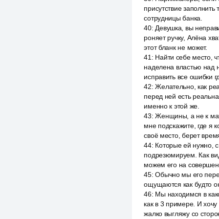
присутствие заполнить 
сотрудницы банка.
40
:
Девушка, вы неправи
роняет ручку, Алёна хва
этот бланк не может.
41
:
Найти себе место, 
наделена властью над н
исправить все ошибки г
42
:
Желательно, как реа
перед ней есть реальна
именно к этой же.
43
:
Женщины, а не к мат
мне подскажите, где я 
своё место, берет время
44
:
Которые ей нужно, с
подрезюмируем. Как ви
можем его на совершен
45
:
Обычно мы его перен
ощущаются как будто он
46
:
Мы находимся в как
как в 3 примере. И хочу
жалко выгляжу со сторо