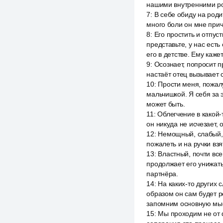
нашими внутренними ро
7
:
В себе обиду на роди
много боли он мне причи
8
:
Его простить и отпуст
представьте, у нас есть
его в детстве. Ему каже
9
:
Осознает, попросит пр
настаёт отец вызывает с
10
:
Прости меня, пожалу
мальчишкой. Я себя за э
может быть.
11
:
Облегчение в какой-
он никуда не исчезает,
12
:
Немощный, слабый, о
пожалеть и на ручки взя
13
:
Властный, почти вс
продолжает его унижать
партнёра.
14
:
На каких-то других
образом он сам будет р
запомним основную мыс
15
:
Мы проходим не от 