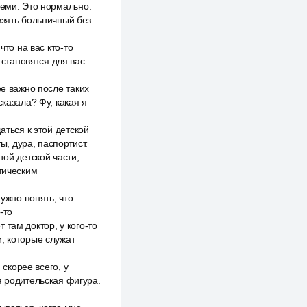
семи. Это нормально.
взять больничный без
что на вас кто-то
 становятся для вас
ее важно после таких
казала? Фу, какая я
аться к этой детской
ы, дура, паспортист.
той детской части,
ктическим
нужно понять, что
-то
т там доктор, у кого-то
, которые служат
 скорее всего, у
я родительская фигура.