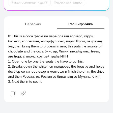
Какая основная идея?
Перескажи видео
Пересказ
Расшифровка
0
:
This is a coca фарм ин пара бразил воркерс, кэрри
баскетс, коллектинг, колорфул коко, партс Фром, зе граунд
энд then bring them to process in aria, this puts the source of
chocolate and the coca бинс ар, Хитин, инсайд коко, trees,
are tropical плэнс, соу, зей трайв ИНН.
1
:
Open one by one the seats the have to go this.
2
:
Breaks down the white поп продюсер the beastie and helps
develop оо синее левер н ментеше и finish the oh н, the drive
and then России, те. Ростин зе бинат энд зе Мулина Клин.
3
:
Next the in to see it.