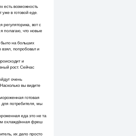
их есть возможность
 уже в готовой еде.
я регуляторика, вот с
 я полагаю, что новые
е было на больших
ю взял, попробовал и
происходит и
вный рост. Сейчас
ыйдут очень
 Насколько вы видите
амороженная готовая
а для потребителя, мы
ороженная еда это не та
 чем охлаждённая фреш
битель, их дело просто