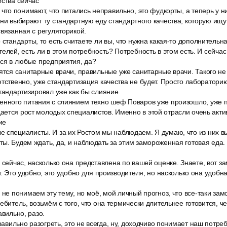
ества сейчас
 что понимают, что питались неправильно, это фудкорты, а теперь у н
они выбирают ту стандартную еду стандартного качества, которую ищут
связанная с регуляторикой.
 стандарты, то есть считаете ли вы, что нужна какая-то дополнительна
елей, есть ли в этом потребность? Потребность в этом есть. И сейчас
ься в любые предприятия, да?
дятся санитарные врачи, правильные уже санитарные врачи. Такого н
етственно, уже стандартизация качества не будет. Просто лаборатори
стандартизировал уже как бы слияние.
енного питания с слиянием техно шеф Поваров уже произошло, уже 
ется рост молодых специалистов. Именно в этой отрасли очень акти
ие
 специалисты. И за их Ростом мы наблюдаем. Я думаю, что из них в
ы. Будем ждать, да, и наблюдать за этим замороженная готовая еда.
 сейчас, насколько она представлена по вашей оценке. Знаете, вот з
т. Это удобно, это удобно для производителя, но насколько она удобн
 не понимаем эту тему, но моё, мой личный прогноз, что все-таки зам
ребитель, возьмём с того, что она термически длительнее готовится,
авильно, разо.
правильно разогреть, это не всегда, ну, доходчиво понимает наш потре