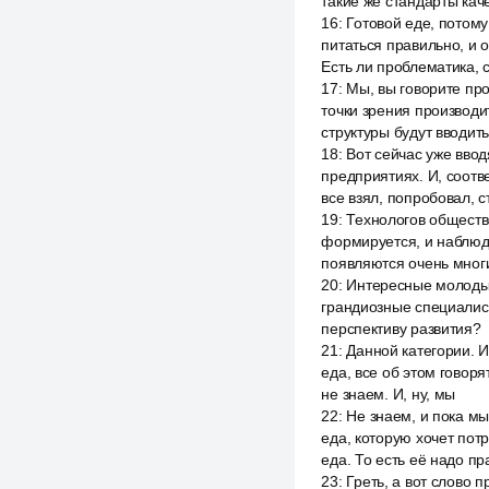
такие же стандарты кач
16
:
Готовой еде, потому
питаться правильно, и 
Есть ли проблематика, 
17
:
Мы, вы говорите про
точки зрения производит
структуры будут вводит
18
:
Вот сейчас уже вво
предприятиях. И, соотв
все взял, попробовал, 
19
:
Технологов обществ
формируется, и наблюда
появляются очень мног
20
:
Интересные молодые
грандиозные специалист
перспективу развития?
21
:
Данной категории. И
еда, все об этом говоря
не знаем. И, ну, мы
22
:
Не знаем, и пока мы
еда, которую хочет пот
еда. То есть её надо пр
23
:
Греть, а вот слово 