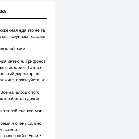
ка
роженная еда это не та
го мы покупаем глазами,
овать жёстким
ния интек, я, Трифонов
всю историю. Готово.
иальный директор по
кажите, пожалуйста, как
 Все началось с того,
ак я работала долгое
в готовой еде все мои
 время я очень сильно
же самое.
 взялся хайп. Если 7