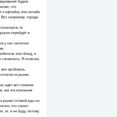
реваривания будем
агаю, что
я к офлайну или онлайн
. Вот, например, города
посмотреть то
 рынок перейдёт в
ок у нас хаотично
ка.
любители этих блюд, и
е сложилось. Я полагаю,
 все пробовать,
хнологов на рынке
ас идёт вот слияние
м, как эта компания
на рынке готовой еды на
ятно, кто станет
, те, я не буду, потому