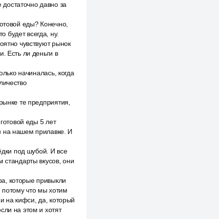
е достаточно давно за
готовой еды? Конечно,
о будет всегда, ну.
роятно чувствуют рынок
. Есть ли деньги в
олько начиналась, когда
личество
 рынке те предприятия,
 готовой еды 5 лет
и на нашем прилавке. И
ёдки под шубой. И все
м стандарты вкусов, они
ра, которые привыкли
и, потому что мы хотим
и на кифси, да, который
сли на этом и хотят