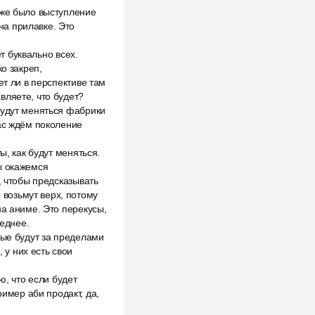
оже было выступление
 на прилавке. Это
ёт буквально всех.
о закреп,
ет ли в перспективе там
вляете, что будет?
будут меняться фабрики
час ждём поколение
ы, как будут меняться.
ы окажемся
, чтобы предсказывать
ы возьмут верх, потому
на аниме. Это перекусы,
леднее.
рые будут за пределами
 у них есть свои
ю, что если будет
ример аби продакт, да,