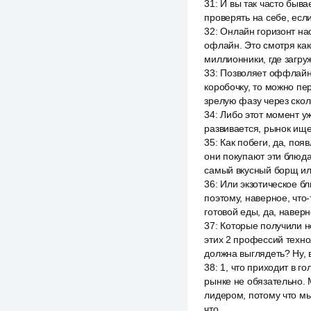
31
:
И вы так часто быва
проверять на себе, есл
32
:
Онлайн горизонт на
офлайн. Это смотря како
миллионники, где загру
33
:
Позволяет оффлайн о
коробочку, то можно пер
зрелую фазу через скол
34
:
Либо этот момент уж
развивается, рынок ищет
35
:
Как побеги, да, поя
они покупают эти блюда
самый вкусный борщ и
36
:
Или экзотическое бл
поэтому, наверное, что-
готовой еды, да, наверн
37
:
Которые получили не
этих 2 профессий техно
должна выглядеть? Ну,
38
:
1, что приходит в г
рынке не обязательно. 
лидером, потому что мы
что