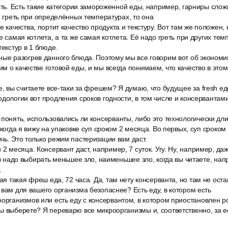
есть. Есть такие категории замороженной еды, например, гарниры сложн
её греть при определённых температурах, то она
е качества, портит качество продукта и текстуру. Вот там же положен
е самая котлета, а та же самая котлета. Её надо греть при других темп
текстур в 1 блюде.
ные разогрев данного блюда. Поэтому мы все говорим вот об экономи
 о качестве готовой еды, и мы всегда понимаем, что качество в этом 
е, вы считаете все-таки за фрешем? Я думаю, что будущее за fresh ед
дологии вот продления сроков годности, в том числе и консервантами 
понять, использовались ли консерванты, либо это технологически дли
 когда я вижу на упаковке суп сроком 2 месяца. Во первых, суп сроком
чь. Это только режим пастеризации вам даст.
 2 месяца. Консервант даст, например, 7 суток. Угу. Ну, например, да
бы надо выбирать меньшее зло, наименьшее зло, когда вы читаете, нап
.
мая такая фреш еда, 72 часа. Да, там нету консерванта, но там не ост
 вам для вашего организма безопаснее? Есть еду, в котором есть
организмов или есть еду с консервантом, в котором приостановлен р
ы выберете? Я переварю все микроорганизмы и, соответственно, за е