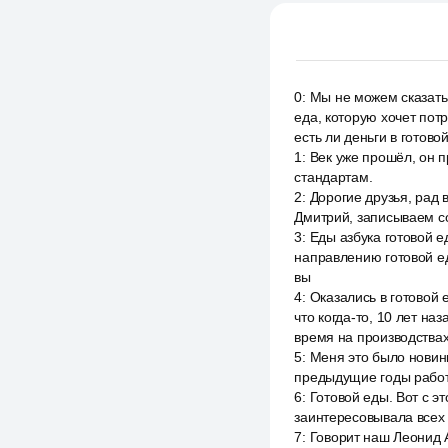
0
:
Мы не можем сказать, 
еда, которую хочет пот
есть ли деньги в готово
1
:
Век уже прошёл, он п
стандартам.
2
:
Дорогие друзья, рад 
Дмитрий, записываем со
3
:
Еды азбука готовой е
направлению готовой ед
вы
4
:
Оказались в готовой е
что когда-то, 10 лет на
время на производства
5
:
Меня это было новинк
предыдущие годы работ
6
:
Готовой еды. Вот с э
заинтересовывала всех г
7
:
Говорит наш Леонид А