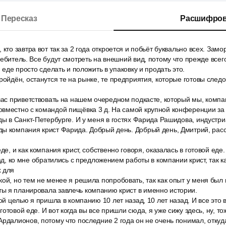
Пересказ
Расшифров
кто завтра вот так за 2 года откроется и побьёт буквально всех. Замо
ребитель. Все будут смотреть на внешний вид, потому что прежде все
й еде просто сделать и положить в упаковку и продать это.
ройдён, останутся те на рынке, те предприятия, которые готовы след
вас приветствовать на нашем очередном подкасте, который мы, компа
вместно с командой пищёвка 3 д. На самой крупной конференции за 
ды в Санкт-Петербурге. И у меня в гостях Фарида Рашидова, индустр
ы компания крист Фарида. Добрый день. Добрый день, Дмитрий, расс
де, и как компания крист, собственно говоря, оказалась в готовой еде.
зад, ко мне обратились с предложением работы в компании крист, так к
х для
ой, но тем не менее я решила попробовать, так как опыт у меня был 
ы я планировала завлечь компанию крист в именно истории.
той целью я пришла в компанию 10 лет назад, 10 лет назад. И все это
отовой еде. И вот когда вы все пришли сюда, я уже сижу здесь, ну, то
рдалионов, потому что последние 2 года он не очень понимал, откуда