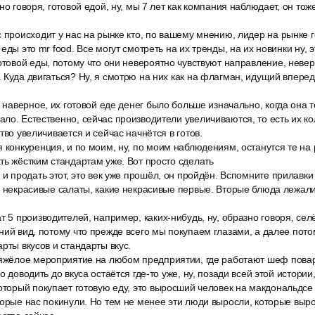
но говоря, готовой едой, ну, мы 7 лет как компания наблюдает, он тож
 происходит у нас на рынке кто, по вашему мнению, лидер на рынке 
еды это mr food. Все могут смотреть на их тренды, на их новинки ну, эт
отовой еды, потому что они невероятно чувствуют направление, неве
 Куда двигаться? Ну, я смотрю на них как на флагман, идущий впереди
, наверное, их готовой еде денег было больше изначально, когда она т
ло. Естественно, сейчас производители увеличиваются, то есть их ко
тво увеличивается и сейчас начнётся в готов.
 конкуренция, и по моим, ну, по моим наблюдениям, останутся те на
ть жёстким стандартам уже. Вот просто сделать
 и продать этот, это век уже прошёл, он пройдён. Вспомните прилавки
е некрасивые салаты, какие некрасивые первые. Вторые блюда лежал
т 5 производителей, например, каких-нибудь, ну, образно говоря, сел
ний вид, потому что прежде всего мы покупаем глазами, а далее пото
рты вкусов и стандарты вкус.
тяжёлое мероприятие на любом предприятии, где работают шеф пова
о доводить до вкуса остаётся где-то уже, ну, позади всей этой истори
оторый покупает готовую еду, это выросший человек на макдональдсе 
торые нас покинули. Но тем не менее эти люди выросли, которые выро