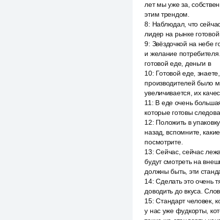
лет мы уже за, собствен
этим трендом.
8
:
Наблюдал, что сейчас
лидер на рынке готовой 
9
:
Звёздочкой на небе г
и желание потребителя.
готовой еде, деньги в
10
:
Готовой еде, знаете
производителей было ма
увеличивается, их качес
11
:
В еде очень большая
которые готовы следова
12
:
Положить в упаковку
назад, вспомните, каки
посмотрите.
13
:
Сейчас, сейчас лежа
будут смотреть на внеш
должны быть, эти станда
14
:
Сделать это очень 
доводить до вкуса. Слов
15
:
Стандарт человек, к
у нас уже фудкорты, ко