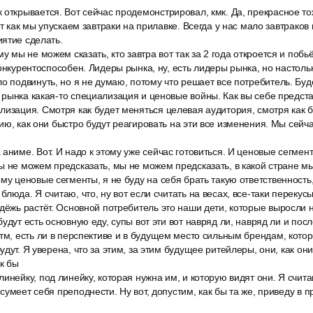
 открывается. Вот сейчас продемонстрировал, кмк. Да, прекрасное т
от как мы упускаем завтраки на прилавке. Всегда у нас мало завтраков
ятие сделать.
у мы не можем сказать, кто завтра вот так за 2 года откроется и побь
конкурентоспособен. Лидеры рынка, ну, есть лидеры рынка, но настольк
о подвинуть, но я не думаю, потому что решает все потребитель. Буд
рынка какая-то специализация и ценовые войны. Как вы себе предста
лизация. Смотря как будет меняться целевая аудитория, смотря как 
ию, как они быстро будут реагировать на эти все изменения. Мы сей
аниме. Вот. И надо к этому уже сейчас готовиться. И ценовые сегмент
ы не можем предсказать, мы не можем предсказать, в какой стране м
му ценовые сегменты, я не буду на себя брать такую ответственность
люда. Я считаю, что, ну вот если считать на весах, все-таки перекус
дёжь растёт. Основной потребитель это наши дети, которые выросли 
удут есть основную еду, супы вот эти вот навряд ли, навряд ли и пос
тм, есть ли в перспективе и в будущем место сильным брендам, кото
дут. Я уверена, что за этим, за этим будущее ритейлеры, они, как они,
ак бы
инейку, под линейку, которая нужна им, и которую видят они. Я счита
умеет себя преподнести. Ну вот, допустим, как бы та же, приведу в п