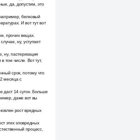
ые, да, допустим, это
, например, белковый
ературах. И вот тут вот
ке, прочих вещах.
случае, ну, уступает
е, ну, пастеризация
в том числе. Вот тут,
нный срок, потому что
 2 месяца с
же даст 14 суток. Больше
ример, даже вот вы
ановлен рост вредных
ост этих зловредных
стественный процесс,