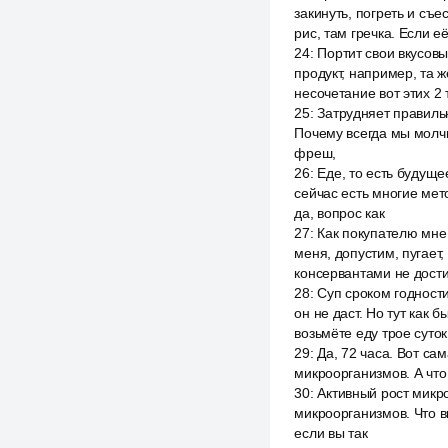
закинуть, погреть и съ
рис, там гречка. Если 
24
:
Портит свои вкусовы
продукт, например, та ж
несочетание вот этих 2 
25
:
Затрудняет правиль
Почему всегда мы молчим
фреш,
26
:
Еде, то есть будуще
сейчас есть многие мето
да, вопрос как
27
:
Как покупателю мне 
меня, допустим, пугает,
консервантами не дости
28
:
Суп сроком годности
он не даст. Но тут как 
возьмёте еду трое суток
29
:
Да, 72 часа. Вот са
микроорганизмов. А что
30
:
Активный рост микро
микроорганизмов. Что в
если вы так