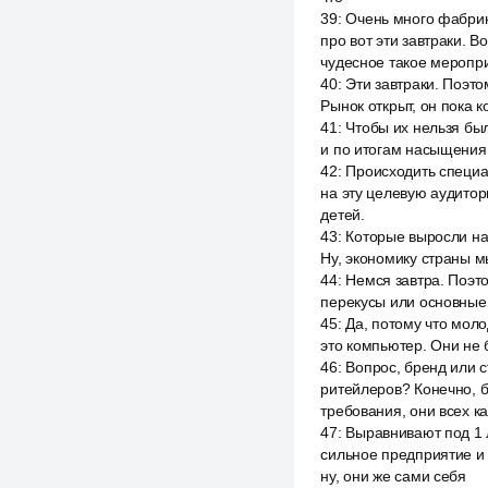
39
:
Очень много фабрик
про вот эти завтраки. В
чудесное такое меропри
40
:
Эти завтраки. Поэтом
Рынок открыт, он пока 
41
:
Чтобы их нельзя был
и по итогам насыщения 
42
:
Происходить специа
на эту целевую аудитор
детей.
43
:
Которые выросли на 
Ну, экономику страны м
44
:
Немся завтра. Поэто
перекусы или основные б
45
:
Да, потому что моло
это компьютер. Они не б
46
:
Вопрос, бренд или с
ритейлеров? Конечно, бу
требования, они всех к
47
:
Выравнивают под 1 л
сильное предприятие и с
ну, они же сами себя