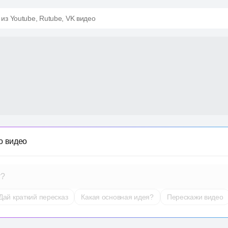
 из Youtube, Rutube, VK видео
о видео
т?
Дай краткий пересказ
Какая основная идея?
Перескажи видео