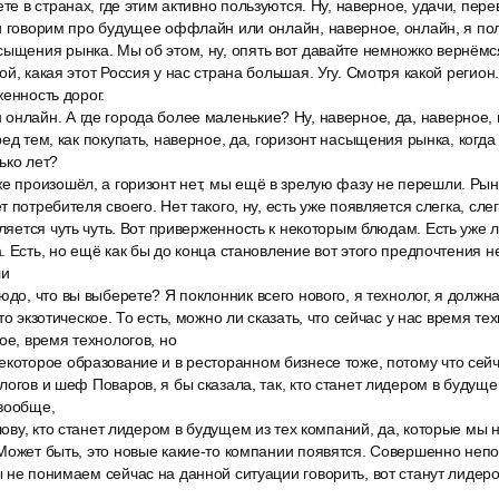
ете в странах, где этим активно пользуются. Ну, наверное, удачи, пе
и говорим про будущее оффлайн или онлайн, наверное, онлайн, я пол
сыщения рынка. Мы об этом, ну, опять вот давайте немножко вернёмс
й, какая этот Россия у нас страна большая. Угу. Смотря какой регион
женность дорог.
нлайн. А где города более маленькие? Ну, наверное, да, наверное, 
ед тем, как покупать, наверное, да, горизонт насыщения рынка, когда
ько лет?
е произошёл, а горизонт нет, мы ещё в зрелую фазу не перешли. Рын
 потребителя своего. Нет такого, ну, есть уже появляется слегка, слег
вляется чуть чуть. Вот приверженность к некоторым блюдам. Есть уже 
. Есть, но ещё как бы до конца становление вот этого предпочтения н
ли
юдо, что вы выберете? Я поклонник всего нового, я технолог, я должна
то экзотическое. То есть, можно ли сказать, что сейчас у нас время те
ое, время технологов, но
которое образование и в ресторанном бизнесе тоже, потому что сейч
логов и шеф Поваров, я бы сказала, так, кто станет лидером в будуще
 вообще,
олову, кто станет лидером в будущем из тех компаний, да, которые мы 
Может быть, это новые какие-то компании появятся. Совершенно непон
 не понимаем сейчас на данной ситуации говорить, вот станут лидером