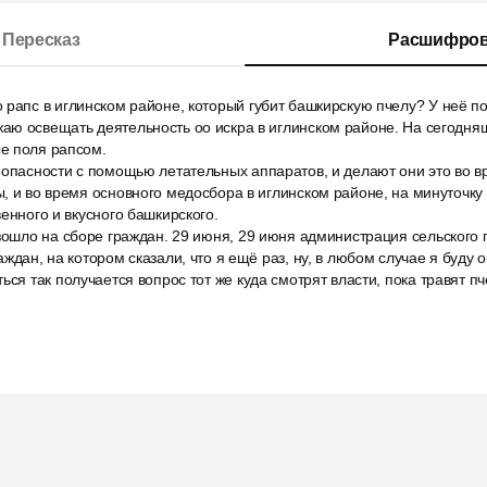
Пересказ
Расшифров
 рапс в иглинском районе, который губит башкирскую пчелу? У неё п
аю освещать деятельность оо искра в иглинском районе. На сегодня
е поля рапсом.
 опасности с помощью летательных аппаратов, и делают они это во в
, и во время основного медосбора в иглинском районе, на минуточку
венного и вкусного башкирского.
изошло на сборе граждан. 29 июня, 29 июня администрация сельского
аждан, на котором сказали, что я ещё раз, ну, в любом случае я буду
ься так получается вопрос тот же куда смотрят власти, пока травят п