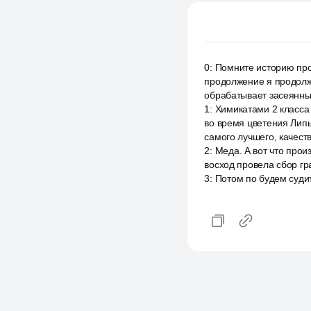
0
:
Помните историю про
продолжение я продолж
обрабатывает засеянны
1
:
Химикатами 2 класса
во время цветения Липы
самого лучшего, качест
2
:
Меда. А вот что про
восход провела сбор гр
3
:
Потом по будем судит