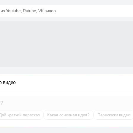
 из Youtube, Rutube, VK видео
о видео
т?
Дай краткий пересказ
Какая основная идея?
Перескажи видео