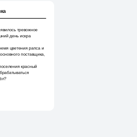
ка
оявилось тревожное
шний день искра
ремя цветения рапса и
 основного поставщика,
 поселения красный
 обрабатываться
чёл?