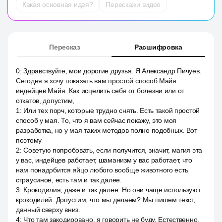
Какая основная идея?
Перескажи видео
Пересказ
Расшифровка
0
:
Здравствуйте, мои дорогие друзья. Я Александр Пичуев.
Сегодня я хочу показать вам простой способ Майя
индейцев Майя. Как исцелить себя от болезни или от
откатов, допустим,
1
:
Или тех порч, которые трудно снять. Есть такой простой
способ у мая. То, что я вам сейчас покажу, это моя
разработка, но у мая таких методов полно подобных. Вот
поэтому
2
:
Советую попробовать, если получится, значит, магия эта
у вас, индейцев работает, шаманизм у вас работает, что
нам понадобится яйцо любого вообще животного есть
страусиное, есть там и так далее.
3
:
Крокодилия, даже и так далее. Но они чаще используют
крокодилий. Допустим, что мы делаем? Мы пишем текст,
данный сверху вниз.
4
:
Что там закодировано, я говорить не буду. Естественно,