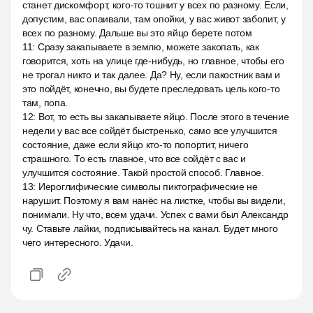
станет дискомфорт, кого-то тошнит у всех по разному. Если,
допустим, вас опаивали, там опойки, у вас живот заболит, у
всех по разному. Дальше вы это яйцо берете потом
11
:
Сразу закапываете в землю, можете закопать, как
говорится, хоть на улице где-нибудь, но главное, чтобы его
не трогал никто и так далее. Да? Ну, если пакостник вам и
это пойдёт, конечно, вы будете преследовать цель кого-то
там, попа.
12
:
Вот, то есть вы закапываете яйцо. После этого в течение
недели у вас все сойдёт быстренько, само все улучшится
состояние, даже если яйцо кто-то попортит, ничего
страшного. То есть главное, что все сойдёт с вас и
улучшится состояние. Такой простой способ. Главное.
13
:
Иероглифические символы пиктографические не
нарушит. Поэтому я вам нанёс на листке, чтобы вы видели,
понимали. Ну что, всем удачи. Успех с вами был Александр
чу. Ставьте лайки, подписывайтесь на канал. Будет много
чего интересного. Удачи.