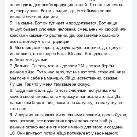
переводить для особо крадущих людей. То есть пишем на
иц сверху вниз. Вот мы видим, да, его обычно пишут
данный текст на ице или
5
:
На камне. Вот он тут идёт и продолжается. Вот чаще
пишут, бывает, слюнями человека, смешанными сахрой или
красками какими-то растений, да, обязательно красного
цвета, потому что по традиции,
6
:
Мы очищаем через родовую такую энергию, да, целую
ипостасию, но не через Бога. Юнаша. Вот здесь мы
работаем с духами.
7
:
Дальше. То есть, что мы делаем? Мы потом берём
данное яйцо. Тут у нас верх, тут низ вот этой стороной низа,
мы ложим себе на макушку. Яйцо, естественно, свежее.
Лучше. Так что у меня там камера фокус.
8
:
Когда написали, да, то есть слюнями, допустим, или
мочой своей смешали там краску и написали это все. Да,
дальше вы берете низ, ложите на макушку, на макушку вот
так ложи.
9
:
И держим несколько минут своими словами, прося Духов,
весь негатив, все проклятия порчи перенести в яйцо
данные оглаф ческие символ именно для этого и созданы.
10
:
Они впитают, потом яйцо потяжелеет, у вас немного