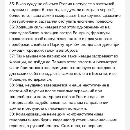
35
:
Было суждено сбыться Россия наступает в восточной
пруссии не через 6 недель, как думали немцы, а через 2,
более того, наша армия выигрывает 1 же крупное сражение
при гумбинене, заставляя отступить численно превосхо.
36
:
Ходящие силы немцев при этом одновременно на
голову разбивая в галиции австро Венгрию, французы
проваливают своё наступление на юге и едва успевают
перебросить войска к Парижу, причём это делают даже при
помощи городских такси и автобусов.
37
:
Так называемое парижское такси немцы застревают во
Франции, не дойдя до Парижа всего полсотни километров
части британского экспедиционного корпуса неожиданно
для самих себя попадают в самое пекло и в Бельгии, и во
Франции, но держатся.
38
:
Увы, неудачно завершается и наше наступление в
восточной пруссии после тяжёлых поражений при
танненберге и на мазурских озёрах Россия едва не
потеряла обе задействованные на этом направлении
армии и отступила с тяжёлыми потерями.
39
:
Командовавшие немецким контрнаступлением
генералы гинденбург и людендорф стали национальными
героями, а русский генерал Самсонов, не пережив