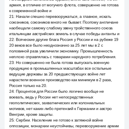
армия, в отличие от могучего флота, совершенно не готова
к современной войне и
21
:
Начали спешно перевооружаться, а главное, искать
союзников, союзников много не бывает. Поэтому англичане
наобещали самому слабому звену тройственного союза
итальянцам австрийских земель в случае победы антанты и
22
:
Всяческие другие блага Россия у России и на рубеже 19
20 веков все было неоднозначно за 25 лет мы в 2 с
половиной раза увеличили экономику. Промышленность
неплохо справлялась с товарами народного потребления.
23
:
Но совершенно не была готова выпускать военную
продукцию в промышленных масштабах все остальные
ведущие державы за 20 предшествующих войне лет
нарастили военное производство как минимум в 2 раза,
Россия только на 20.
24
:
Процентов для России было логично вообще не
воевать, ведь у России нет непосредственных
геополитических, захватнических или колониальных
мотивов, нет каких-либо претензий к Германии и австро
Венгрии, кроме защиты.
25
:
Сербии. Население не готово к затяжной войне
оппозиции, монархии неустойчивы, перевооружение армии