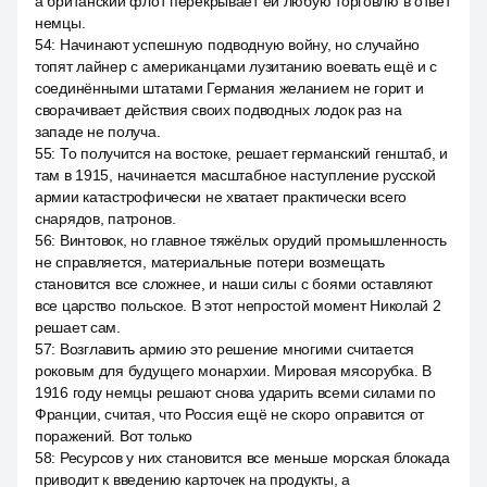
а британский флот перекрывает ей любую торговлю в ответ
немцы.
54
:
Начинают успешную подводную войну, но случайно
топят лайнер с американцами лузитанию воевать ещё и с
соединёнными штатами Германия желанием не горит и
сворачивает действия своих подводных лодок раз на
западе не получа.
55
:
То получится на востоке, решает германский генштаб, и
там в 1915, начинается масштабное наступление русской
армии катастрофически не хватает практически всего
снарядов, патронов.
56
:
Винтовок, но главное тяжёлых орудий промышленность
не справляется, материальные потери возмещать
становится все сложнее, и наши силы с боями оставляют
все царство польское. В этот непростой момент Николай 2
решает сам.
57
:
Возглавить армию это решение многими считается
роковым для будущего монархии. Мировая мясорубка. В
1916 году немцы решают снова ударить всеми силами по
Франции, считая, что Россия ещё не скоро оправится от
поражений. Вот только
58
:
Ресурсов у них становится все меньше морская блокада
приводит к введению карточек на продукты, а