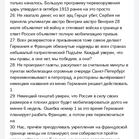
только началось. Большую программу перевооружения
царь утвердил в октябре 1913 ранее на это просто
26
:
Не хватало денег, но вот эрц Герцог убит, Сербия не
приняла ультиматум австро Венгрии австро Венгрия 28
июля объявляет ей войну и стягивает войска к границе в
ответ Россия объявляет полную мобилизацию призыв.
27
:
Всех резервистов и призывников тоже самое делают
Германия и Франция обманутые надежды во всех странах
небывалый патриотический Подъём. Каждый уверен, что
мы правы, а они нет, мы победим, а они?
28
:
Не проиграют газеты, раскупают за считанные минуты в
пунктах мобилизации огромные очереди Санкт-Петербург
переименовывают в петроград, а рестораны вычёркивают
немецкие названия из меню Германия решает действовать
1.
29
:
Немецкий генштаб уверен, что Россия в силу своих
размеров и плохих дорог будет мобилизироваться долго не
менее 6 недель. Ошибка номер 1 за это время Германия
планирует разбить Францию, а потом уже переключиться
на
30
:
Нас, причём преодолевать укрепления на французской
границе немцы не планируют, они собираются пройти