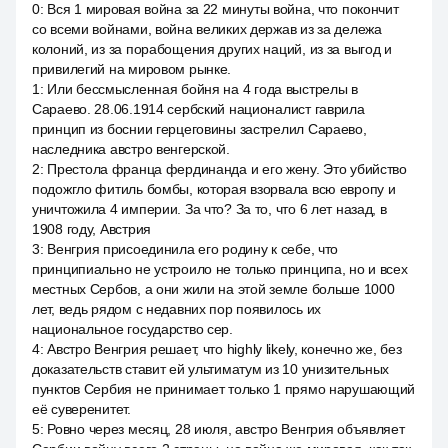
0
:
Вся 1 мировая война за 22 минуты война, что покончит
со всеми войнами, война великих держав из за дележа
колоний, из за порабощения других наций, из за выгод и
привилегий на мировом рынке.
1
:
Или бессмысленная бойня на 4 года выстрелы в
Сараево. 28.06.1914 сербский националист гаврила
принцип из боснии герцеговины застрелил Сараево,
наследника австро венгерской.
2
:
Престола франца фердинанда и его жену. Это убийство
подожгло фитиль бомбы, которая взорвала всю европу и
уничтожила 4 империи. За что? За то, что 6 лет назад, в
1908 году, Австрия
3
:
Венгрия присоединила его родину к себе, что
принципиально не устроило не только принципа, но и всех
местных Сербов, а они жили на этой земле больше 1000
лет, ведь рядом с недавних пор появилось их
национальное государство сер.
4
:
Австро Венгрия решает, что highly likely, конечно же, без
доказательств ставит ей ультиматум из 10 унизительных
пунктов Сербия не принимает только 1 прямо нарушающий
её суверенитет.
5
:
Ровно через месяц, 28 июля, австро Венгрия объявляет