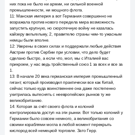
них пока не было ни армии, ни сильной военной
промышленности, ни мощного флота.
11
:
Манская империя а вот Германия совершенно не
возражала против нового передела мира возможность
запустить крупную, но скоротечную войну не казалась
кайзеру вильгельму, 2, правителю страны чем-то ужасным
немцы были вполне.
12
:
Уверены в своих силах и поддержали любые действия
Австрии против Сербии при условии, что дело будет
сделано быстро, а если что, мол, мы с Италией вас
прикроем, у нас ведь тройственный союз 1 за всех и все за
1.
13
:
В начале 20 века германская империя промышленный
гигант, который производил практически все как Китай,
сейчас только куда воинственнее она даже постепенно
ухитрилась вытеснять с неевропейских рынков ту же
великобританию.
14
:
Которая за счёт своего флота и колоний
контролировала доступ на эти рынки. Вот только колоний у
Германии было совсем немного, а великобритания со
своими кораблями могла в любой момент перекрыть
кислород всей немецкой торговле. Зато Герр.