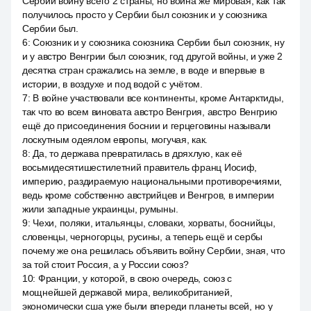
Сербии войну всего 2 страны, но война же мировая, как так
получилось просто у Сербии был союзник и у союзника
Сербии был.
6
:
Союзник и у союзника союзника Сербии был союзник, ну
и у австро Венгрии был союзник, год другой войны, и уже 2
десятка стран сражались на земле, в воде и впервые в
истории, в воздухе и под водой с учётом.
7
:
В войне участвовали все континенты, кроме Антарктиды,
так что во всем виновата австро Венгрия, австро Венгрию
ещё до присоединения боснии и герцеговины называли
лоскутным одеялом европы, могучая, как.
8
:
Да, то держава превратилась в дряхлую, как её
восьмидесятишестилетний правитель франц Иосиф,
империю, раздираемую национальными противоречиями,
ведь кроме собственно австрийцев и Венгров, в империи
жили западные украинцы, румыны.
9
:
Чехи, поляки, итальянцы, словаки, хорваты, боснийцы,
словенцы, черногорцы, русины, а теперь ещё и сербы
почему же она решилась объявить войну Сербии, зная, что
за той стоит Россия, а у России союз?
10
:
Франции, у которой, в свою очередь, союз с
мощнейшей державой мира, великобританией,
экономически сша уже были впереди планеты всей, но у