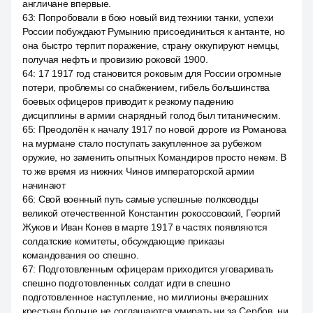
англичане впервые.
63
:
Попробовали в бою новый вид техники танки, успехи
России побуждают Румынию присоединиться к антанте, но
она быстро терпит поражение, страну оккупируют немцы,
получая нефть и провизию роковой 1900.
64
:
17 1917 год становится роковым для России огромные
потери, проблемы со снабжением, гибель большинства
боевых офицеров приводит к резкому падению
дисциплины в армии снарядный голод был титаническим.
65
:
Преодолён к началу 1917 по новой дороге из Романова
на мурмане стало поступать закупленное за рубежом
оружие, но заменить опытных Командиров просто некем. В
то же время из нижних Чинов императорской армии
начинают
66
:
Свой военный путь самые успешные полководцы
великой отечественной Константин рокоссовский, Георгий
Жуков и Иван Конев в марте 1917 в частях появляются
солдатские комитеты, обсуждающие приказы
командования оо спешно.
67
:
Подготовленным офицерам приходится уговаривать
спешно подготовленных солдат идти в спешно
подготовленное наступление, но миллионы вчерашних
крестьян больше не соглашаются умирать ни за Сербов, ни