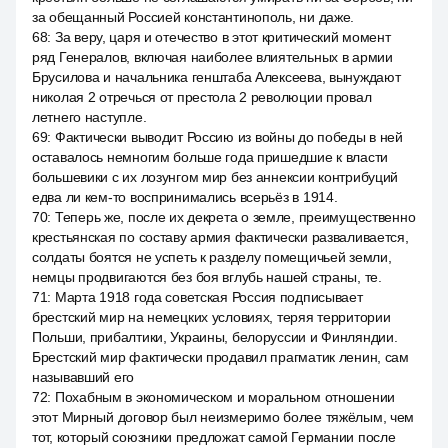
за обещанный Россией константинополь, ни даже.
68
:
За веру, царя и отечество в этот критический момент
ряд Генералов, включая наиболее влиятельных в армии
Брусилова и начальника генштаба Алексеева, вынуждают
николая 2 отречься от престола 2 революции провал
летнего наступле.
69
:
Фактически выводит Россию из войны до победы в ней
оставалось немногим больше года пришедшие к власти
большевики с их лозунгом мир без аннексии контрибуций
едва ли кем-то воспринимались всерьёз в 1914.
70
:
Теперь же, после их декрета о земле, преимущественно
крестьянская по составу армия фактически разваливается,
солдаты боятся не успеть к разделу помещичьей земли,
немцы продвигаются без боя вглубь нашей страны, те.
71
:
Марта 1918 года советская Россия подписывает
брестский мир на немецких условиях, теряя территории
Польши, прибалтики, Украины, белоруссии и Финляндии.
Брестский мир фактически продавил прагматик ленин, сам
называвший его
72
:
Похабным в экономическом и моральном отношении
этот Мирный договор был неизмеримо более тяжёлым, чем
тот, который союзники предложат самой Германии после