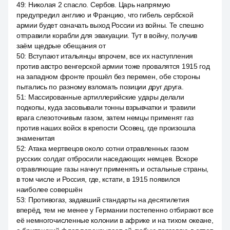
49
:
Николая 2 спасло. Сербов. Царь напрямую
предупредил англию и Францию, что гибель сербской
армии будет означать выход России из войны. Те спешно
отправили корабли для эвакуации. Тут в войну, получив
заём щедрые обещания от
50
:
Вступают итальянцы впрочем, все их наступления
против австро венгерской армии тоже провалятся 1915 год
на западном фронте прошёл без перемен, обе стороны
пытались по разному взломать позиции друг друга.
51
:
Массированные артиллерийские удары делали
подкопы, куда засовывали тонны взрывчатки и травили
врага слезоточивым газом, затем немцы применят газ
против наших войск в крепости Осовец, где произошла
знаменитая
52
:
Атака мертвецов около сотни отравленных газом
русских солдат отбросили наседающих немцев. Вскоре
отравляющие газы начнут применять и остальные страны,
в том числе и Россия, где, кстати, в 1915 появился
наиболее совершён
53
:
Противогаз, задавший стандарты на десятилетия
вперёд, тем не менее у Германии постепенно отбирают все
её немногочисленные колонии в африке и на тихом океане,