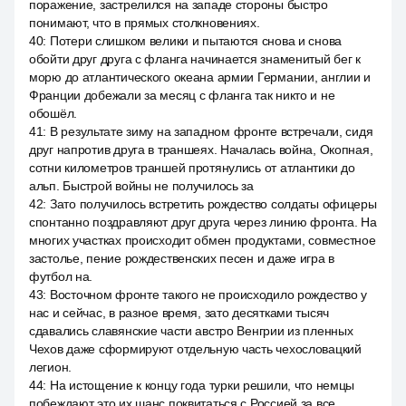
поражение, застрелился на западе стороны быстро
понимают, что в прямых столкновениях.
40
:
Потери слишком велики и пытаются снова и снова
обойти друг друга с фланга начинается знаменитый бег к
морю до атлантического океана армии Германии, англии и
Франции добежали за месяц с фланга так никто и не
обошёл.
41
:
В результате зиму на западном фронте встречали, сидя
друг напротив друга в траншеях. Началась война, Окопная,
сотни километров траншей протянулись от атлантики до
альп. Быстрой войны не получилось за
42
:
Зато получилось встретить рождество солдаты офицеры
спонтанно поздравляют друг друга через линию фронта. На
многих участках происходит обмен продуктами, совместное
застолье, пение рождественских песен и даже игра в
футбол на.
43
:
Восточном фронте такого не происходило рождество у
нас и сейчас, в разное время, зато десятками тысяч
сдавались славянские части австро Венгрии из пленных
Чехов даже сформируют отдельную часть чехословацкий
легион.
44
:
На истощение к концу года турки решили, что немцы
побеждают это их шанс поквитаться с Россией за все