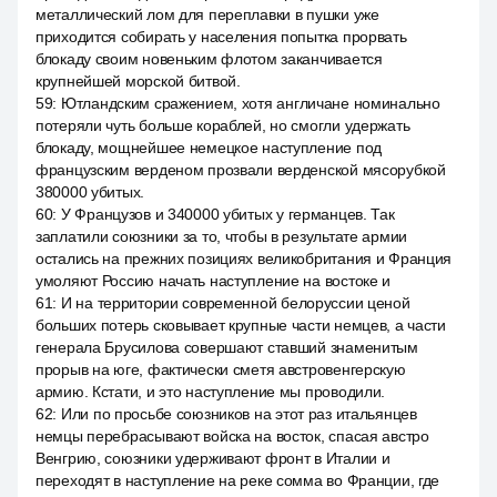
металлический лом для переплавки в пушки уже
приходится собирать у населения попытка прорвать
блокаду своим новеньким флотом заканчивается
крупнейшей морской битвой.
59
:
Ютландским сражением, хотя англичане номинально
потеряли чуть больше кораблей, но смогли удержать
блокаду, мощнейшее немецкое наступление под
французским верденом прозвали верденской мясорубкой
380000 убитых.
60
:
У Французов и 340000 убитых у германцев. Так
заплатили союзники за то, чтобы в результате армии
остались на прежних позициях великобритания и Франция
умоляют Россию начать наступление на востоке и
61
:
И на территории современной белоруссии ценой
больших потерь сковывает крупные части немцев, а части
генерала Брусилова совершают ставший знаменитым
прорыв на юге, фактически сметя австровенгерскую
армию. Кстати, и это наступление мы проводили.
62
:
Или по просьбе союзников на этот раз итальянцев
немцы перебрасывают войска на восток, спасая австро
Венгрию, союзники удерживают фронт в Италии и
переходят в наступление на реке сомма во Франции, где