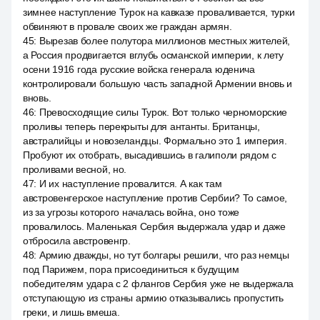
зимнее наступление Турок на кавказе проваливается, турки
обвиняют в провале своих же граждан армян.
45
:
Вырезав более полутора миллионов местных жителей,
а Россия продвигается вглубь османской империи, к лету
осени 1916 года русские войска генерала юденича
контролировали большую часть западной Армении вновь и
вновь.
46
:
Превосходящие силы Турок. Вот только черноморские
проливы теперь перекрыты для антанты. Британцы,
австралийцы и новозеландцы. Формально это 1 империя.
Пробуют их отобрать, высадившись в галиполи рядом с
проливами весной, но.
47
:
И их наступление провалится. А как там
австровенгерское наступление против Сербии? То самое,
из за угрозы которого началась война, оно тоже
провалилось. Маленькая Сербия выдержала удар и даже
отбросила австровенгр.
48
:
Армию дважды, но тут болгары решили, что раз немцы
под Парижем, пора присоединиться к будущим
победителям удара с 2 флангов Сербия уже не выдержала
отступающую из страны армию отказывались пропустить
греки, и лишь вмеша.