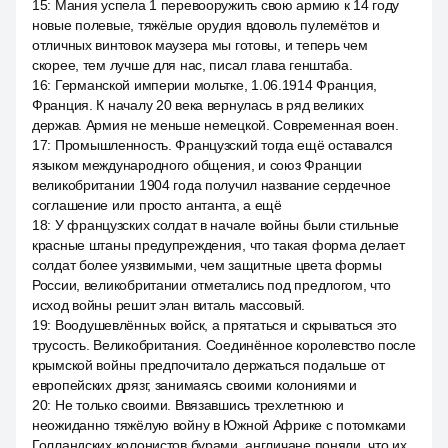
15
:
Мания успела 1 перевооружить свою армию к 14 году
новые полевые, тяжёлые орудия вдоволь пулемётов и
отличных винтовок маузера мы готовы, и теперь чем
скорее, тем лучше для нас, писал глава генштаба.
16
:
Германской империи мольтке, 1.06.1914 Франция,
Франция. К началу 20 века вернулась в ряд великих
держав. Армия не меньше немецкой. Современная воен.
17
:
Промышленность. Французский тогда ещё оставался
языком международного общения, и союз Франции
великобритании 1904 года получил название сердечное
соглашение или просто антанта, а ещё
18
:
У французских солдат в начале войны были стильные
красные штаны предупреждения, что такая форма делает
солдат более уязвимыми, чем защитные цвета формы
России, великобритании отметались под предлогом, что
исход войны решит элан виталь массовый.
19
:
Воодушевлённых войск, а прятаться и скрываться это
трусость. Великобритания. Соединённое королевство после
крымской войны предпочитало держаться подальше от
европейских дрязг, занимаясь своими колониями и
20
:
Не только своими. Ввязавшись трехлетнюю и
неожиданно тяжёлую войну в Южной Африке с потомками
Голландских колонистов бурами, англичане поняли, что их