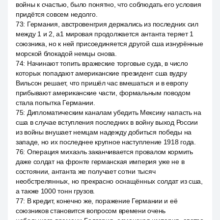
войны к счастью, было понятно, что соблюдать его условия
придётся совсем недолго.
73
:
Германия, австровенгрия держались из последних сил
между 1 и 2, a1 мировая продолжается антанта теряет 1
союзника, но к ней присоединяется другой сша изнурённые
морской блокадой немцы снова.
74
:
Начинают топить вражеские торговые суда, в число
которых попадают американские президент сша вудру
Вильсон решает, что пришёл час вмешаться и в европу
прибывают американские части, формальным поводом
стала попытка Германии.
75
:
Дипломатическим каналам убедить Мексику напасть на
сша в случае вступления последних в войну выход России
из войны внушает немцам надежду добиться победы на
западе, но их последнее крупное наступление 1918 года.
76
:
Операция михаэль заканчивается провалом кормить
даже солдат на фронте германская империя уже не в
состоянии, антанта же получает сотни тысяч
необстрелянных, но прекрасно оснащённых солдат из сша,
а также 1000 тонн грузов.
77
:
В кредит, конечно же, поражение Германии и её
союзников становится вопросом времени очень