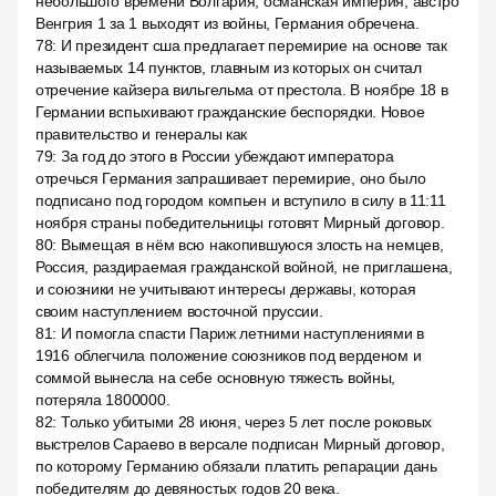
небольшого времени Болгария, османская империя, австро
Венгрия 1 за 1 выходят из войны, Германия обречена.
78
:
И президент сша предлагает перемирие на основе так
называемых 14 пунктов, главным из которых он считал
отречение кайзера вильгельма от престола. В ноябре 18 в
Германии вспыхивают гражданские беспорядки. Новое
правительство и генералы как
79
:
За год до этого в России убеждают императора
отречься Германия запрашивает перемирие, оно было
подписано под городом компьен и вступило в силу в 11:11
ноября страны победительницы готовят Мирный договор.
80
:
Вымещая в нём всю накопившуюся злость на немцев,
Россия, раздираемая гражданской войной, не приглашена,
и союзники не учитывают интересы державы, которая
своим наступлением восточной пруссии.
81
:
И помогла спасти Париж летними наступлениями в
1916 облегчила положение союзников под верденом и
соммой вынесла на себе основную тяжесть войны,
потеряла 1800000.
82
:
Только убитыми 28 июня, через 5 лет после роковых
выстрелов Сараево в версале подписан Мирный договор,
по которому Германию обязали платить репарации дань
победителям до девяностых годов 20 века.