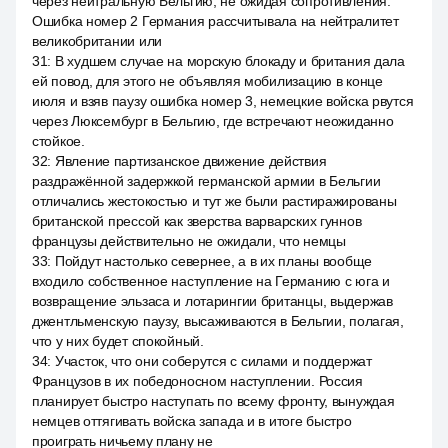
через нейтральную Бельгию, не ожидая сопротивления.
Ошибка номер 2 Германия рассчитывала на нейтралитет
великобритании или
31
:
В худшем случае на морскую блокаду и британия дала
ей повод, для этого не объявляя мобилизацию в конце
июля и взяв паузу ошибка номер 3, немецкие войска рвутся
через Люксембург в Бельгию, где встречают неожиданно
стойкое.
32
:
Явление партизанское движение действия
раздражённой задержкой германской армии в Бельгии
отличались жестокостью и тут же были растиражированы
британской прессой как зверства варварских гуннов
французы действительно не ожидали, что немцы
33
:
Пойдут настолько севернее, а в их планы вообще
входило собственное наступление на Германию с юга и
возвращение эльзаса и лотарингии британцы, выдержав
джентльменскую паузу, высаживаются в Бельгии, полагая,
что у них будет спокойный.
34
:
Участок, что они соберутся с силами и поддержат
Французов в их победоносном наступлении. Россия
планирует быстро наступать по всему фронту, вынуждая
немцев оттягивать войска запада и в итоге быстро
проиграть ничьему плану не