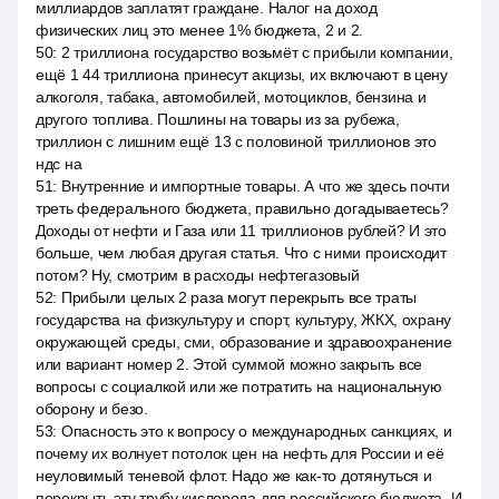
миллиардов заплатят граждане. Налог на доход
физических лиц это менее 1% бюджета, 2 и 2.
50
:
2 триллиона государство возьмёт с прибыли компании,
ещё 1 44 триллиона принесут акцизы, их включают в цену
алкоголя, табака, автомобилей, мотоциклов, бензина и
другого топлива. Пошлины на товары из за рубежа,
триллион с лишним ещё 13 с половиной триллионов это
ндс на
51
:
Внутренние и импортные товары. А что же здесь почти
треть федерального бюджета, правильно догадываетесь?
Доходы от нефти и Газа или 11 триллионов рублей? И это
больше, чем любая другая статья. Что с ними происходит
потом? Ну, смотрим в расходы нефтегазовый
52
:
Прибыли целых 2 раза могут перекрыть все траты
государства на физкультуру и спорт, культуру, ЖКХ, охрану
окружающей среды, сми, образование и здравоохранение
или вариант номер 2. Этой суммой можно закрыть все
вопросы с социалкой или же потратить на национальную
оборону и безо.
53
:
Опасность это к вопросу о международных санкциях, и
почему их волнует потолок цен на нефть для России и её
неуловимый теневой флот. Надо же как-то дотянуться и
перекрыть эту трубу кислорода для российского бюджета. И