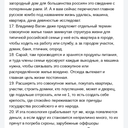
загородный дом для большинства россиян это свидание с
потерянным раем. И. А я вам сейчас перечислил главное
русское комбо под названием жизнь удалась, машина,
квартира, дача девяностые исследоват.
17
:
Владимир Вагин даже предложит отдельный термин
совокупное жилье такая замкнутая структура жизни для
типичной российской семьи у неё есть квартира в городе,
чтобы ходить на работу или службу, а за городом участок,
домик, баня, птичник, огород.
18
:
Сарай, там производятся и хранятся продукты питания,
и туда члены семьи курсируют каждые выходные, а машина
нужна, чтобы связывать это совокупное или
распределённое жилье воедино. Отсюда вытекает и
главная цель жизни постоянная.
19
:
Расширять это совокупное жилье, покупать квартиры,
участки, строить домики, кто поуспешнее, может и дворец,
где подальше отгрохать, или не 1, то есть создать себе
крепость, где спокойно переживаются все причуды
государства российского и его народа.
20
:
И эта психология срабатывает тут же, когда появляются
деньги, а если вдруг их становится неприлично много, то их
прячут в погреба схроны, зарубежные оффшоры