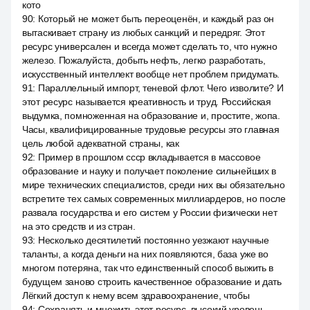
кото
90
:
Который не может быть переоценён, и каждый раз он
вытаскивает страну из любых санкций и передряг. Этот
ресурс универсален и всегда может сделать то, что нужно
железо. Пожалуйста, добыть нефть, легко разработать,
искусственный интеллект вообще нет проблем придумать.
91
:
Параллельный импорт, теневой флот. Чего изволите? И
этот ресурс называется креативность и труд. Российская
выдумка, помноженная на образование и, простите, жопа.
Часы, квалифицированные трудовые ресурсы это главная
цель любой адекватной страны, как
92
:
Пример в прошлом ссср вкладывается в массовое
образование и науку и получает поколение сильнейших в
мире технических специалистов, среди них вы обязательно
встретите тех самых современных миллиардеров, но после
развала государства и его систем у России физически нет
на это средств и из стран.
93
:
Несколько десятилетий постоянно уезжают научные
таланты, а когда деньги на них появляются, база уже во
многом потеряна, так что единственный способ выжить в
будущем заново строить качественное образование и дать
Лёгкий доступ к нему всем здравоохранение, чтобы
94
:
Сохранять и множить этот ресурс, высокий уровень