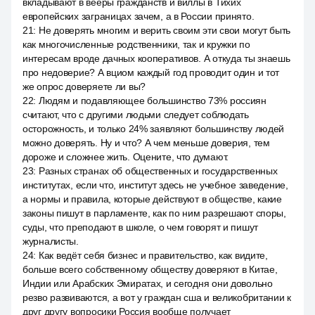
вкладывают в вееры гражданств и виллы в Тихих
европейских заграницах зачем, а в России принято.
21
:
Не доверять многим и верить своим эти свои могут быть
как многочисленные родственники, так и кружки по
интересам вроде дачных кооперативов. А откуда ты знаешь
про недоверие? А вциом каждый год проводит один и тот
же опрос доверяете ли вы?
22
:
Людям и подавляющее большинство 73% россиян
считают, что с другими людьми следует соблюдать
осторожность, и только 24% заявляют большинству людей
можно доверять. Ну и что? А чем меньше доверия, тем
дороже и сложнее жить. Оцените, что думают.
23
:
Разных странах об общественных и государственных
институтах, если что, институт здесь не учебное заведение,
а нормы и правила, которые действуют в обществе, какие
законы пишут в парламенте, как по ним разрешают споры,
суды, что преподают в школе, о чем говорят и пишут
журналисты.
24
:
Как ведёт себя бизнес и правительство, как видите,
больше всего собственному обществу доверяют в Китае,
Индии или Арабских Эмиратах, и сегодня они довольно
резво развиваются, а вот у граждан сша и великобритании к
друг другу вопросики Россия вообще получает