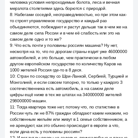
человека условия непроходимые болота, леса и вечная
мерзлота столетиями здесь борются с природой.
8
:
Набегами соседей, несправедливостью, но при этом как-
то строят управляемое государство и каждый раз
объединяются, побеждают и растут дальше так в чем же на
самом деле сила России и в чем её слабость или это на
самом деле одно и то же?
9
:
Что есть почти у половины россиян машина? Ну нет,
несмотря на то, что по дорогам страны ездит уже 46000000
автомобилей, и это больше, чем практически в любом
другом европейском государстве по количеству Каров на
1000 жителей Россия где-то в 8 деся.
10
:
Стран по соседству со Шри-Ланкой, Сербией, Турцией и
Монголией, и если совсем топорно, то только у каждого 3
соотечественника есть автомобиль, а на самом деле
цифры ещё ниже в тех же штатах на 340000000 жителей
298000000 машин.
11
:
Тогда квартира тоже нет, потому что, по статистике в
России чуть ли не 87% граждан обладают каким никаким, но
собственным жильём или живут в 1 семье собственником, а
не арендуют, как это обычно происходит в европе а что,
если дача есть у половины россиян?
12
:
И вот тут вы правы на садовые, приусадебные и дачные