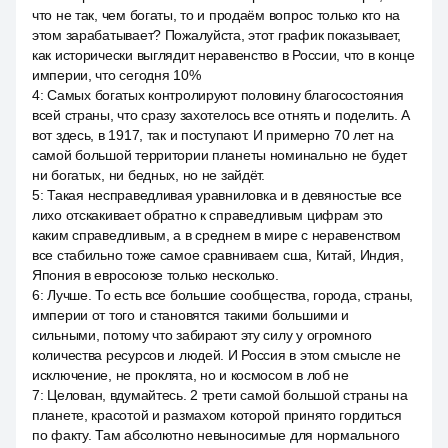
что не так, чем богаты, то и продаём вопрос только кто на
этом зарабатывает? Пожалуйста, этот график показывает,
как исторически выглядит неравенство в России, что в конце
империи, что сегодня 10%
4
:
Самых богатых контролируют половину благосостояния
всей страны, что сразу захотелось все отнять и поделить. А
вот здесь, в 1917, так и поступают. И примерно 70 лет на
самой большой территории планеты номинально не будет
ни богатых, ни бедных, но не зайдёт.
5
:
Такая несправедливая уравниловка и в девяностые все
лихо отскакивает обратно к справедливым цифрам это
каким справедливым, а в среднем в мире с неравенством
все стабильно тоже самое сравниваем сша, Китай, Индия,
Япония в евросоюзе только несколько.
6
:
Лучше. То есть все большие сообщества, города, страны,
империи от того и становятся такими большими и
сильными, потому что забирают эту силу у огромного
количества ресурсов и людей. И Россия в этом смысле не
исключение, не проклята, но и космосом в лоб не
7
:
Целован, вдумайтесь. 2 трети самой большой страны на
планете, красотой и размахом которой принято гордиться
по факту. Там абсолютно невыносимые для нормального