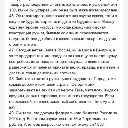
товары распределяются опять же планово, и условный зил
130, каким бы устаревшим он не был, даже восьмидесятые.
46
:
Он гарантированно продаётся как внутри союза, так и в
какую-нибудь Болгарию или гдр, а из Будапешта в Москву
едут венгерские икарусы, но когда коммунистическая
конструкция рухнет, бывшие союзники переключаются
покупать более дешёвые и качественные товары из других
стран и в итоге.
47
:
Сегодня нет ни Зила в России, ни икаруса в Венгрии, а
за те предприятия, что продают за границу по настоящему
востребованные товары, энергоресурсы, в девяностые
развернётся отчаянная прихватизация, правда, в нулевые и
десятые этими денежными потоками.
48
:
Заботливо начнёт рулить уже государство. Перед вами
самые дорогие компании страны. Сегодня они
зарабатывают на тех самых нефти, Газе, металлах, выдают
кредиты, держат торговлю, и во многих государство. Если
не основной, то очень заметный собственник. Почему это
ва?
49
:
Считаем, это доходы федерального бюджета России за
2024 год. Всего там внушительные 36 и 7 триллионов
рублей. А теперь вопрос, как они там окажутся? 338