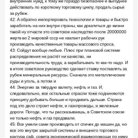
внутренних нужд, к тому же гораздо безопаснее и выгоднее
действовать по короткому торговому циклу, продать сырье
за рубеж.
42
:
А обратно импортировать технологии и товары и быстро
заработать на них внутри страны, как докатиться до жизни
такой ну отчасти это советское наследство после 20000000
жертв во 2 мировой ссср не хватает рабочих рук
производить качественные товары массового спроса.
43
:
Сойдут вообще любые. Плюс при плановой системе
распределения не растёт ни качество, ни
производительность труда, а зарабатывать то как-то надо. И
в итоге советское руководство сделает ставку поставлять за
рубеж минеральные ресурсы. Сначала это металлические
руды и уголь, а потом и
44
:
Энергию за твёрдую валюту, нефть и газ. И,
следовательно, все остальные отрасли тоже подчиняются
принципу добывать больше и продавать дальше. Страна
под это дело строит нефти, и газопроводы, и железные
дороги. Погоди, что ты рассказываешь, в Советском союзе
не только нефть и газ продавали.
45
:
Все умели сами производить от спичек до машин да, но
все это внутри закрытой системы и внешнего торгового
контура сэф, совета экономической взаимопомощи по нему