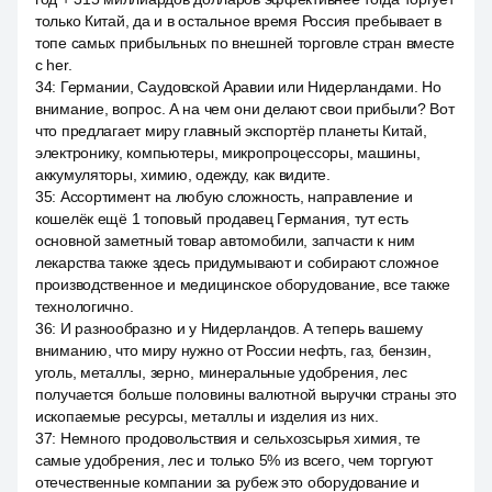
только Китай, да и в остальное время Россия пребывает в
топе самых прибыльных по внешней торговле стран вместе
с her.
34
:
Германии, Саудовской Аравии или Нидерландами. Но
внимание, вопрос. А на чем они делают свои прибыли? Вот
что предлагает миру главный экспортёр планеты Китай,
электронику, компьютеры, микропроцессоры, машины,
аккумуляторы, химию, одежду, как видите.
35
:
Ассортимент на любую сложность, направление и
кошелёк ещё 1 топовый продавец Германия, тут есть
основной заметный товар автомобили, запчасти к ним
лекарства также здесь придумывают и собирают сложное
производственное и медицинское оборудование, все также
технологично.
36
:
И разнообразно и у Нидерландов. А теперь вашему
вниманию, что миру нужно от России нефть, газ, бензин,
уголь, металлы, зерно, минеральные удобрения, лес
получается больше половины валютной выручки страны это
ископаемые ресурсы, металлы и изделия из них.
37
:
Немного продовольствия и сельхозсырья химия, те
самые удобрения, лес и только 5% из всего, чем торгуют
отечественные компании за рубеж это оборудование и