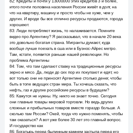
82
:
Кредиты и почти у 13000000 этих кредитов 3 и более,
итого почти половина населения России живёт в долг, на
что на квартиру, машину и просто чтобы не хуже, чем у
других. И вроде бы все отлично ресурсы продаются, города
хорошеют.
83
:
Люди потребляют жизнь, то налаживается. Помните
видео про Аргентину? Я рассказывал, что в начале 20 века
это довольно богатая страна. Мигранты думают, куда
вообще лучше поехать в сша или в Буэнос-Айрес метро.
Там, кстати, появится раньше нашей революции. Но
проблема Аргентины
84
:
Том, что там сделают ставку на традиционные ресурсы
зерно и мясо. Да, люди до сих пор их покупают и едят, но
вот только они не приносят Аргентине столько денег, чтобы
быть в топе ведущих стран мира. Ты хочешь сказать, что
нефть, газ и другие российские ресурсы в будущем?
85
:
Кажутся не нужны. Ну, никто не знает точно. Сегодня
они главные товары мировой торговли. Но ведь других
сложных и прибыльных товаров вместе гораздо больше. А
сколько там России? Окей, тогда что нужно поменять, чтобы
там оказаться? А вот уже более 30 лет это главный вопрос.
И государство как
86
:
Богатырь перед былинным камнем застыла перед его