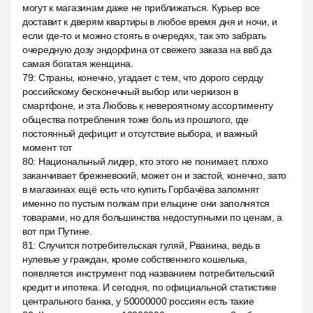
могут к магазинам даже не приближаться. Курьер все
доставит к дверям квартиры в любое время дня и ночи, и
если где-то и можно стоять в очередях, так это забрать
очередную дозу эндорфина от свежего заказа на ввб да
самая богатая женщина.
79
:
Страны, конечно, угадает с тем, что дорого сердцу
российскому бесконечный выбор или черкизон в
смартфоне, и эта Любовь к невероятному ассортименту
общества потребления тоже боль из прошлого, где
постоянный дефицит и отсутствие выбора, и важный
момент тот
80
:
Национальный лидер, кто этого не понимает, плохо
заканчивает брежневский, может он и застой, конечно, зато
в магазинах ещё есть что купить Горбачёва запомнят
именно по пустым полкам при ельцине они заполнятся
товарами, но для большинства недоступными по ценам, а
вот при Путине.
81
:
Случится потребительская гуляй, Рванина, ведь в
нулевые у граждан, кроме собственного кошелька,
появляется инструмент под названием потребительский
кредит и ипотека. И сегодня, по официальной статистике
центрального банка, у 50000000 россиян есть такие