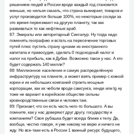
решением людей в России вроде каждый год становится
меньше, но нельзя сказать, что страна вымирает, товаров и
услуг производится больше 100%, но некоторые соседи за
это время переезжают на другую планету, так как
развиваться то как нефтяные араб.
87
:
Эмираты или авторитарный Сингапур. Ну тогда надо
поменять географию и встать на пересечение торговых
путей плюс пустить страну цунами из иностранного
капитала и правосудия, сделать 0 подоходный налог и
налог на прибыль, как в Дубае. Возможно такое у нас. А кто
будет содержать 140 милли?
88
:
Миллионное население и самую распределённую
инфраструктуру на планете, а может взять пример с южной
кореи и из небольших компаний строить мощные
корпорации, как их чеболи вроде самсунга, хенде или lg ну
тоже не вариант в корейском обществе сильны
кровнородственные связи и человек там.
89
:
Признает, что он есть часть чего-то большого. А вы
помните, как у нас доверяют друг другу, государству и
компаниям? Своя рубашка будет всегда ближе к телу. Да,
вообще, честно говоря, я уже никому не верю и ничего не
жду. Но все-таки есть в России 1 важный ресурс будущего,