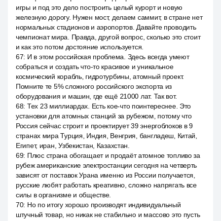
игры и под это дело построить целый курорт и новую
железную дорогу. Нужен мост, делаем саммит, в стране нет
нормальных стадионов и аэропортов. Давайте проводить
чемпионат мира. Правда, другой вопрос, сколько это стоит
и как это потом достояние используется.
67
:
И в этом российская проблема. Здесь всегда умеют
собраться и создать что-то красивое и уникальное
космический корабль, гидротурбины, атомный проект.
Помните те 5% сложного российского экспорта из
оборудования и машин, где ещё 21000 лат. Так вот.
68
:
Тех 23 миллиардах. Есть кое-что поинтереснее. Это
установки для атомных станций за рубежом, потому что
Россия сейчас строит и проектирует 39 энергоблоков в 9
странах мира Турция, Индия, Венгрия, бангладеш, Китай,
Египет, иран, Узбекистан, Казахстан.
69
:
Плюс страна обогащает и продаёт атомное топливо за
рубеж американские электростанции сегодня на четверть
зависят от поставок Урана именно из России получается,
русские любят работать креативно, сложно напрягать все
силы в организме и обществе.
70
:
Но по итогу хорошо производят индивидуальный
штучный товар, но никак не стабильно и массово это пусть