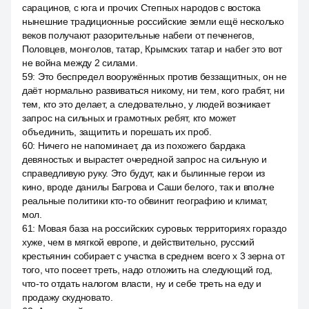
сарацинов, с юга и прочих Степных народов с востока
нынешние традиционные российские земли ещё несколько
веков получают разорительные набеги от печенегов,
Половцев, монголов, татар, Крымских татар и набег это вот
не война между 2 силами.
59
:
Это беспредел вооружённых против беззащитных, он не
даёт нормально развиваться никому, ни тем, кого грабят, ни
тем, кто это делает, а следовательно, у людей возникает
запрос на сильных и грамотных ребят, кто может
объединить, защитить и порешать их проб.
60
:
Ничего не напоминает, да из похожего бардака
девяностых и вырастет очередной запрос на сильную и
справедливую руку. Это будут, как и былинные герои из
кино, вроде данилы Багрова и Саши белого, так и вполне
реальные политики кто-то обвинит географию и климат,
мол.
61
:
Мовая база на российских суровых территориях гораздо
хуже, чем в мягкой европе, и действительно, русский
крестьянин собирает с участка в среднем всего x 3 зерна от
того, что посеет треть, надо отложить на следующий год,
что-то отдать налогом власти, ну и себе треть на еду и
продажу скудновато.