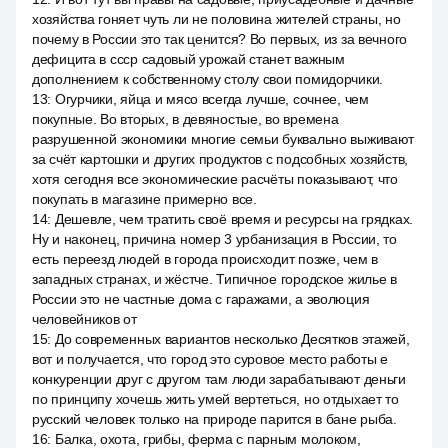
хозяйства гоняет чуть ли не половина жителей страны, но
почему в России это так ценится? Во первых, из за вечного
дефицита в ссср садовый урожай станет важным
дополнением к собственному столу свои помидорчики.
13
:
Огурчики, яйца и мясо всегда лучше, сочнее, чем
покупные. Во вторых, в девяностые, во времена
разрушенной экономики многие семьи буквально выживают
за счёт картошки и других продуктов с подсобных хозяйств,
хотя сегодня все экономические расчёты показывают, что
покупать в магазине примерно все.
14
:
Дешевле, чем тратить своё время и ресурсы на грядках.
Ну и наконец, причина номер 3 урбанизация в России, то
есть переезд людей в города происходит позже, чем в
западных странах, и жёстче. Типичное городское жилье в
России это не частные дома с гаражами, а эволюция
человейников от
15
:
До современных вариантов несколько Десятков этажей,
вот и получается, что город это суровое место работы e
конкуренции друг с другом там люди зарабатывают деньги
по принципу хочешь жить умей вертеться, но отдыхает то
русский человек только на природе парится в бане рыба.
16
:
Балка, охота, грибы, ферма с парным молоком,