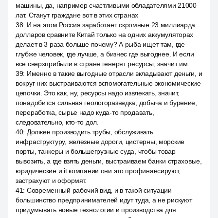
машины, да, например счастливыми обладателями 21000
лат. Станут граждане вот в этих странах
38
:
И на этом Россия заработает скромные 23 миллиарда
долларов сравните Китай только на одних аккумуляторах
делает в 3 раза больше почему? А рыба ищет там, где
глубже человек, где лучше, а бизнес где выгоднее. И если
все сверхприбыли в стране генерят ресурсы, значит им.
39
:
Именно в такие выгодные отрасли вкладывают деньги, и
вокруг них выстраиваются вспомогательные экономические
цепочки. Это как, ну, ресурсы надо извлекать, значит,
понадобится сильная геологоразведка, добыча и бурение,
переработка, сырье надо куда-то продавать,
следовательно, кто-то дол.
40
:
Должен производить трубы, обслуживать
инфраструктуру, железные дороги, цистерны, морские
порты, танкеры и большегрузные суда, чтобы товар
вывозить, а где взять деньги, выстраиваем банки страховые,
юридические и it компании они это профинансируют,
застрахуют и оформят.
41
:
Современный рабочий вид, и в такой ситуации
большинство предпринимателей идут туда, а не рискуют
придумывать новые технологии и производства для