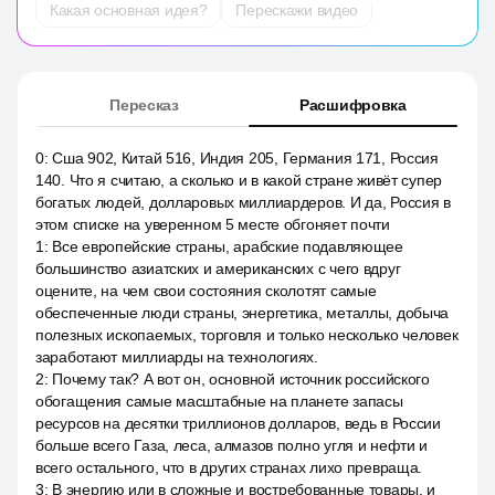
Какая основная идея?
Перескажи видео
Пересказ
Расшифровка
0
:
Сша 902, Китай 516, Индия 205, Германия 171, Россия
140. Что я считаю, а сколько и в какой стране живёт супер
богатых людей, долларовых миллиардеров. И да, Россия в
этом списке на уверенном 5 месте обгоняет почти
1
:
Все европейские страны, арабские подавляющее
большинство азиатских и американских с чего вдруг
оцените, на чем свои состояния сколотят самые
обеспеченные люди страны, энергетика, металлы, добыча
полезных ископаемых, торговля и только несколько человек
заработают миллиарды на технологиях.
2
:
Почему так? А вот он, основной источник российского
обогащения самые масштабные на планете запасы
ресурсов на десятки триллионов долларов, ведь в России
больше всего Газа, леса, алмазов полно угля и нефти и
всего остального, что в других странах лихо превраща.
3
:
В энергию или в сложные и востребованные товары, и