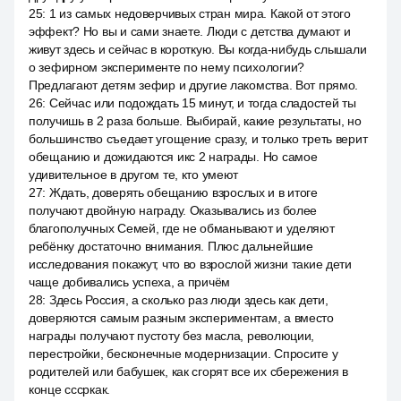
25
:
1 из самых недоверчивых стран мира. Какой от этого
эффект? Но вы и сами знаете. Люди с детства думают и
живут здесь и сейчас в короткую. Вы когда-нибудь слышали
о зефирном эксперименте по нему психологии?
Предлагают детям зефир и другие лакомства. Вот прямо.
26
:
Сейчас или подождать 15 минут, и тогда сладостей ты
получишь в 2 раза больше. Выбирай, какие результаты, но
большинство съедает угощение сразу, и только треть верит
обещанию и дожидаются икс 2 награды. Но самое
удивительное в другом те, кто умеют
27
:
Ждать, доверять обещанию взрослых и в итоге
получают двойную награду. Оказывались из более
благополучных Семей, где не обманывают и уделяют
ребёнку достаточно внимания. Плюс дальнейшие
исследования покажут, что во взрослой жизни такие дети
чаще добивались успеха, а причём
28
:
Здесь Россия, а сколько раз люди здесь как дети,
доверяются самым разным экспериментам, а вместо
награды получают пустоту без масла, революции,
перестройки, бесконечные модернизации. Спросите у
родителей или бабушек, как сгорят все их сбережения в
конце сссркак.