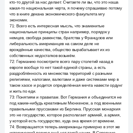
кто-то другой за нас делает. Считаете ли вы, что это наша
какая-то национальная черта, я почему спрашиваю потому
что в книге декана экономического факультета мгу
экономик.
71
:
Всего есть интересная мысль, что знаменитые
национальные принципы стран например, порядок у
немцев, свобода равенства, братства у Французов или
либеральность американцев на самом деле не
врождённые качества, общество вырабатывает их из
собственных недостатков возьмём.
72
:
Германию посмотрите всего пару столетий назад в
европе вообще то нет такой единой страны, а есть
раздроблённость из множества территорий с разными
религиями, налогами, валютами и даже системами мер в
таком хаосе и родится определённая мечта навести ордунг
и жить по еди.
73
:
Понятиям и правилам. Вот Германия и объединится не
под каким-нибудь креативным Мюнхеном, а под военными
правильными пруссаками из Берлина. Прусская монархия
это не государство, которое располагает армией, а армия,
у которой есть государство, куда она время от времени.
74
:
Возвращается теперь американцы примерно в этот же
исторический период ещё нет такой нации. В Северную