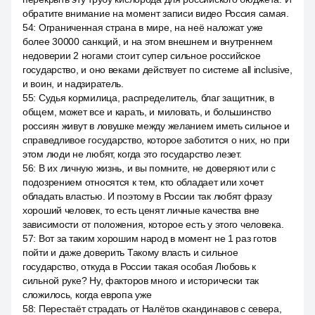
обратите внимание на момент записи видео Россия самая.
54
:
Ограниченная страна в мире, на неё наложат уже
более 30000 санкций, и на этом внешнем и внутреннем
недоверии 2 ногами стоит супер сильное российское
государство, и оно веками действует по системе all inclusive,
и воин, и надзиратель.
55
:
Судья кормилица, распределитель, благ защитник, в
общем, может все и карать, и миловать, и большинство
россиян живут в ловушке между желанием иметь сильное и
справедливое государство, которое заботится о них, но при
этом люди не любят, когда это государство лезет.
56
:
В их личную жизнь, и вы помните, не доверяют или с
подозрением относятся к тем, кто обладает или хочет
обладать властью. И поэтому в России так любят фразу
хороший человек, то есть ценят личные качества вне
зависимости от положения, которое есть у этого человека.
57
:
Вот за таким хорошим народ в момент не 1 раз готов
пойти и даже доверить Такому власть и сильное
государство, откуда в России такая особая Любовь к
сильной руке? Ну, факторов много и исторически так
сложилось, когда европа уже
58
:
Перестаёт страдать от Налётов скандинавов с севера,