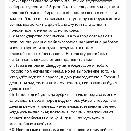
62
:
А европейские то коллеги при тех же трудозатратах
собирают урожая в 2 3 раза больше, следовательно, там и
налогов больше собирают и себе оставляют, а значит они
там все богаче и независимее, а тут в случае неурожая или
войны, кроме как на царя батюшку или на Барина и
положиться то не на кого, но по факт.
63
:
И государство российское, и его народ совпадают в
главном это умение мобилизоваться напряжённо работать
какое-то время и получить результат, а потом
расслабляться, лёжа на печи. Вот как эту российскую
особенность описывает иностранец бывший.
64
:
Глава автоваза Швед бу инге Андерссон я люблю
Россию по многим причинам, но на выполнение того, на
что уйдёт неделя в европе, я даю руководителю в России 1
день, почему, если я дам ему неделю, все равно он будет
делать все?
65
:
В последний день да зубрить в ночь перед экзаменом,
затаскивать проект перед дедлайном, убирать город, или
делать ремонт к приезду начальника, или менять резину,
когда уже выпал снег, поэтому в России и предпочитают
решать проблемы не каждый день и по чуть чуть, а
масштабными мобили.
66
:
Иционными проектами вроде провести олимпийские