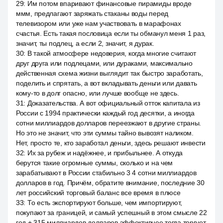
29
:
Им потом впаривают финансовые пирамиды вроде
ммм, предлагают заряжать стаканы воды перед
телевизором или уже нам участвовать в марафонах
счастья. Есть такая пословица если ты обманул меня 1 раз,
значит, ты подлец, а если 2, значит, я дурак.
30
:
В такой атмосфере недоверия, когда многие считают
друг друга или подлецами, или дураками, максимально
действенная схема жизни выглядит так быстро заработать,
поделить и спрятать, а вот вкладывать деньги или давать
кому-то в долг опасно, или лучше вообще не здесь.
31
:
Доказательства. А вот официальный отток капитала из
России с 1994 практически каждый год десятки, а иногда
сотни миллиардов долларов переезжают в другие страны.
Но это не значит, что эти суммы тайно вывозят наликом.
Нет, просто те, кто заработал деньги, здесь решают инвести
32
:
Их за рубеж и надёжнее, и прибыльнее. А откуда
берутся такие огромные суммы, сколько и на чем
зарабатывают в России стабильно 3 4 сотни миллиардов
долларов в год. Причём, обратите внимание, последние 30
лет российский торговый баланс все время в плюсе
33
:
То есть экспортируют больше, чем импортируют,
покупают за границей, и самый успешный в этом смысле 22
год + 315 миллиардов долларов эффективнее тогда торгует