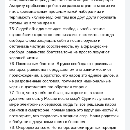
Америку прибывают ребята из разных стран, и многие из
них с криминальным прошлым какой либерализм и
терпимость к ближнему, они там все друг друга поубивать
готовы, но в то же время.
75
:
Людей объединяет идея свободы, чтобы всякие
европейские короли не вмешивались в их жизнь, отсюда
свобода слова защищать себя и носить оружие и
отстаивать частную собственность, ну а французские
свобода, равенство братства тоже не просто лозунг от
хорошей жизни.
76
:
Пшеничным багетом. В руках свобода от произвола
монарха, равенство перед законом вне зависимости от
происхождения, а братство, что народ это единое целое, а
не разрозненные сословия, получается национальные
черты и достижения это обратная сторона.
77
:
Того, чего у тебя не было, вы спросите, а какие
достижения есть у России после ссср? Одни из лучших в
мире электронных сервисов, когда ты все решаешь парой
свайпов в смартфоне, почему здесь это вдруг ценность? А
посмотрите, что творилось в позднем ссср. Наши родители
и бабушки с дедушками стоят в бесконеч.
78
:
Очередях за всем. Но теперь жители крупных городов