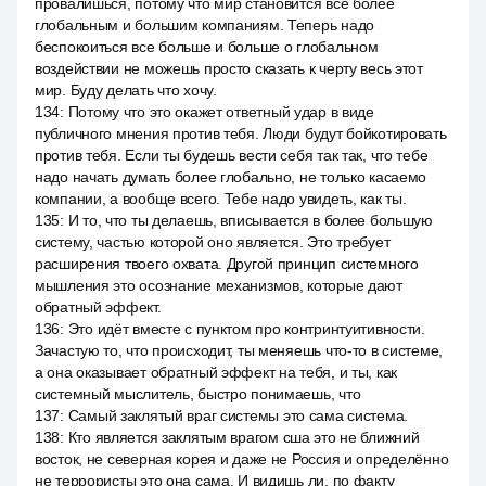
провалишься, потому что мир становится все более
глобальным и большим компаниям. Теперь надо
беспокоиться все больше и больше о глобальном
воздействии не можешь просто сказать к черту весь этот
мир. Буду делать что хочу.
134
:
Потому что это окажет ответный удар в виде
публичного мнения против тебя. Люди будут бойкотировать
против тебя. Если ты будешь вести себя так так, что тебе
надо начать думать более глобально, не только касаемо
компании, а вообще всего. Тебе надо увидеть, как ты.
135
:
И то, что ты делаешь, вписывается в более большую
систему, частью которой оно является. Это требует
расширения твоего охвата. Другой принцип системного
мышления это осознание механизмов, которые дают
обратный эффект.
136
:
Это идёт вместе с пунктом про контринтуитивности.
Зачастую то, что происходит, ты меняешь что-то в системе,
а она оказывает обратный эффект на тебя, и ты, как
системный мыслитель, быстро понимаешь, что
137
:
Самый заклятый враг системы это сама система.
138
:
Кто является заклятым врагом сша это не ближний
восток, не северная корея и даже не Россия и определённо
не террористы это она сама. И видишь ли, по факту