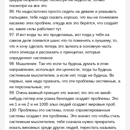
посмотри на все это.
96
:
Но недостаточно просто сидеть на диване и указывать
пальцами, тебе надо сказать хорошо, что мы не понимаем
касаемо этих проблем, откуда все это берётся, что создаёт
их, какие силы работают тут.
97
:
И вот когда ты это проделаешь, вот тогда у тебя на
самом деле появится шанс что-то поменять к лучшему, то,
что я хочу сделать теперь это залезть в основную часть
этого эпизода и рассказать о принципах, которые
определяют системное
98
:
Мышление. Так что если ты будешь думать в этом
направлении, используя эти ценности, тогда ты будешь
системным мыслителем, а если нет, тогда не будешь. Во
первых, нам надо признать, что эти проблемы системные, а
не персональные, это
99
:
Очень важный принцип это значит, что это не какой-
нибудь гитлер или усама бенладен создаёт проблемы. Это
не 1 и не 2 и не 1000 злых людей создают мировые проб.
100
:
Проблемы это системы, плохо спроектированные
системы создают эти проблемы. Это значит, что чтобы стать
системным мыслителем, тебе сначала нужно прекратить
искать виновных среди других людей, перестать называть