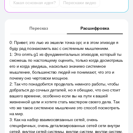
Какая основная идея?
Перескажи видео
Пересказ
Расшифровка
0
:
Привет, это лью из экшели точка орг, и в этом эпизоде я
буду рад познакомить вас с системным мышлением.
1
:
Это опять g1 из фундаментальных эпизодов, который ты
сможешь по настоящему оценить, только когда досмотришь
его и когда увидишь, насколько значимо системное
мышление, большинство людей не понимают, что это и
почему оно чертовски мощное.
2
:
Так что понадобится проделать немного работы, чтобы
добраться до сочных деталей, но я обещаю, что оно стоит
вашего времени, особенно если вы на пути к вашей
жизненной цели и хотите стать мастером своего дела. Так
что же такое системное мышление это способ посмотреть
на мир.
3
:
Как на набор взаимосвязанных сетей, очень
специфичных, очень детализированных сетей сети внутри
сетей, внутри сетей системы, внутри систем, внутри систем,