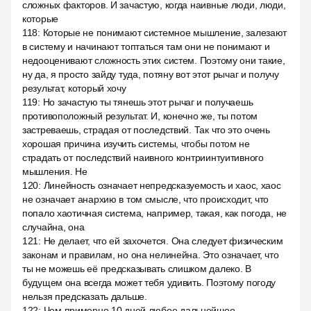
сложных факторов. И зачастую, когда наивные люди, люди,
которые
118
:
Которые не понимают системное мышление, залезают
в систему и начинают топтаться там они не понимают и
недооценивают сложность этих систем. Поэтому они такие,
ну да, я просто зайду туда, потяну вот этот рычаг и получу
результат, который хочу
119
:
Но зачастую ты тянешь этот рычаг и получаешь
противоположный результат. И, конечно же, ты потом
застреваешь, страдая от последствий. Так что это очень
хорошая причина изучить системы, чтобы потом не
страдать от последствий наивного контриинтуитивного
мышления. Не
120
:
Линейность означает непредсказуемость и хаос, хаос
не означает анархию в том смысле, что происходит, что
попало хаотичная система, например, такая, как погода, не
случайна, она
121
:
Не делает, что ей захочется. Она следует физическим
законам и правилам, но она нелинейна. Это означает, что
ты не можешь её предсказывать слишком далеко. В
будущем она всегда может тебя удивить. Поэтому погоду
нельзя предсказать дальше.
122
:
Чем примерно 10 дней любое дальнейшее