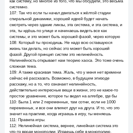
как систему, но многое из того, что мы обсудили, это весьма
системно.
107
:
Так что если ты начал двигаться к жёлтой стадии
спиральной динамики, хорошей идеей будет начать
смотреть через эдакие линзы, эта система, и эта система, и
эта, ты идёшь по улице и начинаешь видеть все как
системы, и это может быть хорошей фазой, через которую
108
:
Который ты проходишь. Не надо всю оставшуюся
жизнь так делать, но сейчас это может быть хорошей
фазой. Другой принцип систем это нелинейность.
Нелинейность открывает нам теорию хаоса. Это тоже очень
сложная тема.
109
:
А также красивая тема. Жаль, что у меня нет времени
сейчас её рассказать. Возможно, в будущем эпизоде
расскажу, но а то, что означает нелинейность,
действительно интересные вещи в жизни, это не какое-то
простое уравнение, которое ты видел на алгебре, где бы
110
:
Была 1 или 2 переменных, там сотни, если не 1000
переменных, и все они влияют друг на друга. И то, что это
значит на практике, когда играешь в игру, ты меняешь
111
:
Правила игры.
112
:
Нелинейная система, вернее, линейная система это
что-то вроде монополии. Играешь себе в монополию.