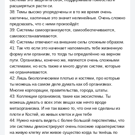
расширяться расти си.
38
:
Темы высоко упорядочены и в то же время очень
хаотичны, хаотичные это значит нелинейные. Очень сложно
предсказать, что с ними произойдёт.
39
:
Системы самоорганизуются, самообеспечиваются,
самовосстанавливаются.
40
:
Системы отвечают на внешние силы сложным образом.
41
:
Так что если это начинает напоминать тебе жизненную
форму или организм, то тогда ты определённо на верном
пути. Организмы, конечно же, являются очень сложными
системами, но есть также и много других систем, которые
не ограничиваются.
42
:
Лишь биологическими плотью и костями, про которые
ты можешь на самом деле думать как об организмах.
Многие корпорации, правительства, города, штаты.
43
:
Коллекции организмов, такие как экосистемы. Ты
можешь думать о всех этих вещах как нечто вроде
метаорганизма. И не так важно то, что они не сделаны из
плоти и Костей, из живых клеток и днк тебе
44
:
Нужно начать видеть с более большой перспективы, что
эти системы демонстрируют очень похожие характеристики
на живую клетку или живое существо когда ты ткнёшь по