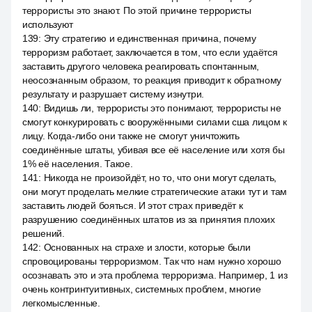
террористы это знают. По этой причине террористы
используют
139
:
Эту стратегию и единственная причина, почему
терроризм работает, заключается в том, что если удаётся
заставить другого человека реагировать спонтанным,
неосознанным образом, то реакция приводит к обратному
результату и разрушает систему изнутри.
140
:
Видишь ли, террористы это понимают, террористы не
смогут конкурировать с вооружёнными силами сша лицом к
лицу. Когда-либо они также не смогут уничтожить
соединённые штаты, убивая все её население или хотя бы
1% её населения. Такое.
141
:
Никогда не произойдёт, но то, что они могут сделать,
они могут проделать мелкие стратегические атаки тут и там
заставить людей бояться. И этот страх приведёт к
разрушению соединённых штатов из за принятия плохих
решений.
142
:
Основанных на страхе и злости, которые были
спровоцированы терроризмом. Так что нам нужно хорошо
осознавать это и эта проблема терроризма. Например, 1 из
очень контринтуитивных, системных проблем, многие
легкомысленные.