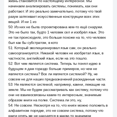
жизнь становится по настоящему интересной. Мы
начинаем анализировать системы, понимать, как они
работают. И это реально замечательно, потому что твой
разум затягивает искусственные конструкции всех этих
вещей. И ни 1 из
50
:
Из них не была спроектирована кем-то ещё снаружи.
Это не было так, будто 1 человек сел и изобрёл язык. Это
не так происходило, это больше похоже на то, что человек
был как бы субстратом, в кото
51
:
Который эволюционировал язык сам, он реально
самоорганизуется. Никакой человек не изобретал язык, в
частности, английский язык, если на это пошло.
52
:
Вот чем является система. Теперь ты понял идею в
будущем я дам гораздо больше примеров, но чем не
является система? Все ли является системой? Ну, не
совсем не для наших предназначений раскиданные части.
53
:
Не являются системой, например, камни, лежащие на
земле. Мы не будем рассматривать как систему, потому что
они не взаимосвязаны каким-то интересным, значимым
образом книги на полке. Система ли это, ну,
54
:
Не совсем. Несмотря на то, что книги можно положить в
алфавитном порядке, это не совсем система, потому что
книги опять же не находятся в каком-то значимом