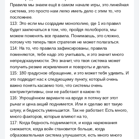
Правила мы знаем ещё в самом начале игры, это линейная
система, это просто нам легко иметь дело с этим то, что
посложнее.
113
:
Это если мы создадим монополию, где 1 из правил
будет заключаться в том, что, пройдя полоборота, мы
можем поменять все правила. Понимаешь, это сложно,
потому что теперь твоя стратегия не может полагаться.
114
:
На то, что правила зафиксированы, правила
поменяются, тебе надо это учитывать, и это значит много
непредсказуемости. Это значит, что твоя система может
получить резкие искривления и повороты и делать
115
:
180 градусное обращение, и это может тебя удивить. И
это подводит нас к следующему пункту, который очень
важно понять касаемо того, что системы очень
контринтуитивны, они не работают в каком-то
116
:
Упрощённом варианте на вроде я потяну вот этот
рычаг и цена акций поднимется. Или я сделаю вот такую
штуку, и бедность уменьшится. Так не работает. Есть много,
много факторов, которые влияют на то,
117
:
Когда бедность поднимается, и когда наркомания
снижается, когда войн становится больше, когда
образовательная система улучшается, есть много много