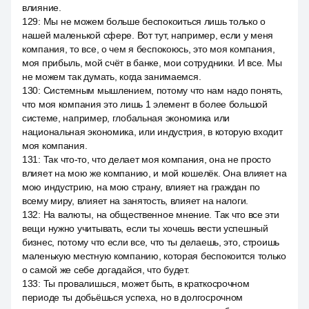
влияние.
129
:
Мы не можем больше беспокоиться лишь только о
нашей маленькой сфере. Вот тут, например, если у меня
компания, то все, о чем я беспокоюсь, это моя компания,
моя прибыль, мой счёт в банке, мои сотрудники. И все. Мы
не можем так думать, когда занимаемся.
130
:
Системным мышлением, потому что нам надо понять,
что моя компания это лишь 1 элемент в более большой
системе, например, глобальная экономика или
национальная экономика, или индустрия, в которую входит
моя компания.
131
:
Так что-то, что делает моя компания, она не просто
влияет на мою же компанию, и мой кошелёк. Она влияет на
мою индустрию, на мою страну, влияет на граждан по
всему миру, влияет на занятость, влияет на налоги.
132
:
На валюты, на общественное мнение. Так что все эти
вещи нужно учитывать, если ты хочешь вести успешный
бизнес, потому что если все, что ты делаешь, это, строишь
маленькую местную компанию, которая беспокоится только
о самой же себе догадайся, что будет.
133
:
Ты провалишься, может быть, в краткосрочном
периоде ты добьёшься успеха, но в долгосрочном