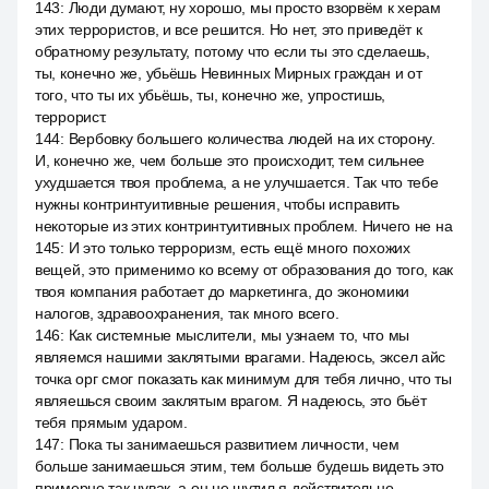
143
:
Люди думают, ну хорошо, мы просто взорвём к херам
этих террористов, и все решится. Но нет, это приведёт к
обратному результату, потому что если ты это сделаешь,
ты, конечно же, убьёшь Невинных Мирных граждан и от
того, что ты их убьёшь, ты, конечно же, упростишь,
террорист.
144
:
Вербовку большего количества людей на их сторону.
И, конечно же, чем больше это происходит, тем сильнее
ухудшается твоя проблема, а не улучшается. Так что тебе
нужны контринтуитивные решения, чтобы исправить
некоторые из этих контринтуитивных проблем. Ничего не на
145
:
И это только терроризм, есть ещё много похожих
вещей, это применимо ко всему от образования до того, как
твоя компания работает до маркетинга, до экономики
налогов, здравоохранения, так много всего.
146
:
Как системные мыслители, мы узнаем то, что мы
являемся нашими заклятыми врагами. Надеюсь, эксел айс
точка орг смог показать как минимум для тебя лично, что ты
являешься своим заклятым врагом. Я надеюсь, это бьёт
тебя прямым ударом.
147
:
Пока ты занимаешься развитием личности, чем
больше занимаешься этим, тем больше будешь видеть это
примерно так чувак, а он не шутил я действительно