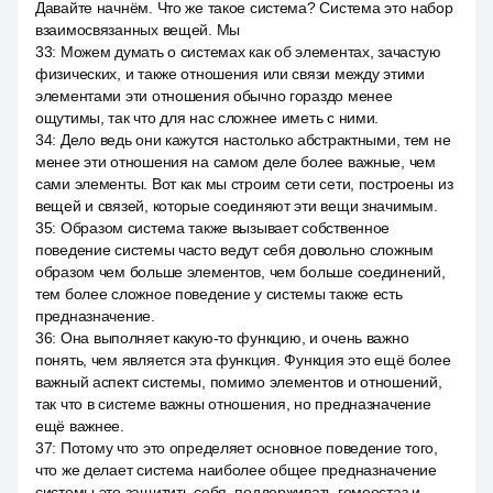
Давайте начнём. Что же такое система? Система это набор
взаимосвязанных вещей. Мы
33
:
Можем думать о системах как об элементах, зачастую
физических, и также отношения или связи между этими
элементами эти отношения обычно гораздо менее
ощутимы, так что для нас сложнее иметь с ними.
34
:
Дело ведь они кажутся настолько абстрактными, тем не
менее эти отношения на самом деле более важные, чем
сами элементы. Вот как мы строим сети сети, построены из
вещей и связей, которые соединяют эти вещи значимым.
35
:
Образом система также вызывает собственное
поведение системы часто ведут себя довольно сложным
образом чем больше элементов, чем больше соединений,
тем более сложное поведение у системы также есть
предназначение.
36
:
Она выполняет какую-то функцию, и очень важно
понять, чем является эта функция. Функция это ещё более
важный аспект системы, помимо элементов и отношений,
так что в системе важны отношения, но предназначение
ещё важнее.
37
:
Потому что это определяет основное поведение того,
что же делает система наиболее общее предназначение
системы это защитить себя, поддерживать гомеостаз и