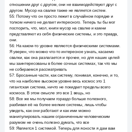
отношении друг с другом, они не взаимодействуют друг с
другом. Мусор на свалке также не является систем.
55
:
Потому что он просто лежит в случайном порядке и
толком ничего не делает интересного. Теперь ты бы мог
поспорить, что, мол, книги мусор на свалке и камни
представляют из себя физические системы, и это правда,
они.
56
:
На каком-то уровне являются физическими системами.
Я уверен, что можно что-то интересное узнать, касаемо
свалки, как она разлагается и прочее, но для наших целей
мы заинтересованы в более сочных системах, так что мы
не собираемся рассматривать
57
:
Бросанные части, как систему, понимая, конечно, и то,
что на наиболее высоком уровне весь космос это 1
гигантская система, ничто не покидает пределы всего
космоса. В этом смысле это все 1 вещь, но
58
:
Все же мы получаем гораздо больше полезного,
разбивая её на более мелкие системы, лишь чтобы
увидеть, как они работают и как ими можно
манипулировать нашим ограниченным человеческим
разумом не очень полезно думать, что все
59
:
Является 1 системой. Теперь для ясности я дам вам