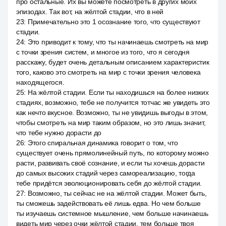
про остальные. Их вы можете посмотреть в других моих
эпизодах. Так вот, на жёлтой стадии, что в ней
23
:
Примечательно это 1 осознание того, что существуют
стадии.
24
:
Это приводит к тому, что ты начинаешь смотреть на мир
с точки зрения систем, и многое из того, что я сегодня
расскажу, будет очень детальным описанием характеристик
того, каково это смотреть на мир с точки зрения человека
находящегося.
25
:
На жёлтой стадии. Если ты находишься на более низких
стадиях, возможно, тебе не получится тотчас же увидеть это
как нечто вкусное. Возможно, ты не увидишь выгоды в этом,
чтобы смотреть на мир таким образом, но это лишь значит,
что тебе нужно дорасти до
26
:
Этого спиральная динамика говорит о том, что
существует очень прямолинейный путь, по которому можно
расти, развивать своё сознание, и если ты хочешь дорасти
до самых высоких стадий через самореализацию, тогда
тебе придётся эволюционировать себя до жёлтой стадии.
27
:
Возможно, ты сейчас не на жёлтой стадии. Может быть,
ты сможешь задействовать её лишь едва. Но чем больше
ты изучаешь системное мышление, чем больше начинаешь
видеть мир через очки жёлтой стадии, тем больше твоя