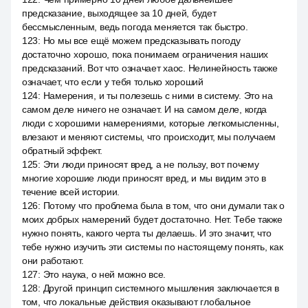
предсказание, выходящее за 10 дней, будет
бессмысленным, ведь погода меняется так быстро.
123
:
Но мы все ещё можем предсказывать погоду
достаточно хорошо, пока понимаем ограничения наших
предсказаний. Вот что означает хаос. Нелинейность также
означает, что если у тебя только хороший
124
:
Намерения, и ты полезешь с ними в систему. Это на
самом деле ничего не означает. И на самом деле, когда
люди с хорошими намерениями, которые легкомысленны,
влезают и меняют системы, что происходит, мы получаем
обратный эффект.
125
:
Эти люди приносят вред, а не пользу, вот почему
многие хорошие люди приносят вред, и мы видим это в
течение всей истории.
126
:
Потому что проблема была в том, что они думали так о
моих добрых намерений будет достаточно. Нет. Тебе также
нужно понять, какого черта ты делаешь. И это значит, что
тебе нужно изучить эти системы по настоящему понять, как
они работают.
127
:
Это наука, о ней можно все.
128
:
Другой принцип системного мышления заключается в
том, что локальные действия оказывают глобальное