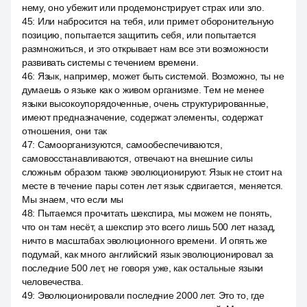
нему, оно убежит или продемонстрирует страх или зло.
45
:
Или набросится на тебя, или примет оборонительную
позицию, попытается защитить себя, или попытается
размножиться, и это открывает нам все эти возможности
развивать системы с течением времени.
46
:
Язык, например, может быть системой. Возможно, ты не
думаешь о языке как о живом организме. Тем не менее
языки высокоупорядоченные, очень структурированные,
имеют предназначение, содержат элементы, содержат
отношения, они так
47
:
Самоорганизуются, самообеспечиваются,
самовосстанавливаются, отвечают на внешние силы
сложным образом также эволюционируют. Язык не стоит на
месте в течение пары сотен лет язык сдвигается, меняется.
Мы знаем, что если мы
48
:
Пытаемся прочитать шекспира, мы можем не понять,
что он там несёт, а шекспир это всего лишь 500 лет назад,
ничто в масштабах эволюционного времени. И опять же
подумай, как много английский язык эволюционировал за
последние 500 лет, не говоря уже, как остальные языки
человечества.
49
:
Эволюционировали последние 2000 лет. Это то, где