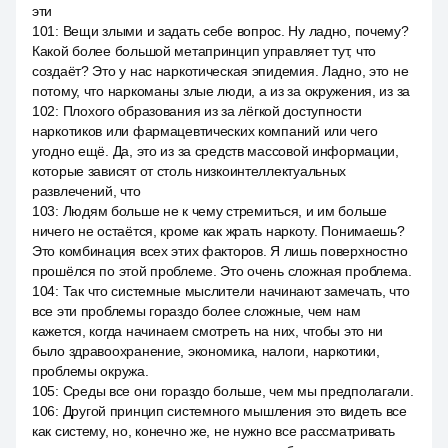
эти
101
:
Вещи злыми и задать себе вопрос. Ну ладно, почему?
Какой более большой метапринцип управляет тут, что
создаёт? Это у нас наркотическая эпидемия. Ладно, это не
потому, что наркоманы злые люди, а из за окружения, из за
102
:
Плохого образования из за лёгкой доступности
наркотиков или фармацевтических компаний или чего
угодно ещё. Да, это из за средств массовой информации,
которые зависят от столь низкоинтеллектуальных
развлечений, что
103
:
Людям больше не к чему стремиться, и им больше
ничего не остаётся, кроме как жрать наркоту. Понимаешь?
Это комбинация всех этих факторов. Я лишь поверхностно
прошёлся по этой проблеме. Это очень сложная проблема.
104
:
Так что системные мыслители начинают замечать, что
все эти проблемы гораздо более сложные, чем нам
кажется, когда начинаем смотреть на них, чтобы это ни
было здравоохранение, экономика, налоги, наркотики,
проблемы окружа.
105
:
Среды все они гораздо больше, чем мы предполагали.
106
:
Другой принцип системного мышления это видеть все
как систему, но, конечно же, не нужно все рассматривать