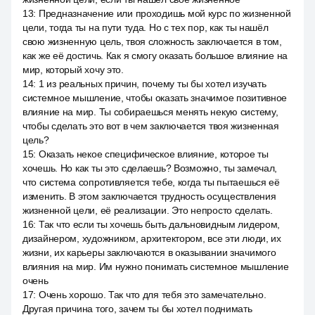
13
:
Предназначение или проходишь мой курс по жизненной
цели, тогда ты на пути туда. Но с тех пор, как ты нашёл
свою жизненную цель, твоя сложность заключается в том,
как же её достичь. Как я смогу оказать большое влияние на
мир, который хочу это.
14
:
1 из реальных причин, почему ты бы хотел изучать
системное мышление, чтобы оказать значимое позитивное
влияние на мир. Ты собираешься менять некую систему,
чтобы сделать это вот в чем заключается твоя жизненная
цель?
15
:
Оказать некое специфическое влияние, которое ты
хочешь. Но как ты это сделаешь? Возможно, ты замечал,
что система сопротивляется тебе, когда ты пытаешься её
изменить. В этом заключается трудность осуществления
жизненной цели, её реализации. Это непросто сделать.
16
:
Так что если ты хочешь быть дальновидным лидером,
дизайнером, художником, архитектором, все эти люди, их
жизни, их карьеры заключаются в оказывании значимого
влияния на мир. Им нужно понимать системное мышление
очень
17
:
Очень хорошо. Так что для тебя это замечательно.
Другая причина того, зачем ты бы хотел поднимать