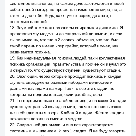
системное мышление, на самом деле заключается в твоей
собственной выгоде не просто для изменения мира, но, а
также и для себя. Ведь, как я уже говорил, до этого, в
несколько сложной
18
:
Заумной теме под названием спиральная динамика. Я
представил эту модель и до спиральной динамики, и если
ты понимаешь, что это в 2 словах, объясню, что это был
такой парень по имени клер грейвс, который изучал, как
развивается психика.
19
:
Как индивидуальная психика людей, так и коллективная
психика организации, правительства и прочее он изучал это
и открыл то, что существуют ступени, существуют стадии.
20
:
Эволюции, через которые проходит психика, и каждая
ступень определена разными наборами ценностей и
разными взглядами на мир. Так что все эти стадии, по
которым ты поднимаешься, если растёшь, если
21
:
Ты поднимаешься по этой лестнице, и на каждой стадии
существует разный взгляд на мир, так что это очень важно
для тебя двигаться вверх. К жёлтой стадии. Жёлтая стадия
находится довольно высоко в модели.
22
:
Спиральной динамики, и она вся характеризуется
системным мышлением. И это 1 стадия. Я не буду говорить