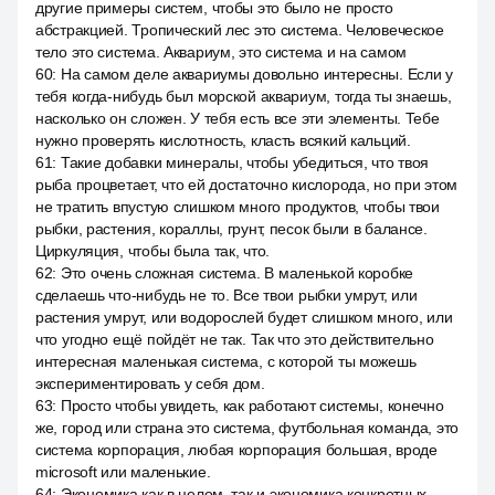
другие примеры систем, чтобы это было не просто
абстракцией. Тропический лес это система. Человеческое
тело это система. Аквариум, это система и на самом
60
:
На самом деле аквариумы довольно интересны. Если у
тебя когда-нибудь был морской аквариум, тогда ты знаешь,
насколько он сложен. У тебя есть все эти элементы. Тебе
нужно проверять кислотность, класть всякий кальций.
61
:
Такие добавки минералы, чтобы убедиться, что твоя
рыба процветает, что ей достаточно кислорода, но при этом
не тратить впустую слишком много продуктов, чтобы твои
рыбки, растения, кораллы, грунт, песок были в балансе.
Циркуляция, чтобы была так, что.
62
:
Это очень сложная система. В маленькой коробке
сделаешь что-нибудь не то. Все твои рыбки умрут, или
растения умрут, или водорослей будет слишком много, или
что угодно ещё пойдёт не так. Так что это действительно
интересная маленькая система, с которой ты можешь
экспериментировать у себя дом.
63
:
Просто чтобы увидеть, как работают системы, конечно
же, город или страна это система, футбольная команда, это
система корпорация, любая корпорация большая, вроде
microsoft или маленькие.
64
:
Экономика как в целом, так и экономика конкретных