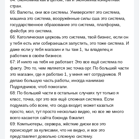
стран.
65
:
Валюты, они все системы. Университет это система,
машина это система, вооружённые силы сша это система,
государственное образование это система, платформа,
фейсбук это система.
66
:
Католическая церковь это система, твой бизнес, если он
у тебя есть или собираешься запустить, это тоже система. И
даже если у тебя магазин и ты там 1, ты владелец и
работник в своём бизнесе.
67
:
И никто на тебя не работает. Это все ещё система по
факту. Это то, чем является экс точка орг. По большей части
это магазин, где я работаю 1, у меня нет сотрудников. Я
делаю большую часть работы, иногда нанимаю
Подрядчиков, чтоб помогали.
68
:
По большей части в остальных случаях тут только я
класс, точка, орг это все ещё сложная система. Если
подумать обо всем, что сюда входит, может казаться
просто, мол, тут просто несколько видео, но все же много
всего касается сайта бэкэнда бэкапит.
69
:
Компьютеры, сервера, жёсткие диски все это
происходит за кулисами, что не видно, и все это
представляет довольно сложную систему.