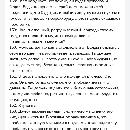
158
:
Всех нарушает. Вот почему он будет провалом и
бедой. Ведь это просто не сработает. Можешь себе
представить, что будет, если пойти к хирургу из за опухоли в
голове, и ты идёшь к нейрохирургу, а этот парень оказывает
простой на
159
:
Насильственный, разрушительный подход к твоему
телу, аналогичный тому, что трамп делает с
правительством что случится?
160
:
Можешь вот так взять скальпель и от Балды потыкать у
себя в голове. Нет, это приведёт к трагедии. Ты должен
знать, что делаешь, потому что ты суёшь нож в чудовищно
сложную систему. Возможно, самая сложная система из
всех, что мы
161
:
Знаем, на нашей планете находится в голове. Это
мозг. Она настолько сложная, что ты обязан знать, что
делаешь. Ты должен изучить это и быть очень осторожным,
потому что любой надрез, что ты делаешь, может ухудшить
ситуацию, а не
162
:
Улучшить.
163
:
Другой важный принцип системного мышления это
интуиция и холизм. В отличие от редукционизма, это
проблема, которую мы видим в науке, мы также видим эту
проблему в университетах, среди нас много научных,