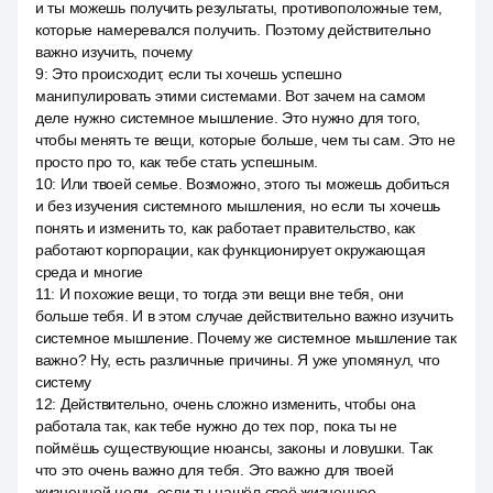
и ты можешь получить результаты, противоположные тем,
которые намеревался получить. Поэтому действительно
важно изучить, почему
9
:
Это происходит, если ты хочешь успешно
манипулировать этими системами. Вот зачем на самом
деле нужно системное мышление. Это нужно для того,
чтобы менять те вещи, которые больше, чем ты сам. Это не
просто про то, как тебе стать успешным.
10
:
Или твоей семье. Возможно, этого ты можешь добиться
и без изучения системного мышления, но если ты хочешь
понять и изменить то, как работает правительство, как
работают корпорации, как функционирует окружающая
среда и многие
11
:
И похожие вещи, то тогда эти вещи вне тебя, они
больше тебя. И в этом случае действительно важно изучить
системное мышление. Почему же системное мышление так
важно? Ну, есть различные причины. Я уже упомянул, что
систему
12
:
Действительно, очень сложно изменить, чтобы она
работала так, как тебе нужно до тех пор, пока ты не
поймёшь существующие нюансы, законы и ловушки. Так
что это очень важно для тебя. Это важно для твоей
жизненной цели, если ты нашёл своё жизненное