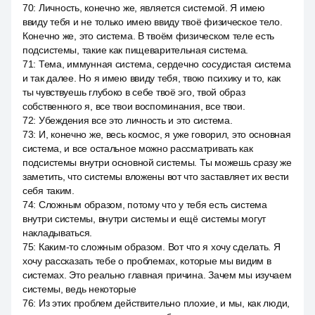
70
:
Личность, конечно же, является системой. Я имею
ввиду тебя и не только имею ввиду твоё физическое тело.
Конечно же, это система. В твоём физическом теле есть
подсистемы, такие как пищеварительная система.
71
:
Тема, иммунная система, сердечно сосудистая система
и так далее. Но я имею ввиду тебя, твою психику и то, как
ты чувствуешь глубоко в себе твоё эго, твой образ
собственного я, все твои воспоминания, все твои.
72
:
Убеждения все это личность и это система.
73
:
И, конечно же, весь космос, я уже говорил, это основная
система, и все остальное можно рассматривать как
подсистемы внутри основной системы. Ты можешь сразу же
заметить, что системы вложены вот что заставляет их вести
себя таким.
74
:
Сложным образом, потому что у тебя есть система
внутри системы, внутри системы и ещё системы могут
накладываться.
75
:
Каким-то сложным образом. Вот что я хочу сделать. Я
хочу рассказать тебе о проблемах, которые мы видим в
системах. Это реально главная причина. Зачем мы изучаем
системы, ведь некоторые
76
:
Из этих проблем действительно плохие, и мы, как люди,