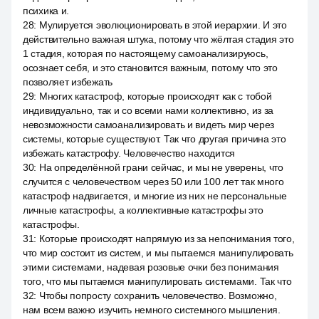
психика и.
28
:
Мулируется эволюционировать в этой иерархии. И это
действительно важная штука, потому что жёлтая стадия это
1 стадия, которая по настоящему самоанализируюсь,
осознает себя, и это становится важным, потому что это
позволяет избежать
29
:
Многих катастроф, которые происходят как с тобой
индивидуально, так и со всеми нами коллективно, из за
невозможности самоанализировать и видеть мир через
системы, которые существуют. Так что другая причина это
избежать катастрофу. Человечество находится
30
:
На определённой грани сейчас, и мы не уверены, что
случится с человечеством через 50 или 100 лет так много
катастроф надвигается, и многие из них не персональные
личные катастрофы, а коллективные катастрофы это
катастрофы.
31
:
Которые происходят напрямую из за непонимания того,
что мир состоит из систем, и мы пытаемся манипулировать
этими системами, надевая розовые очки без понимания
того, что мы пытаемся манипулировать системами. Так что
32
:
Чтобы попросту сохранить человечество. Возможно,
нам всем важно изучить немного системного мышления.