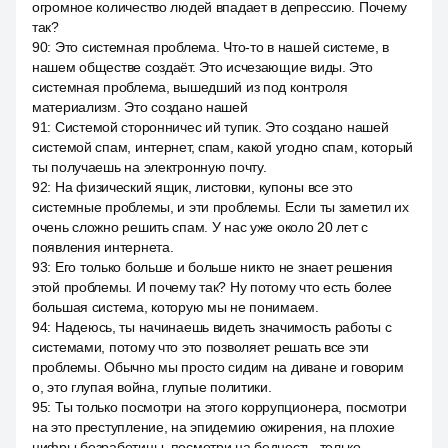
огромное количество людей впадает в депрессию. Почему
так?
90
:
Это системная проблема. Что-то в нашей системе, в
нашем обществе создаёт. Это исчезающие виды. Это
системная проблема, вышедший из под контроля
материализм. Это создано нашей
91
:
Системой сторонничес ий тупик. Это создано нашей
системой спам, интернет, спам, какой угодно спам, который
ты получаешь на электронную почту.
92
:
На физический ящик, листовки, купоны все это
системные проблемы, и эти проблемы. Если ты заметил их
очень сложно решить спам. У нас уже около 20 лет с
появления интернета.
93
:
Его только больше и больше никто не знает решения
этой проблемы. И почему так? Ну потому что есть более
большая система, которую мы не понимаем.
94
:
Надеюсь, ты начинаешь видеть значимость работы с
системами, потому что это позволяет решать все эти
проблемы. Обычно мы просто сидим на диване и говорим
о, это глупая война, глупые политики.
95
:
Ты только посмотри на этого коррупционера, посмотри
на это преступление, на эпидемию ожирения, на плохие
цифры безработицы, посмотри на бедность, только