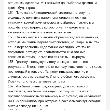
вот что мы сделаем. Мы возьмём да, выберем трампа, и
трамп будет крах.
154
:
Поломанной политической системы, потому что,
видишь ли, политика наполнена сторонничес ими,
тупиками, кучкой политических инсайдеров. Так что мы
пошлём этого парня, у которого нет никакого опыта
касаемо политики и правительства, и он
155
:
Он каким-то магическим образом создаст изменения,
которые мы хотим перевернёт систему, но, видишь ли, так
её не перевернёшь. И довольно очевидно, что так не
получится, потому что правительство сша это очень
сложная система, нельзя вот так взять, швырнуть.
156
:
Гранату в посудную лавку и ожидать хорошего
результата. В конечном счёте ты получишь хаос не тот хаос,
про который я говорил. Ты получишь разрушение и
слишком острую реакцию. И много обратного эффекта.
Именно то, с чем сталкивается трамп.
157
:
Что было очень предсказуемо для системного
мыслителя, это было очевидно, потому что трамп это
противоположность системному мыслителю, он не уважает
ни 1 из принципов, про которые я рассказываю тут, сегодня,
в этом эпизоде ни 1 он их