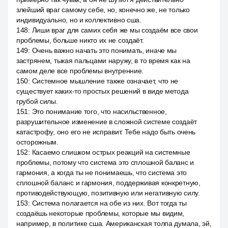
злейший враг самому себе, но, конечно же, не только
индивидуально, но и коллективно сша.
148
:
Лиши враг для самих себя же мы создаём все свои
проблемы, больше никто их не создаёт.
149
:
Очень важно начать это понимать, иначе мы
застрянем, тыкая пальцами наружу, в то время как на
самом деле все проблемы внутренние.
150
:
Системное мышление также означает, что не
существует каких-то простых решений в виде метода
грубой силы.
151
:
Это понимание того, что насильственное,
разрушительное изменение в сложной системе создаёт
катастрофу, оно его не исправит. Тебе надо быть очень
осторожным.
152
:
Касаемо слишком острых реакций на системные
проблемы, потому что система это сплошной баланс и
гармония, а когда ты не понимаешь, что система это
сплошной баланс и гармония, поддерживая конкретную,
противодействующую, позитивную или негативную силу.
153
:
Система полагается на обе из них. Вот тогда ты
создаёшь некоторые проблемы, которые мы видим,
например, в политике сша. Американская толпа думала, эй,